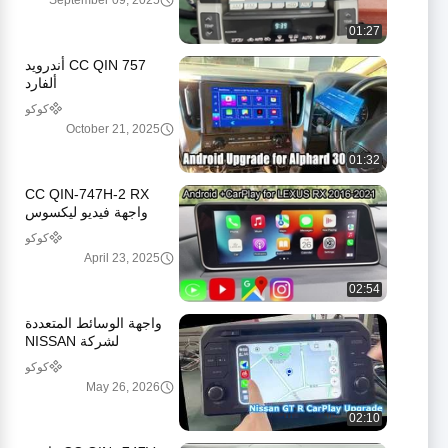
September 09, 2025
01:27
CC QIN 757 أندرويد
ألفارد
كوكو
October 21, 2025
01:32
CC QIN-747H-2 RX
واجهة فيديو ليكسوس
كوكو
April 23, 2025
02:54
واجهة الوسائط المتعددة
لشركة NISSAN
كوكو
May 26, 2026
02:10