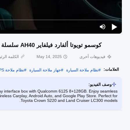
كوسمو تويوتا ألفارد فيلفاير AH40 سلسلة أندرويد كاربلاي مربع واجهة كوالكوم 6125 8+128GB
فيديوهات أخرى
May 14, 2025
الكلمة الرئ
العلامات:
#
نظام ملاحة السيارة
#
جهاز ملاحة السيارة
#
نظام ملاحة GPS للسيارة
وصف الفيديو:
rplay interface box with Qualcomm 6125 8+128GB. Enjoy seamless
reless Carplay, Android Auto, and Google Play Store. Perfect for
Toyota Crown S220 and Land Cruiser LC300 models.