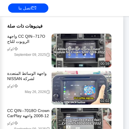
اتصل بنا
فيديوهات ذات صلة
CC QIN--717O واجهة
الروبوت للتاج
كوكو
September 09, 2025
00:59
واجهة الوسائط المتعددة
لشركة NISSAN
كوكو
May 26, 2026
02:02
CC QIN--7018O Crown
2008-12 واجهة CarPlay
كوكو