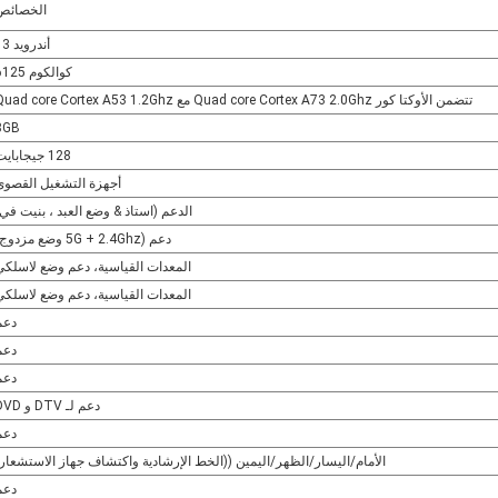
الخصائص
أندرويد 13
كوالكوم 6125
تتضمن الأوكتا كور Quad core Cortex A73 2.0Ghz مع Quad core Cortex A53 1.2Ghz
8GB
128 جيجابايت
أجهزة التشغيل القصوى
الدعم (استاذ & وضع العبد ، بنيت في)
دعم (5G + 2.4Ghz وضع مزدوج)
المعدات القياسية، دعم وضع لاسلكي
المعدات القياسية، دعم وضع لاسلكي
دعم
دعم
دعم
دعم لـ DTV و DVD
دعم
الأمام/اليسار/الظهر/اليمين ((الخط الإرشادية واكتشاف جهاز الاستشعار)
دعم