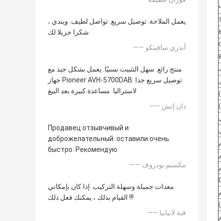
يعمل الملاحة. توصيل سريع. تواصل لطيف. ويندي ،
شكرا جزيلا لك.
—— أندري سافينكو
منتج رائع. سهل التثبيت نسبيًا. يعمل بشكل جيد مع
جهاز Pioneer AVH-5700DAB. توصيل سريع جدا
لاستراليا. مساعدة كبيرة بعد البيع
—— دان إتش
Продавец отзывчивый и
доброжелательный. оставили очень
быстро. Рекомендую
—— مكسيم بودروف
معدات جميلة وسهلة التركيب. إذا كان بإمكاني
القيام بذلك ، يمكنك فعل ذلك !!!
—— قبة لايبانيا