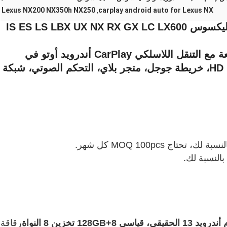
Lexus NX200 NX350h NX250
carplay android auto for Lexus NX
,
مربع واجهة الفيديو للملاحة لليكسوس IS ES LS LBX UX NX RX GX LC LX600
التحكم من خلال الشاشة الملموسة المصنعة مع التنقل اللاسلكي CarPlay أندرويد أوتو في
الوقت الحقيقي، واي فاي، بلوتوث، HD 1080P، خريطة جوجل، متجر بلاي، التحكم الصوتي، شبكة
الحقيقي، قياسي 8+128GB تخزين 8 النواة
رقاقة