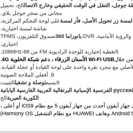
ة جوجل، التنقل في الوقت الحقيقي وخارج الاتصال
الخ، تحميل
مجاني من متجر جوجل بلاي.
لمسة زر تحويل الأصل، فأر لمسة
على لوحة التحكم المركزية،
شاشة لمسة اختيارية.
بانوراما 360
صندوق التلفزيون، TPMS
اختياري.
5تغطية إختيارية للوحدة الراديوية FM من 88-108MHz.
ن خلال
Wi-Fi USB الأسنان الزرقاء ، دعم شبكة الخلوية 4G
.
8. أفعلي الملاحة الصوتية
9بسيط
وصلة و تشغيل
التثبيت
الإنجليزية русский الفرنسية الإسبانية البرتغالية العربية الفارسية اليابانية
الكورية العبرية
الخ
وحدة ((تحتاج إلى جهاز آيفون أحدث من جهاز آيفون 5 مع نظام iOS9 أو أعلى ،