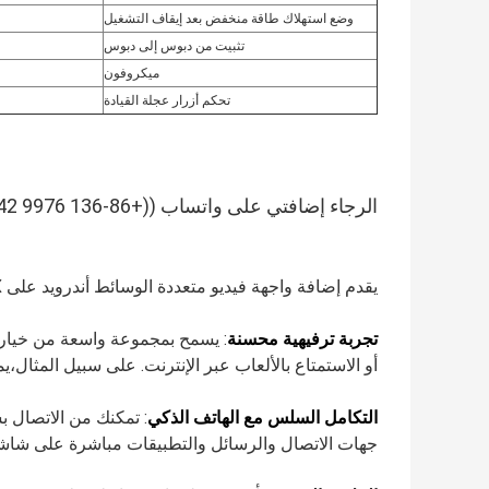
وضع استهلاك طاقة منخفض بعد إيقاف التشغيل
تثبيت من دبوس إلى دبوس
ميكروفون
تحكم أزرار عجلة القيادة
الرجاء إضافتي على واتساب ((+86-136 9976 5242 كوسمو) للاتصال المباشر!
يقدم إضافة واجهة فيديو متعددة الوسائط أندرويد على Lexus NX المزايا التالية:
تجربة ترفيهية محسنة
: يسمح بمجموعة واسعة من خيارا
أو الاستمتاع بالألعاب عبر الإنترنت. على سبيل المثال،
التكامل السلس مع الهاتف الذكي
: تمكنك من الاتصال ب
جهات الاتصال والرسائل والتطبيقات مباشرة على شاشة ال