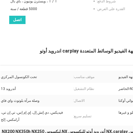
شروط الدفع:
T / T ، ويسترن يونيون ، باي بال
القدرة على العرض:
5000 قطعة / سنة
اتصل
ة الفيديو
موقف مناسب:
تحت الكونسول المركزي
نظام التشغيل:
أندرويد 13
الاتصال:
وصلة مرآة بلوتوث واي فاي
 و غيرها
فيديكس، دي إتش إل، إي إم إس، تي إن تي،
تسليم سريع:
أرامكس، إلخ
NX200 NX
,