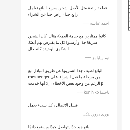
قطعة رائعة مثل الأصل. شحن سريع. البائع تعامل
رائع جدا ، راض جدا عن الشراء
—— احمد عبابنيه
كانوا ممتازين مع خدمة العملاء هناك. كان الشحن
سريعًا جدًا وأرسلوا كل ما يفترض بهم أيضًا.
الشكوى الوحيدة كانت ال
—— تيم ويليامز
البائع لطيف جدا. اشتريتها عن طريق التبادل مع
messenger من مرحلة ما قبل الشراء. على
الرغم من وجود بعض الأخطاء ، إلا أنها خدمت p
—— kunihiko تاجيما
فشل الاتصال ، كل شيء يعمل
—— يوري دروزديتكي
بائع جيد جدًا يتواصل جيدًا ويستمع دائمًا