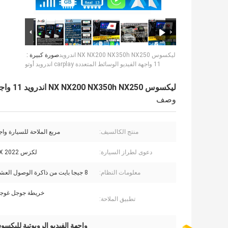
ليكسوس NX NX200 NX350h NX250 اندرويد
صورة كبيرة :
11 واجهة الفيديو الوسائط المتعددة carplay اندرويد أوتو
ليكسوس NX NX200 NX350h NX250 اندرويد 11 واجهة الفيديو الوسائط المتعددة carplay اندرويد أوتو
وصف
منتج الكالسيف:
مربع الملاحة للسيارة واجه
دعوى لطراز السيارة:
لكزس NX 2022-الحاضر
معلومات النظام:
8 جيجا بايت من ذاكرة الوصول العشوائي أوكتا
خريطة جوجل غوجلو
تطبيق الملاحة:
واجهة الفيديو الروبوتية لليكسوس NX,carplay أندرويد أوتو لليكسوس NX,ليكسوس 350h NX250