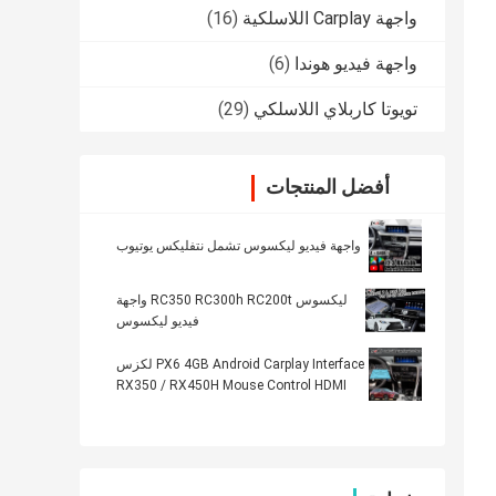
واجهة Carplay اللاسلكية
(16)
واجهة فيديو هوندا
(6)
تويوتا كاربلاي اللاسلكي
(29)
أفضل المنتجات
واجهة فيديو ليكسوس تشمل نتفليكس يوتيوب
ليكسوس RC350 RC300h RC200t واجهة
فيديو ليكسوس
PX6 4GB Android Carplay Interface لكزس
RX350 / RX450H Mouse Control HDMI
Android Auto