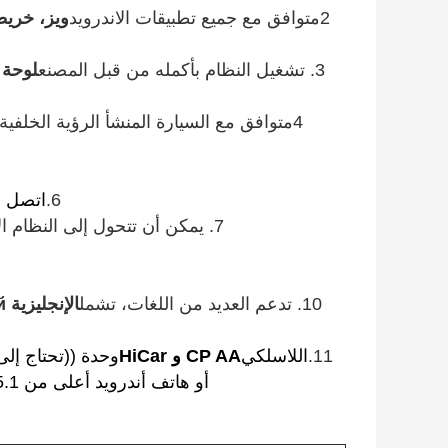
2متوافق مع جميع تطبيقات الاندرويد
ويز، خريط
3. تشغيل النظام بأكمله من قبل المصنع
لوحة 
4متوافق مع السيارة المنشأ الرؤية الخلفية والرؤية الأمامية، DVR،
6.
اتصل م
7. يمكن أن تتحول إلى النظام الأصلي مع مجرد نقرة واحدة على لوحة القيادة أو عجلة القيادة.
10. تدعم العديد من اللغات، تشمل
11.
اللاسلكي
CP AA و HiCar
أو هاتف أندرويد أعلى من Android 5.1 وهاتف HUAWEI مع نظام التشغيل Harmony OS)