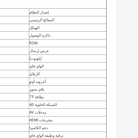
إصدار النظام
المعالج الرئيسي
الهيكل
ذاكرة الوصول
ROM
عرض إرسال
(بلوتوث)
الواي فاي
كاربلاي
أندرويد أوتو
بلاي ستور
بطاقة TF
الشبكة الخلوية 4G
مدخلات AV
مخرجات HDMI
دعم الكاميرا
ترقية وظيفة الواي فاي