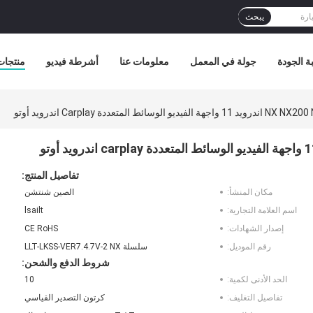
يبحث
ة الجودة
جولة في المعمل
معلومات عنا
أشرطة فيديو
منتجات
تفاصيل المنتج:
مكان المنشأ:
الصين شنتشن
اسم العلامة التجارية:
lsailt
إصدار الشهادات:
CE RoHS
رقم الموديل:
سلسلة LLT-LKSS-VER7.4.7V-2 NX
شروط الدفع والشحن:
الحد الأدنى لكمية:
10
تفاصيل التغليف:
كرتون التصدير القياسي