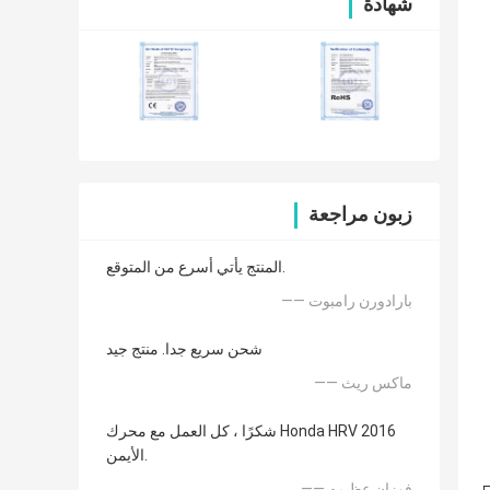
شهادة
زبون مراجعة
المنتج يأتي أسرع من المتوقع.
—— بارادورن رامبوت
شحن سريع جدا. منتج جيد
—— ماكس ريث
شكرًا ، كل العمل مع محرك Honda HRV 2016
الأيمن.
—— فوزان عظيمه