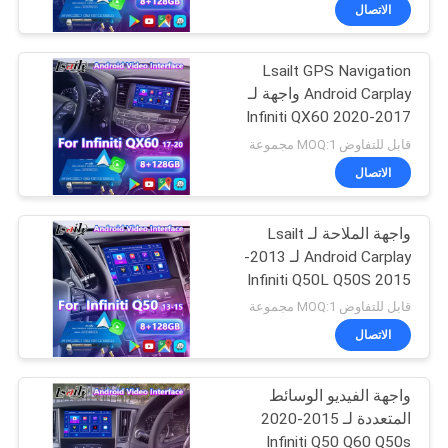
جولة
الاتصال
في
Lsailt GPS Navigation
المعمل
25
Android Carplay واجهة لـ
2017-2020 Infiniti QX60
صندوق ملاحة GPS
مراقبة
قابل للتفاوض MOQ:1 مجموعة
الجودة
الاتصال
واجهة الملاحة لـ Lsailt
اتصل
Android Carplay لـ 2013-
بنا
2015 Infiniti Q50L Q50S
130
Q50
قابل للتفاوض MOQ:1 مجموعة
أخبار
الاتصال
واجهة فيديو لكزس
واجهة الفيديو الوسائط
حالات
المتعددة لـ 2015-2020
Infiniti Q50 Q60 Q50s