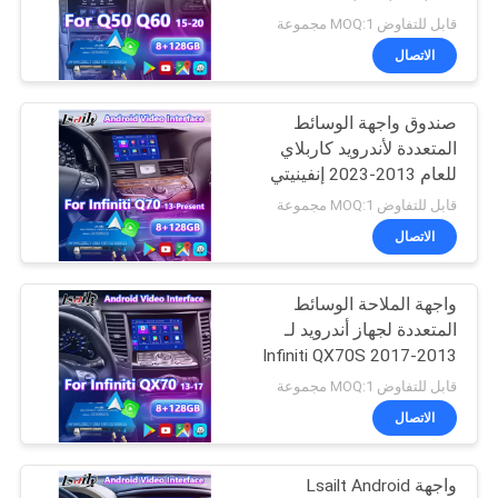
خريطة
Q50L Q60S
قابل للتفاوض MOQ:1 مجموعة
الموقع
الاتصال
52
واجهة نيسان للوسائط
صندوق واجهة الوسائط
PRIVACY
المتعددة لأندرويد كاربلاي
المتعددة
POLICY
للعام 2013-2023 إنفينيتي
Q70S Q70L Q70
قابل للتفاوض MOQ:1 مجموعة
الاتصال
واجهة الملاحة الوسائط
32
المتعددة لجهاز أندرويد لـ
2013-2017 Infiniti QX70S
شاشة لكزس أندرويد
QX70
قابل للتفاوض MOQ:1 مجموعة
الاتصال
واجهة Lsailt Android