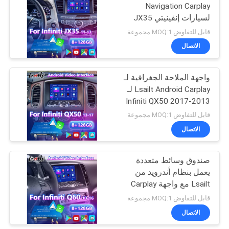
Navigation Carplay
لسيارات إنفينيتي JX35
57
QX60 موديل 2011-2016
قابل للتفاوض MOQ:1 مجموعة
شاشة الوسائط
الاتصال
المتعددة للسيارة
واجهة الملاحة الجغرافية لـ
Lsailt Android Carplay لـ
2013-2017 Infiniti QX50
قابل للتفاوض MOQ:1 مجموعة
الاتصال
48
عرض الوسائط
صندوق وسائط متعددة
يعمل بنظام أندرويد من
المتعددة للسيارة
Lsailt مع واجهة Carplay
لسيارات إنفينيتي Q40 Q60
قابل للتفاوض MOQ:1 مجموعة
Q60S موديل 2013-2016
الاتصال