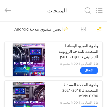
Shenzhen
Xinsongxia
Automobile
المنتجات
Electron
Co.,Ltd.
All
Rights
Reserved.
منزل،
70
الصين صندوق ملاحة Android
بيت
صندوق ملاحة السيارة
واجهة الفيديو الوسائط
منتجات
المتعددة للملاحة الروبوتية
للإنفينيتي Q50 Q60 Q60S
أشرطة
Q50S
قابل للتفاوض MOQ:1 مجموعة
فيديو
الاتصال
56
صندوق ملاحة
واجهة الملاحة الوسائط
معلومات
المتعددة لـ 2018-2021
عنا
Android
Infiniti QX80
قابل للتفاوض MOQ:1 مجموعة