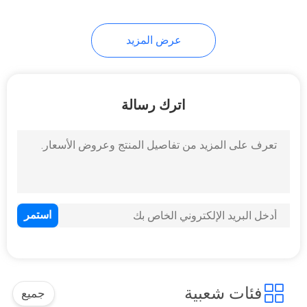
11
عرض المزيد
صندوق السيارة AI
اترك رسالة
104
واجهة Carplay
فئات شعبية
جميع