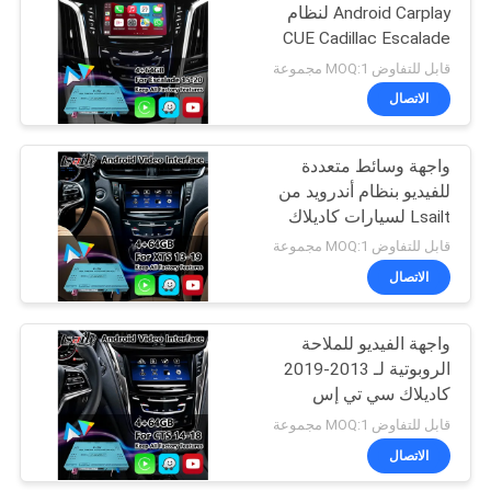
Android Carplay لنظام
CUE Cadillac Escalade
57
2015-2020
قابل للتفاوض MOQ:1 مجموعة
شاشة الوسائط
الاتصال
المتعددة للسيارة
واجهة وسائط متعددة
للفيديو بنظام أندرويد من
Lsailt لسيارات كاديلاك
XTS بنظام CUE موديلات
قابل للتفاوض MOQ:1 مجموعة
2013-2019 مع كاربلاي
الاتصال
48
عرض الوسائط
واجهة الفيديو للملاحة
الروبوتية لـ 2013-2019
المتعددة للسيارة
كاديلاك سي تي إس
سيستم كيو مع كاربلاي
قابل للتفاوض MOQ:1 مجموعة
الاتصال