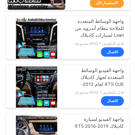
جولة
الاستفسار الآن
في
واجهة الوسائط المتعددة
المعمل
25
للملاحة بنظام أندرويد من
Lsait لسيارات كاديلاك
صندوق ملاحة GPS
مراقبة
إسكاليد بنظام CUE
قابل للتفاوض MOQ:1 مجموعة
موديلات 2015-2020 مع
الجودة
الاتصال
كاربلاي
واجهة الفيديو الوسائط
اتصل
المتعددة لجهاز كاديلاك
بنا
XTS CUE لعام 2013-
130
2019
قابل للتفاوض MOQ:1 مجموعة
أخبار
الاتصال
واجهة فيديو لكزس
واجهة الفيديو لسيارة
حالات
كاديلاك XT5 2016-2019