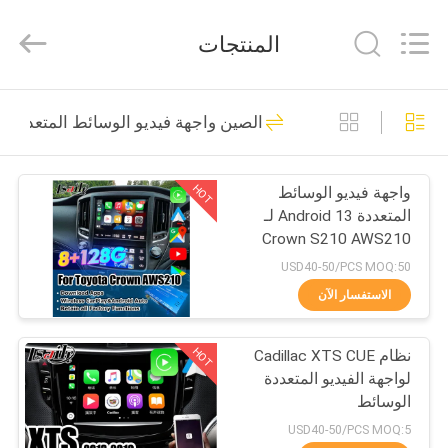
Shenzhen
Xinsongxia
Automobile
المنتجات
Electron
Co.,Ltd.
All
Rights
Reserved.
منزل،
70
الصين واجهة فيديو الوسائط المتعددة
بيت
صندوق ملاحة السيارة
HOT
واجهة فيديو الوسائط
منتجات
المتعددة Android 13 لـ
Crown S210 AWS210
أشرطة
GRS210 GWS214
USD40-50/PCS MOQ:50
GWS215 Majesta Athlete
فيديو
الاستفسار الآن
Royal Saloon OEM ترقية
56
الشاشة مع CarPlay
صندوق ملاحة
HOT
اللاسلكي
نظام Cadillac XTS CUE
معلومات
لواجهة الفيديو المتعددة
عنا
Android
الوسائط
USD40-50/PCS MOQ:5