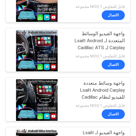
خريطة
قابل للتفاوض MOQ:1 مجموعة
الموقع
الاتصال
52
واجهة نيسان للوسائط
واجهة الفيديو الوسائط
PRIVACY
المتعددة لـ Lsailt Android
المتعددة
POLICY
Carplay لـ Cadillac ATS
CUE System 2014-2019
قابل للتفاوض MOQ:1 مجموعة
الاتصال
واجهة وسائط متعددة
32
Lsailt Android Carplay
للفيديو لنظام Cadillac
شاشة لكزس أندرويد
CTS CUE من 2013-2019
قابل للتفاوض MOQ:1 مجموعة
الاتصال
واجهة الفيديو لـ Lsailt