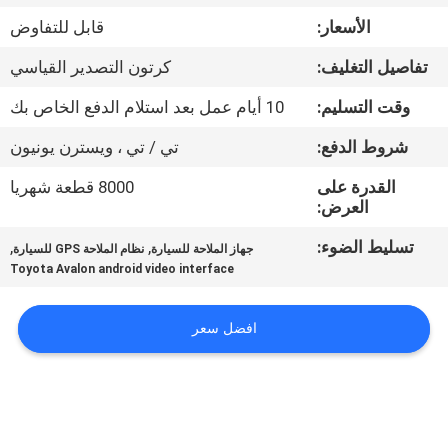
جولة
الأسعار:
قابل للتفاوض
في
تفاصيل التغليف:
كرتون التصدير القياسي
المعمل
وقت التسليم:
10 أيام عمل بعد استلام الدفع الخاص بك
مراقبة
شروط الدفع:
تي / تي ، ويسترن يونيون
الجودة
القدرة على
8000 قطعة شهريا
العرض:
اتصل
تسليط الضوء:
,
,
جهاز الملاحة للسيارة
نظام الملاحة GPS للسيارة
Toyota Avalon android video interface
بنا
افضل سعر
أخبار
حالات