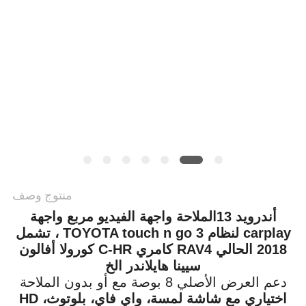
خريطة
الموقع
PRIVACY
POLICY
منتوج وصف
أندرويد 13
الملاحة واجهة الفيديو مربع واجهة
carplay لنظام TOYOTA touch n go 3 ، تشمل
2018 الحالي RAV4 كامري C-HR كورولا أفالون
سيينا هايلاندر الخ
دعم العرض الأصلي 8 بوصة مع أو بدون الملاحة
اختياري مع شاشة لمسة، واي فاي، بلوتوث، HD