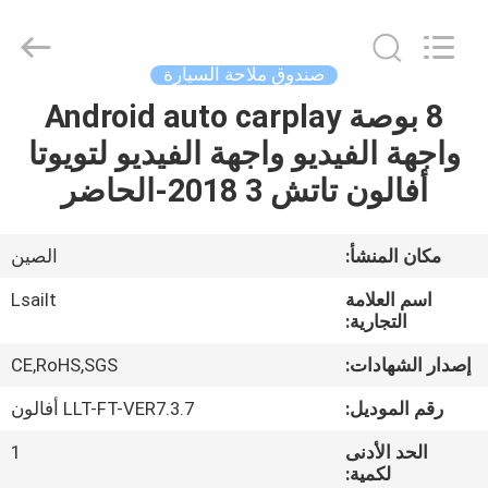
Shenzhen
Xinsongxia
Automobile
Electron
Co.,Ltd.
صندوق ملاحة السيارة
All
Rights
Reserved.
8 بوصة Android auto carplay
منزل،
واجهة الفيديو واجهة الفيديو لتويوتا
بيت
أفالون تاتش 3 2018-الحاضر
منتجات
مكان المنشأ:
الصين
أشرطة
اسم العلامة
Lsailt
فيديو
التجارية:
إصدار الشهادات:
CE,RoHS,SGS
معلومات
رقم الموديل:
LLT-FT-VER7.3.7 أفالون
عنا
الحد الأدنى
1
لكمية: