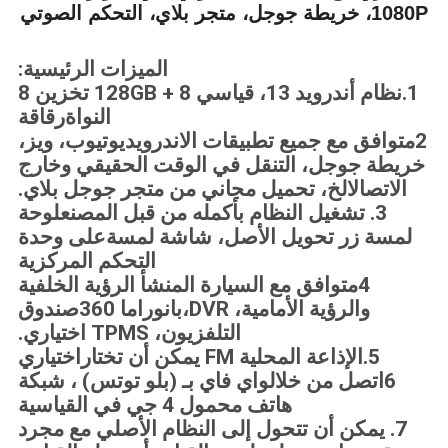
1080P، خريطة جوجل، متجر بلاي، التحكم الصوتي
الميزات الرئيسية:
1.
نظام أندرويد 13، قياسي 8 + 128GB تخزين 8
النواة
رقاقة
2متوافق مع جميع تطبيقات الاندرويد
يوتيوب، ويز،
خريطة جوجل، التنقل في الوقت الحقيقي وخارج
الاتصال
الخ، تحميل مجاني من متجر جوجل بلاي.
3. تشغيل النظام بأكمله من قبل المصنع
لوحة
لمسة زر تحويل الأصل، شاشة لمسة
على وحدة
التحكم المركزية
4متوافق مع السيارة المنشأ الرؤية الخلفية
والرؤية الأمامية، DVR،
بانوراما 360
صندوق
التلفزيون، TPMS اختياري.
5.
الإذاعة المحلية FM يمكن أن تختار
اختياري
6اتصل من خلال
واي فاي بـ (بلو توتس) ، شبكة
هاتف محمول 4 جي في القياسية
7. يمكن أن تتحول إلى النظام الأصلي مع مجرد