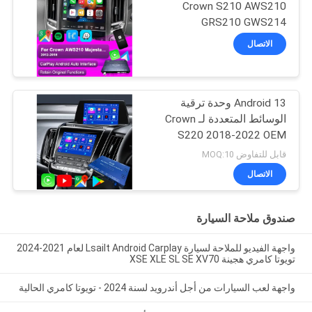
Crown S210 AWS210
GRS210 GWS214
GWS215 Majesta Athlete
الاتصال
Royal Saloon متكامل
أندرويد أوتو ، كاميرا عكسية
، مناخ AC
Android 13 وحدة ترقية
الوسائط المتعددة لـ Crown
S220 2018-2022 OEM
التكامل CarPlay اللاسلكي
قابل للتفاوض MOQ:10
، Android Auto ، YouTube
الاتصال
، NetFlix ، Google Play
صندوق ملاحة السيارة
واجهة الفيديو للملاحة لسيارة Lsailt Android Carplay لعام 2021-2024
تويوتا كامري هجينة XSE XLE SL SE XV70
واجهة لعب السيارات من أجل أندرويد لسنة 2024 - تويوتا كامري الحالية