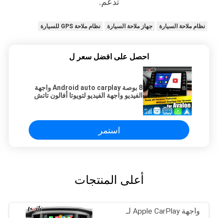
تدعم.
نظام ملاحة السيارة
جهاز ملاحة السيارة
نظام ملاحة GPS للسيارة
احصل على افضل سعر ل
8 بوصة Android auto carplay واجهة
الفيديو واجهة الفيديو لتويوتا أفالون تاتش
3 2018-الحاضر
استمر
أعلى المنتجات
واجهة Apple CarPlay لـ