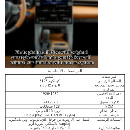
المواصفات الأساسية
المواصفات
المعلم
المعالج الرئيسي
كوالكوم 6125
معايير وحدة المعالجة
8 نواة 2.0GHz
المركزية
دعم الحد الأقصى
1080*1920
للدقة
ذاكرة الوصول
8 جيجابايت
ROM
128 جيجابايت
إصدار النظام
أندرويد 13 الحقيقي
طريقة التثبيت
إشارة CAN BUS تثبيت Plug & play
السمات الرئيسية
التنقل على الروبوت من جوجل بلاي، يوتيوب، ويز، ياندكس،
carplay اللاسلكي أندرويد أوتو
وظيفة اختيارية
الشبكة الخلوية، 360 پانوراما