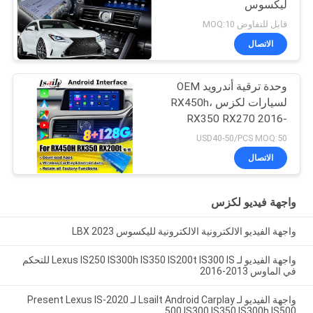
ليكسوس
قابل للتفاوض MOQ:10
الاتصال
وحدة ترقية أندرويد OEM
لسيارات لكزس RX450h،
RX350 RX270 2016-
2021، دمج كاربلاي
USD40-50/PCS MOQ:50
لاسلكي، أندرويد أوتو،
الاتصال
يوتيوب، نتفليكس
واجهة فيديو لكزس
واجهة الفيديو الالكترونية الالكترونية لليكسوس LBX 2023
واجهة الفيديو لـ Lexus IS250 IS300h IS350 IS200t IS300 IS للتحكم
في الماوس 2013-2016
واجهة الفيديو لـ Lsailt Android Carplay لـ 2020-Present Lexus IS
500 IS300 IS350 IS300h IS500