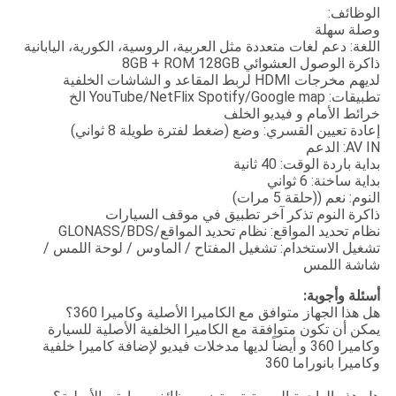
الوظائف:
وصلة سهلة
اللغة: دعم لغات متعددة مثل العربية، الروسية، الكورية، اليابانية
ذاكرة الوصول العشوائي 8GB + ROM 128GB
لديهم مخرجات HDMI لربط المقاعد و الشاشات الخلفية
تطبيقات: YouTube/NetFlix Spotify/Google map الخ
خرائط الأمام و فيديو الخلف
إعادة تعيين القسري: وضع (ضغط لفترة طويلة 8 ثواني)
AV IN: الدعم
بداية باردة الوقت: 40 ثانية
بداية ساخنة: 6 ثواني
النوم: نعم ((حلقة 5 مرات)
ذاكرة النوم تذكر آخر تطبيق في موقف السيارات
نظام تحديد المواقع: نظام تحديد المواقع/GLONASS/BDS
تشغيل الاستخدام: تشغيل المفتاح / الماوس / لوحة اللمس /
شاشة اللمس
أسئلة وأجوبة:
هل هذا الجهاز متوافق مع الكاميرا الأصلية وكاميرا 360؟
يمكن أن تكون متوافقة مع الكاميرا الخلفية الأصلية للسيارة
وكاميرا 360 و أيضاً لديها مدخلات فيديو لإضافة كاميرا خلفية
وكاميرا بانوراما 360