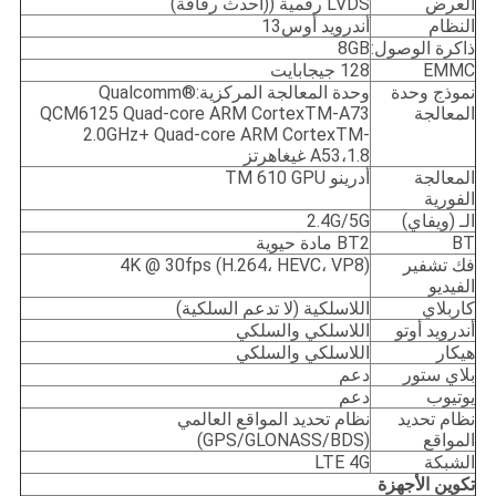
العرض
LVDS رقمية ((أحدث رقاقة)
النظام
أندرويد أوس13
ذاكرة الوصول:
8GB
EMMC
128 جيجابايت
نموذج وحدة
وحدة المعالجة المركزية:Qualcomm®
المعالجة
QCM6125 Quad-core ARM CortexTM-A73
2.0GHz+ Quad-core ARM CortexTM-
A53،1.8 غيغاهرتز
المعالجة
أدرينو TM 610 GPU
الفورية
الـ (ويفاي)
2.4G/5G
BT
BT2 مادة حيوية
فك تشفير
4K @ 30fps (H.264، HEVC، VP8)
الفيديو
كاربلاي
اللاسلكية (لا تدعم السلكية)
أندرويد أوتو
اللاسلكي والسلكي
هيكار
اللاسلكي والسلكي
بلاي ستور
دعم
يوتيوب
دعم
نظام تحديد
نظام تحديد المواقع العالمي
المواقع
(GPS/GLONASS/BDS)
الشبكة
LTE 4G
تكوين الأجهزة