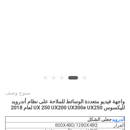
خريطة
الموقع
PRIVACY
POLICY
منتوج وصف
واجهة فيديو متعددة الوسائط للملاحة على نظام أندرويد
لليكسوس UX 250 UX200 UX300e UX250 لعام 2018
أندرويد
ج
على الشكل
القرار
800X480/1280X480