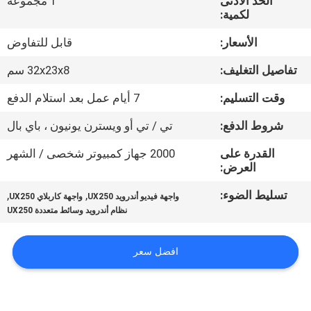
الحد الأدنى
1 مجموعة
جولة
لكمية:
في
الأسعار:
قابل للتفاوض
المعمل
تفاصيل التغليف:
32x23x8 سم
مراقبة
وقت التسليم:
7 أيام عمل بعد استلام الدفع
الجودة
شروط الدفع:
تي / تي أو ويسترن يونيون ، باي بال
القدرة على
2000 جهاز كمبيوتر شخصى / الشهر
اتصل
العرض:
بنا
تسليط الضوء:
,
,
واجهة فيديو أندرويد UX250
واجهة كاربلاي UX250
نظام أندرويد وسائط متعددة UX250
أخبار
افضل سعر
حالات