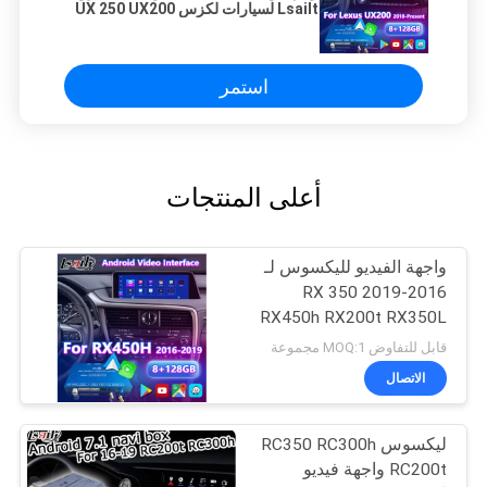
Lsailt لسيارات لكزس UX 250 UX200
UX300e UX250 موديلات 2018 فما
فوق
استمر
أعلى المنتجات
واجهة الفيديو لليكسوس لـ
2016-2019 RX 350
RX450h RX200t RX350L
RX450L RX300 RX350
قابل للتفاوض MOQ:1 مجموعة
الاتصال
ليكسوس RC350 RC300h
RC200t واجهة فيديو