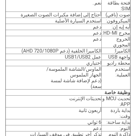
فتحة بطاقة
نعم..
SIM:
صوت (نافي)
أحتاج إلى إضافة مكبرات الصوت الصغيرة
الميكروفون:
استخدم السيارة الأصلية
أيه إيه إن:
دعم
مخرج HD-MI:
دعم
الخروج
دعم
المحوري
الكاميرا:
الكاميرا الخلفية (دعم AHD 720/1080P)
واجهة USB
عمل USB1/USB2
محطة راديو
اختياري
استخدم
الماوس/الشاشة الملموسة/
العملية:
الجهاز الملموس
(دعم لإضافة شاشة لمسة
سعة)
وظيفة خاصة
تحديث MCU و
تحديثات الإنترنت
APP:
بداية باردة
أربعون ثانية
وقت:
بداية ساخنة:
6 ثواني
النوم:
دعم
ذاكرة النوم
تذكر آخر تطبيق في موقف السيارات