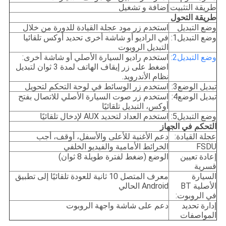
طريقة التثبيت
إضافة و تشغيل
طريقة التحول
وضع التبديل
استخدم زر مود عجلة القيادة للدورة من خلال
وضع التبديل1:
في الراديو أو شاشة أخرى تحديد أوكس تلقائيا
التبديل الروبوت
وضع التبديل2:
استخدم راديو السيارة الأصلي أو شاشة أخرى:
اضغط على زر إيقاف الهاتف لمدة 3 ثوان لتبديل
نظام الأندرويد.
تبديل الوضع3:
استخدم زر الوسائط في لوحة التحكم لتحويل
تبديل الوضع4:
استخدم زر صوت السيارة الأصلي للاتصال بفتح
أوكس، التبديل تلقائيًا
وضع التبديل5:
استخدم العداد لتحديد AUX لإدخال تلقائيًا
التحكم في الجهاز
عجلة القيادة:
دعم الأغنية للأعلى والأسفل، أوقف، أجب
FSDU
الخرائط الأمامية والفيديو الخلفي
إعادة تعيين
الوضع (ضغط لفترة طويلة 8 ثوان)
قسرية
السيارة
معرف المتصل 10 ثانية للعودة تلقائيًا إلى تطبيق
الأصلية BT
Android الحالي
في الروبوت:
إدارة تحديد
دعم على شاشة واجهة الروبوت
المواصفات