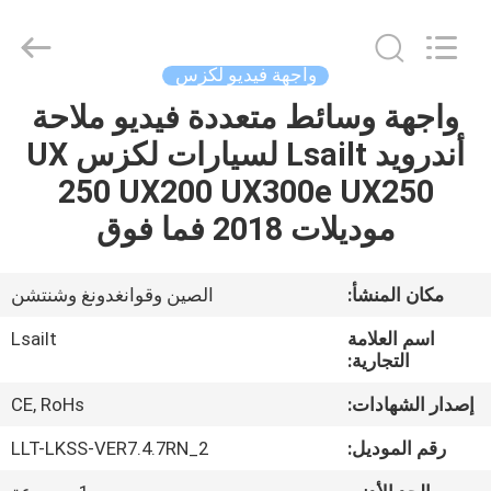
Shenzhen
Xinsongxia
Automobile
Electron
Co.,Ltd.
واجهة فيديو لكزس
All
Rights
Reserved.
واجهة وسائط متعددة فيديو ملاحة
منزل،
أندرويد Lsailt لسيارات لكزس UX
بيت
250 UX200 UX300e UX250
منتجات
موديلات 2018 فما فوق
أشرطة
مكان المنشأ:
الصين وقوانغدونغ وشنتشن
فيديو
اسم العلامة
Lsailt
التجارية:
معلومات
إصدار الشهادات:
CE, RoHs
عنا
رقم الموديل:
LLT-LKSS-VER7.4.7RN_2