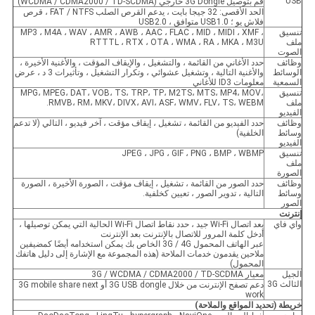
USB
قم بتوصيل 3G Dongle خارجي (WCDMA / CDMA2000 / TD-SCDMA)
الحد الأقصى: 32 جيجا بايت ، يدعم القرص الصلب FAT / NTFS ، قرص
فلاش يو ؛ USB1.0 متوافق ، USB2.0
تنسيق
MP3 ، M4A ، WAV ، AMR ، AWB ، AAC ، FLAC ، MID ، MIDI ، XMF ،
ملف
RTTTL ، RTX ، OTA ، WMA ، RA ، MKA ، M3U
الصوت
وظائف
حدد الأغاني من القائمة ، والتشغيل ، والإيقاف المؤقت ، والأغنية الأخيرة ،
الوسائط
والأغنية التالية ، وتشغيل عشوائي ، وتكرار التشغيل ، وتأثيرات 3 د ، عرض
السمعية
معلومات ID3 للأغاني
تنسيق
MPG، MPEG، DAT، VOB، TS، TRP، TP، M2TS، MTS، MP4، MOV،
ملف
RMVB، RM، MKV، DIVX، AVI، ASF، WMV، FLV، TS، WEBM.
الفيديو
وظائف
حدد الفيديو من القائمة ، تشغيل ، إيقاف مؤقت ، آخر فيديو ، التالي (لا تدعم
وسائط
الخلفية)
الفيديو
تنسيق
JPEG ، JPG ، GIF ، PNG ، BMP ، WBMP
ملف
الصورة
وظائف
حدد الصور من القائمة ، تشغيل ، إيقاف مؤقت ، الصورة الأخيرة ، الصورة
وسائط
التالية ، تدوير الصور ، تعيين كخلفية.
الصور
إنترنت
واي فاي
بعد اتصال Wi-Fi جيد ، حدد نقاط اتصال Wi-Fi الحالية التي يمكن توصيلها ،
أدخل كلمة المرور للاتصال بالإنترنت بعد الإنترنت
عبر الهاتف المحمول 3G / 4G الخاص بك يمكن استخدامه أيضًا كمضيفين
ملاحين يقدمون خدمات الملاحة (هذه المجموعة مع الإشارة إلى دليل هاتفك
المحمول)
الجيل
معيار 3G / WCDMA / CDMA2000 / TD-SCDMA
الثالث 3G
دعم تصفح الإنترنت من خلال 3G USB dongle أو 3G mobile share next
work
خريطة
(
تحديد المواقع والملاحة
)