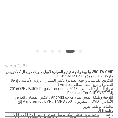
خريطة
الموقع
PRIVACY
POLICY
منتوج وصف
Wifi TV GVIF واجهة واجهة فيديو السيارة لأوبل / بويك / ريجال / لاكروس
ماركة:
لايلت
نموذج:
LLT-BK-VER3.7.1
التكوين القياسي:
واجهة الفيديو (عكس المسار ، الرؤية الأمامية ، إدخال
الفيديو) ومربع التنقل بنظام Android ؛
طراز السيارة المناسب:
2013-2016OPE / BUICK Regal، Lacrosse،
Enclave (Car CUE SYSTEM)
الترقية
وظيفة:
المس نظام ملاحة Android ، عكس المسار ، العرض
الأمامي ، DVD ، التلفزيون ، 360 Panoramic ، DVR ، TMPS إلخ.
معلمات الوظيفة أندروز
وظيفة USB
واجهة
واجهة ثنائية الاتجاه ، يمكن توصيل خط خارجي من USB HUB و USB.