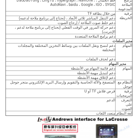
برامج
خط الجمال ، DaoDaoTong ، LingTu ، hypergraph ، NaviOne ،
الملاحة
AutoNavi ، baidu ، Google ، IGO ، SYGIC
المدعومة
ترقية
من خلال بطاقة TF
الخريطة
دعم التنقل المباشر ثلاثي الأبعاد ، (تحتاج إلى برنامج ملاحة لدعمه)
دعم خلط صوت الملاحة / إرجاع الصوت
دعم حركة المرور في الوقت الفعلي (تحتاج إلى برنامج ملاحة لدعم ،
الإنترنت)
دعم برامج الملاحة المتعددة
مدير الملفات
المهام
دعم لنسخ ونقل الملفات بين وسائط التخزين المختلفة والمجلدات
المختلفة
دعم لحذف الملفات
مدير المهام
المهام
دعم قائمة المهام من الأنشطة
دعم لتبديل مهمة الأنشطة
دعم لإغلاق مهمة الأنشطة
النظام مع
المتصفح والآلة الحاسبة والتقويم وإرسال البريد الإلكتروني متجر جوجل
جوجل
ترقية
قرص فلاش TF أو U
البرمجيات
التعرف
الدعم
على
الصوت
لغة النظام
متعدد اللغات