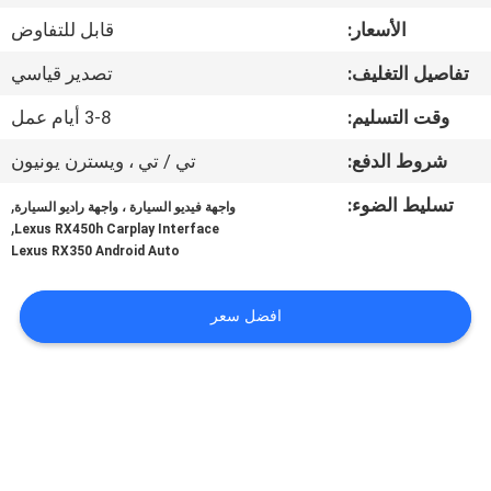
جولة
الأسعار:
قابل للتفاوض
في
تفاصيل التغليف:
تصدير قياسي
المعمل
وقت التسليم:
3-8 أيام عمل
مراقبة
شروط الدفع:
تي / تي ، ويسترن يونيون
الجودة
تسليط الضوء:
,
واجهة فيديو السيارة ، واجهة راديو السيارة
,
Lexus RX450h Carplay Interface
Lexus RX350 Android Auto
اتصل
بنا
افضل سعر
أخبار
حالات