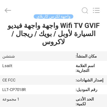
Shenzhen
Xinsongxia
Automobile
Electron
Co.,Ltd.
واجهة لكزس كاربلاي
All
Rights
Reserved.
Wifi TV GVIF واجهة واجهة فيديو
منزل،
السيارة لأوبل / بويك / ريجال /
بيت
لاكروس
منتجات
مكان المنشأ:
شنتشن
أشرطة
اسم العلامة
Lsailt
فيديو
التجارية:
إصدار الشهادات:
CE FCC
معلومات
رقم الموديل:
LLT-CP7018R
عنا
الحد الأدنى
1 مجموعة
لكمية: