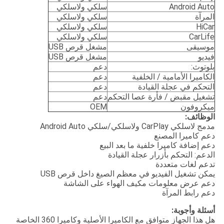
Android Auto
سلكي ولاسلكي
المرآة
سلكي ولاسلكي
HiCar
سلكي ولاسلكي
CarLife
سلكي ولاسلكي
موسيقى
مشغل قرص USB
فيديو
مشغل قرص USB
بلوتوث:
دعم
الكاميرا الأمامية / الخلفية
دعم
التحكم في عجلة القيادة
دعم
تشغيل مقبض / فأرة عصا التحكم
دعم
ميكروفون
OEM
الوظائف:
مدمج لاسلكي CarPlay ولاسلكي/سلكي Android Auto
دعم كاميرا المصنع
دعم إضافة كاميرا خلفية ما بعد البيع
الدعم: التحكم بأزرار عجلة القيادة
تدعم لغات متعددة
يمكن تشغيل الفيديو في معظم الصيغ داخل قرص USB
دعم عرض معلومات مكيف الهواء على الشاشة
دعم رابط المرآة
أسئلة وأجوبة:
هل هذا الجهاز متوافق مع الكاميرا الأصلية وكاميرا 360 الخاصة