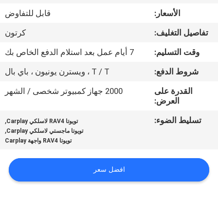
جولة
الأسعار:
قابل للتفاوض
في
تفاصيل التغليف:
كرتون
المعمل
وقت التسليم:
7 أيام عمل بعد استلام الدفع الخاص بك
مراقبة
شروط الدفع:
T / T ، ويسترن يونيون ، باي بال
الجودة
القدرة على
2000 جهاز كمبيوتر شخصى / الشهر
العرض:
اتصل
تسليط الضوء:
,
تويوتا RAV4 لاسلكي Carplay
,
تويوتا ماجستي لاسلكي Carplay
بنا
تويوتا RAV4 واجهة Carplay
أخبار
افضل سعر
حالات