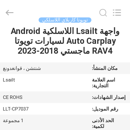
Shenzhen
Xinsongxia
Automobile
Electron
Co.,Ltd.
تويوتا كاربلاي اللاسلكي
All
Rights
Reserved.
واجهة Lsailt اللاسلكية Android
منزل،
Auto Carplay لسيارات تويوتا
بيت
RAV4 ماجستي 2018-2023
منتجات
مكان المنشأ:
شنتشن ، قوانغدونغ
أشرطة
اسم العلامة
Lsailt
فيديو
التجارية:
إصدار الشهادات:
CE ROHS
معلومات
رقم الموديل:
LLT-CP7037
عنا
الحد الأدنى
1 مجموعة
لكمية: