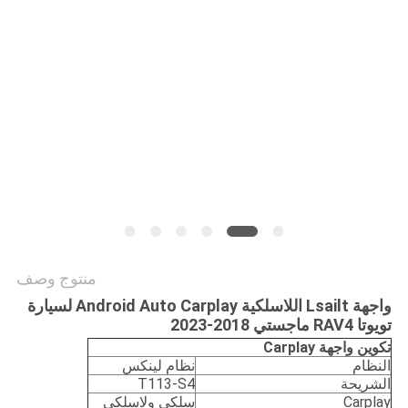
خريطة
الموقع
PRIVACY
POLICY
منتوج وصف
واجهة Lsailt اللاسلكية Android Auto Carplay لسيارة
تويوتا RAV4 ماجستي 2018-2023
تكوين واجهة Carplay
النظام
نظام لينكس
الشريحة
T113-S4
Carplay
سلكي ولاسلكي