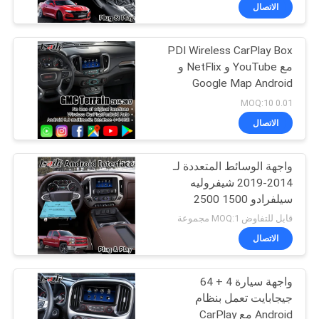
جولة
الاتصال
في
PDI Wireless CarPlay Box
المعمل
مع YouTube و NetFlix و
Google Map Android
مراقبة
Multimedia Video
0.01 MOQ:10
Interface for Terrain
الجودة
الاتصال
GMC
واجهة الوسائط المتعددة لـ
اتصل
2014-2019 شيفروليه
بنا
سيلفرادو 1500 2500
3500 نظام ميلينك
قابل للتفاوض MOQ:1 مجموعة
أخبار
الاتصال
واجهة سيارة 4 + 64
حالات
جيجابايت تعمل بنظام
Android مع CarPlay