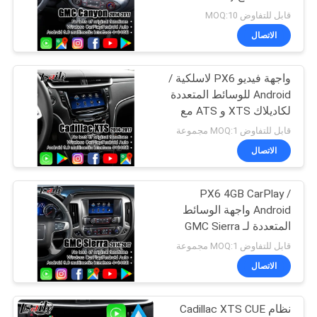
خريطة
اللاسلكي وخريطة Google
قابل للتفاوض MOQ:10
و Mirrorlink و Instagram و
الموقع
الاتصال
YouTube for Canyon و
Sierra و GMC
واجهة فيديو PX6 لاسلكية /
PRIVACY
Android للوسائط المتعددة
POLICY
لكاديلاك XTS و ATS مع
نظام CUE متضمن
قابل للتفاوض MOQ:1 مجموعة
YuToube و NetFlix
الاتصال
PX6 4GB CarPlay /
Android واجهة الوسائط
المتعددة لـ GMC Sierra
YuKon مع لغات متعددة
قابل للتفاوض MOQ:1 مجموعة
وخريطة Google على
الاتصال
الإنترنت و NetFlix
نظام Cadillac XTS CUE