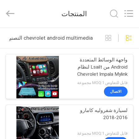
Shenzhen
Xinsongxia
Automobile
المنتجات
Electron
Co.,Ltd.
All
Rights
Reserved.
منزل،
chevrolet android multimedia التصنيع عبر الإنترنت
بيت
واجهة الوسائط المتعددة
منتجات
Android من Lsailt لنظام
Chevrolet Impala Mylink
أشرطة
مع Carplay
قابل للتفاوض MOQ:1 مجموعة
فيديو
الاتصال
لسيارة شفروليه كامارو
معلومات
2016-2018
عنا
قابل للتفاوض MOQ:1 مجموعة