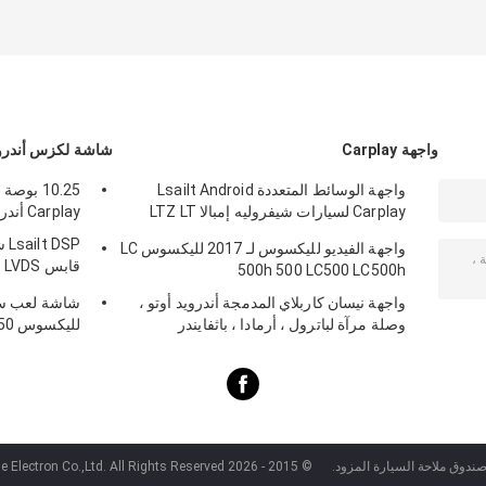
واجهة Carplay
شاشة لكزس أندرو
واجهة الوسائط المتعددة Lsailt Android
10.25 ب
Carplay لسيارات شيفروليه إمبالا LTZ LT
Carplay أندرويد أوتو Lsailt لRX350 RX450h
بنظام Mylink موديلات 2014-2020
SP
واجهة الفيديو لليكسوس لـ 2017 لليكسوس LC
ق
500h 500 LC500 LC500h
X200 NX300
واجهة نيسان كاربلاي المدمجة أندرويد أوتو ،
شاشة لعب سيا
وصلة مرآة لباترول ، أرمادا ، باثفايندر
للي
50L RX350L
صندوق ملاحة السيارة المزود.
© 2015 - 2026 Shenzhen Xinsongxia Automobile Electron Co.,Ltd. All Rights Reserved.