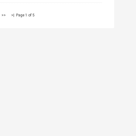
<<
|<
Page 1 of 5