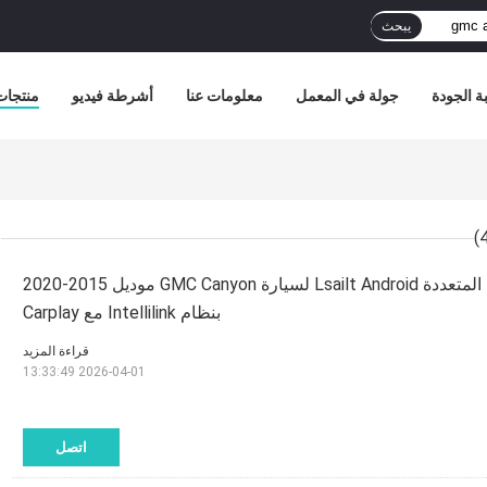
يبحث
ة الجودة
جولة في المعمل
معلومات عنا
أشرطة فيديو
منتجات
واجهة فيديو الوسائط المتعددة Lsailt Android لسيارة GMC Canyon موديل 2015-2020
بنظام Intellilink مع Carplay
قراءة المزيد
2026-04-01 13:33:49
اتصل