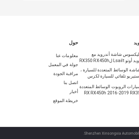
حول
يد
وصة ليكسوس شاشة أندرويد مع
معلومات عنا
جولة في المعمل
Lsailt D شاشة الوسائط المتعددة للسيارة ،
مراقبة الجودة
ابس LVDS ستيريو تلقائي للسيارة لكزس
N
اتصل بنا
رات الروبوت الوسائط المتعددة
أخبار
كسوس RX RX450h 2016-2019 RX350
RX200t RX300 RX4
خريطة الموقع