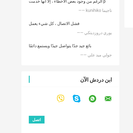
الرغم من وجود بعض الأخطاء ، إلا أنها خدمت p
—— kunihiko تاجيما
فشل الاتصال ، كل شيء يعمل
—— يوري دروزديتكي
بائع جيد جدًا يتواصل جيدًا ويستمع دائمًا
—— جولي ميد علي
ابن دردش الآن