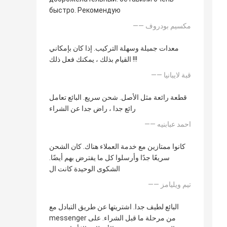
быстро. Рекомендую
—— مكسيم بودروف
معدات جميلة وسهلة التركيب. إذا كان بإمكاني
القيام بذلك ، يمكنك فعل ذلك !!!
—— قبة لايبانيا
قطعة رائعة مثل الأصل. شحن سريع. البائع تعامل
رائع جدا ، راض جدا عن الشراء
—— احمد عبابنيه
كانوا ممتازين مع خدمة العملاء هناك. كان الشحن
سريعًا جدًا وأرسلوا كل ما يفترض بهم أيضًا.
الشكوى الوحيدة كانت ال
—— تيم ويليامز
البائع لطيف جدا. اشتريتها عن طريق التبادل مع
messenger من مرحلة ما قبل الشراء. على