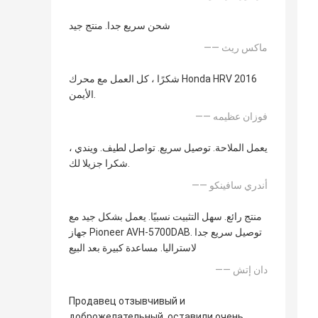
شحن سريع جدا. منتج جيد
—— ماكس ريث
شكرًا ، كل العمل مع محرك Honda HRV 2016
الأيمن.
—— فوزان عظيمه
يعمل الملاحة. توصيل سريع. تواصل لطيف. ويندي ،
شكرا جزيلا لك.
—— أندري سافينكو
منتج رائع. سهل التثبيت نسبيًا. يعمل بشكل جيد مع
جهاز Pioneer AVH-5700DAB. توصيل سريع جدا
لاستراليا. مساعدة كبيرة بعد البيع
—— دان إتش
Продавец отзывчивый и
доброжелательный. оставили очень