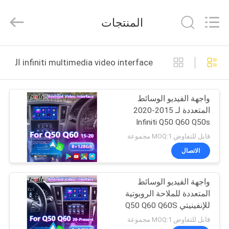
Shenzhen
Xinsongxia
Automobile
المنتجات
Electron
Co.,Ltd.
All
Rights
Reserved.
منزل،
infiniti multimedia video interface التصنيع عبر الإنترنت
بيت
واجهة الفيديو الوسائط
منتجات
المتعددة لـ 2015-2020
Infiniti Q50 Q60 Q50s
أشرطة
Q50L Q60S
قابل للتفاوض MOQ:1 مجموعة
فيديو
الاتصال
واجهة الفيديو الوسائط
معلومات
المتعددة للملاحة الروبوتية
عنا
للإنفينيتي Q50 Q60 Q60S
Q50S
قابل للتفاوض MOQ:1 مجموعة