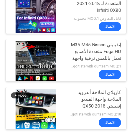
المتعددة لـ 2018-2021
Infiniti QX80
قابل للتفاوض MOQ:1 مجموعة
الاتصال
إنفينيتي M35 M45 Nissan
Fuga HD متعددة الأصابع
تعمل باللمس ترقية واجهة
carplay android auto
Negoitiate with our team MOQ:1 مجموعات
video
الاتصال
كاربلاي الملاحة أندرويد
الملاحة واجهة الفيديو
إنفينيتي QX50 2018
Negotiate with our team MOQ:10 قطع
الاتصال