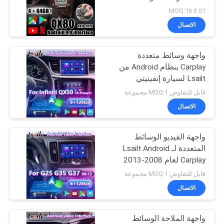
خريطة
Auto 4GB لـ 2018-Infiniti
0.01 MOQ:10
QX50 QX80
الموقع
الاتصال
واجهة وسائط متعددة
PRIVACY
Carplay بنظام Android من
POLICY
Lsailt لسيارة إنفينيتي
QX50 موديل 2018-2022
قابل للتفاوض MOQ:1 مجموعة
الاتصال
واجهة الفيديو الوسائط
المتعددة لـ Lsailt Android
Carplay لعام 2008-2013
Infiniti G37X G25 G35
قابل للتفاوض MOQ:1 مجموعة
G37S G35x G25X G37
الاتصال
واجهة الملاحة الوسائط