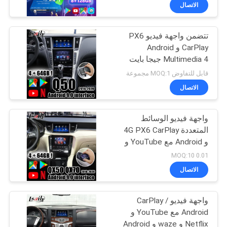
جولة
الاتصال
في
تتضمن واجهة فيديو PX6
المعمل
CarPlay و Android
Multimedia 4 جيجا بايت
مراقبة
Android auto و Netflix لـ
قابل للتفاوض MOQ:1 مجموعة
Infiniti 2015.6-20 Q50
الجودة
الاتصال
Q60
واجهة فيديو الوسائط
اتصل
المتعددة 4G PX6 CarPlay
بنا
و Android مع YouTube و
Netflix لـ 2018-2021
0.01 MOQ:10
Infiniti QX60 QX80 QX50
أخبار
الاتصال
واجهة فيديو CarPlay /
حالات
Android مع YouTube و
Netflix و waze و Android