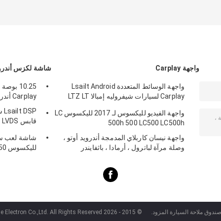
واجهة Carplay
شاشة لكزس أندرو
واجهة الوسائط المتعددة Lsailt Android
10.25 ب
Carplay لسيارات شيفروليه إمبالا LTZ LT
Carplay أندرويد أوتو Lsailt لRX350 RX450h
بنظام Mylink موديلات 2014-2020
SP
واجهة الفيديو لليكسوس لـ 2017 لليكسوس LC
ق
500h 500 LC500 LC500h
X200 NX300
واجهة نيسان كاربلاي المدمجة أندرويد أوتو ،
شاشة لعب سيا
وصلة مرآة لباترول ، أرمادا ، باثفايندر
للي
50L RX350L
صندوق ملاحة السيارة المزود.
© 2015 - 2026 Shenzhen Xinsongxia Automobile Electron Co.,Ltd. All Rights Reserved.