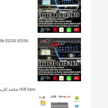
USB Sync شاشة لكزس Android شاشة Carplay Interface Navigation Mirroring 1GHZ