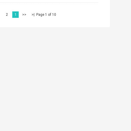
2
1
<<
|<
Page 1 of 10