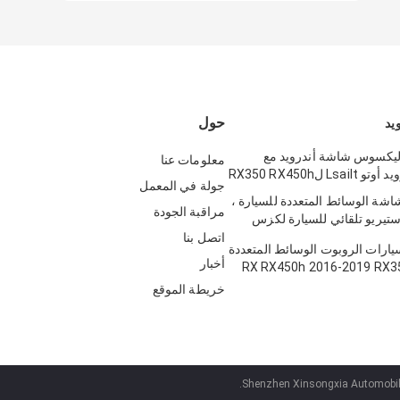
حول
يد
وصة ليكسوس شاشة أندرويد مع
معلومات عنا
جولة في المعمل
Lsailt D شاشة الوسائط المتعددة للسيارة ،
مراقبة الجودة
ابس LVDS ستيريو تلقائي للسيارة لكزس
N
اتصل بنا
رات الروبوت الوسائط المتعددة
أخبار
كسوس RX RX450h 2016-2019 RX350
RX200t RX300 RX4
خريطة الموقع