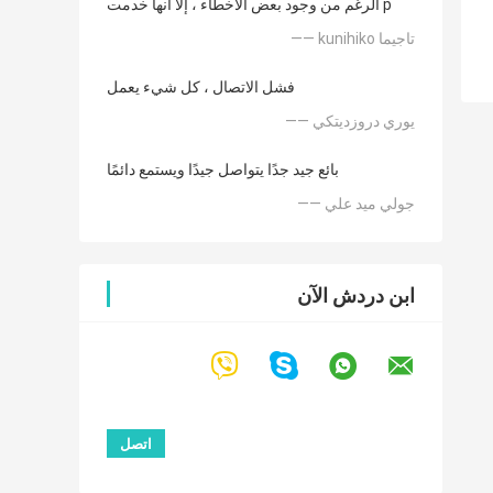
الرغم من وجود بعض الأخطاء ، إلا أنها خدمت p
—— kunihiko تاجيما
فشل الاتصال ، كل شيء يعمل
—— يوري دروزديتكي
بائع جيد جدًا يتواصل جيدًا ويستمع دائمًا
—— جولي ميد علي
ابن دردش الآن