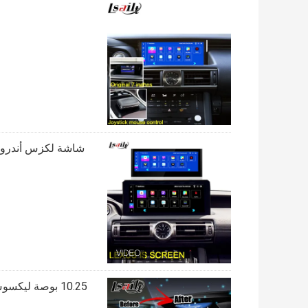
10.25 بوصة ليكسوس شاشة أندرويد مع Carplay أندرويد أوتو Lsailt لRX350 RX450h