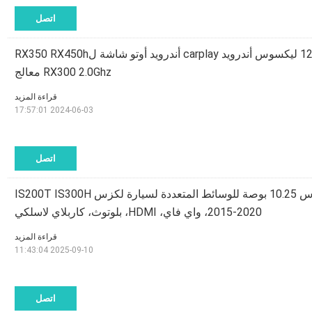
اتصل
أندرويد 8+128GB Lsailt ليكسوس أندرويد carplay أندرويد أوتو شاشة لRX350 RX450h
RX300 2.0Ghz معالج
قراءة المزيد
2024-06-03 17:57:01
اتصل
شاشة أندرويد 13 مقاس 10.25 بوصة للوسائط المتعددة لسيارة لكزس IS200T IS300H
2015-2020، واي فاي، HDMI، بلوتوث، كاربلاي لاسلكي
قراءة المزيد
2025-09-10 11:43:04
اتصل