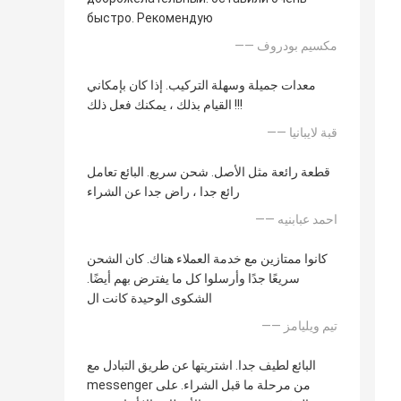
быстро. Рекомендую
—— مكسيم بودروف
معدات جميلة وسهلة التركيب. إذا كان بإمكاني
القيام بذلك ، يمكنك فعل ذلك !!!
—— قبة لايبانيا
قطعة رائعة مثل الأصل. شحن سريع. البائع تعامل
رائع جدا ، راض جدا عن الشراء
—— احمد عبابنيه
كانوا ممتازين مع خدمة العملاء هناك. كان الشحن
سريعًا جدًا وأرسلوا كل ما يفترض بهم أيضًا.
الشكوى الوحيدة كانت ال
—— تيم ويليامز
البائع لطيف جدا. اشتريتها عن طريق التبادل مع
messenger من مرحلة ما قبل الشراء. على