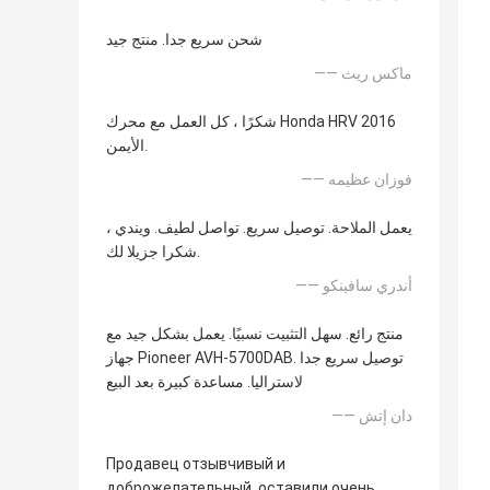
شحن سريع جدا. منتج جيد
—— ماكس ريث
شكرًا ، كل العمل مع محرك Honda HRV 2016
الأيمن.
—— فوزان عظيمه
يعمل الملاحة. توصيل سريع. تواصل لطيف. ويندي ،
شكرا جزيلا لك.
—— أندري سافينكو
منتج رائع. سهل التثبيت نسبيًا. يعمل بشكل جيد مع
جهاز Pioneer AVH-5700DAB. توصيل سريع جدا
لاستراليا. مساعدة كبيرة بعد البيع
—— دان إتش
Продавец отзывчивый и
доброжелательный. оставили очень