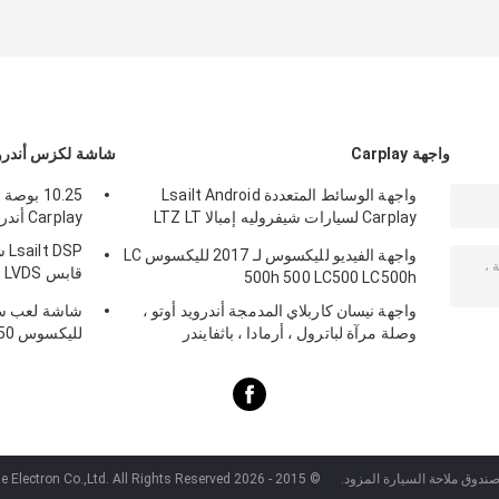
واجهة Carplay
شاشة لكزس أندرو
واجهة الوسائط المتعددة Lsailt Android
10.25 ب
Carplay لسيارات شيفروليه إمبالا LTZ LT
Carplay أندرويد أوتو Lsailt لRX350 RX450h
بنظام Mylink موديلات 2014-2020
SP
واجهة الفيديو لليكسوس لـ 2017 لليكسوس LC
ق
500h 500 LC500 LC500h
X200 NX300
واجهة نيسان كاربلاي المدمجة أندرويد أوتو ،
شاشة لعب سيا
وصلة مرآة لباترول ، أرمادا ، باثفايندر
للي
50L RX350L
صندوق ملاحة السيارة المزود.
© 2015 - 2026 Shenzhen Xinsongxia Automobile Electron Co.,Ltd. All Rights Reserved.