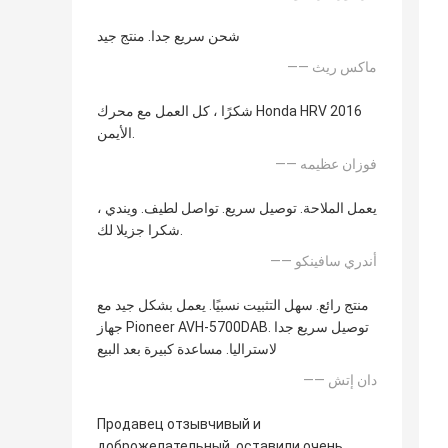
شحن سريع جدا. منتج جيد
—— ماكس ريث
شكرًا ، كل العمل مع محرك Honda HRV 2016
الأيمن.
—— فوزان عظيمه
يعمل الملاحة. توصيل سريع. تواصل لطيف. ويندي ،
شكرا جزيلا لك.
—— أندري سافينكو
منتج رائع. سهل التثبيت نسبيًا. يعمل بشكل جيد مع
جهاز Pioneer AVH-5700DAB. توصيل سريع جدا
لاستراليا. مساعدة كبيرة بعد البيع
—— دان إتش
Продавец отзывчивый и
доброжелательный. оставили очень