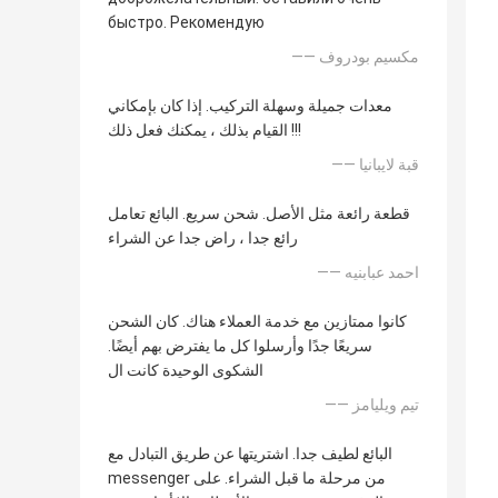
быстро. Рекомендую
—— مكسيم بودروف
معدات جميلة وسهلة التركيب. إذا كان بإمكاني
القيام بذلك ، يمكنك فعل ذلك !!!
—— قبة لايبانيا
قطعة رائعة مثل الأصل. شحن سريع. البائع تعامل
رائع جدا ، راض جدا عن الشراء
—— احمد عبابنيه
كانوا ممتازين مع خدمة العملاء هناك. كان الشحن
سريعًا جدًا وأرسلوا كل ما يفترض بهم أيضًا.
الشكوى الوحيدة كانت ال
—— تيم ويليامز
البائع لطيف جدا. اشتريتها عن طريق التبادل مع
messenger من مرحلة ما قبل الشراء. على