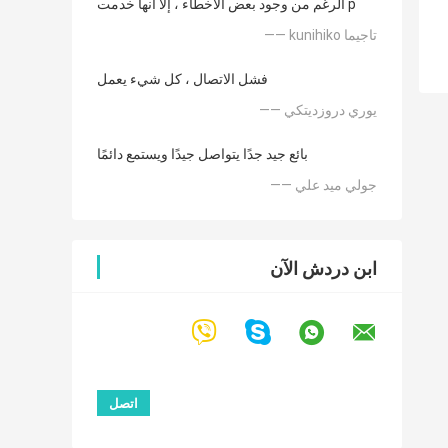
الرغم من وجود بعض الأخطاء ، إلا أنها خدمت p
—— kunihiko تاجيما
فشل الاتصال ، كل شيء يعمل
—— يوري دروزديتكي
بائع جيد جدًا يتواصل جيدًا ويستمع دائمًا
—— جولي ميد علي
ابن دردش الآن