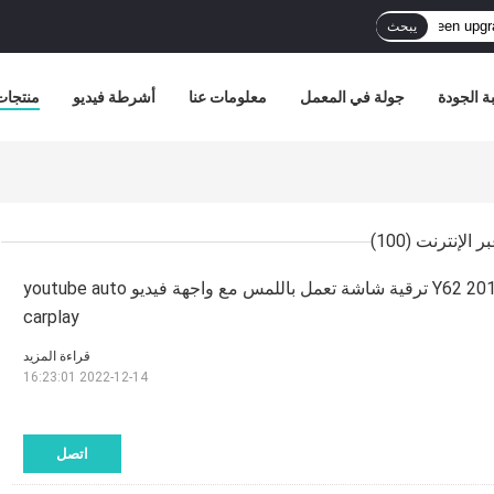
يبحث
ة الجودة
جولة في المعمل
معلومات عنا
أشرطة فيديو
منتجات
(100)
نيسان باترول Y62 2010-2016 ترقية شاشة تعمل باللمس مع واجهة فيديو youtube auto
carplay
قراءة المزيد
2022-12-14 16:23:01
اتصل