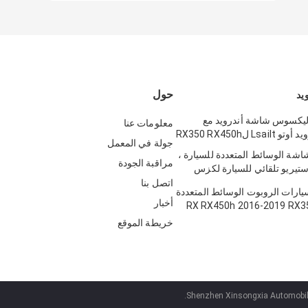
حول
يد
وصة ليكسوس شاشة أندرويد مع
معلومات عنا
جولة في المعمل
Lsailt D شاشة الوسائط المتعددة للسيارة ،
مراقبة الجودة
ابس LVDS ستيريو تلقائي للسيارة لكزس
N
اتصل بنا
رات الروبوت الوسائط المتعددة
أخبار
كسوس RX RX450h 2016-2019 RX350
RX200t RX300 RX4
خريطة الموقع