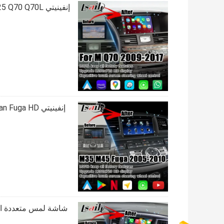
إنفينيتي M35 M25 Q70 Q70L ترقية شاشة اللمس اللاسلكية Carplay Android Auto HD
شاشة لمس متعددة الأص