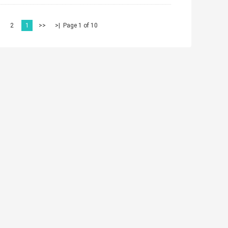
2
1
<<
|<
Page 1 of 10