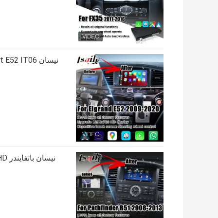
نيسان باثفايندر IT08 R51 HD شاشة ترقية صندوق التنقل اللاسلكي carplay android