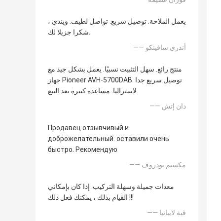
يعمل الملاحة. توصيل سريع. تواصل لطيف. ويندي ،
شكرا جزيلا لك.
—— أندري سافينكو
منتج رائع. سهل التثبيت نسبيًا. يعمل بشكل جيد مع
جهاز Pioneer AVH-5700DAB. توصيل سريع جدا
لاستراليا. مساعدة كبيرة بعد البيع
—— دان إتش
Продавец отзывчивый и
доброжелательный. оставили очень
быстро. Рекомендую
—— مكسيم بودروف
معدات جميلة وسهلة التركيب. إذا كان بإمكاني
القيام بذلك ، يمكنك فعل ذلك !!!
—— قبة لايبانيا