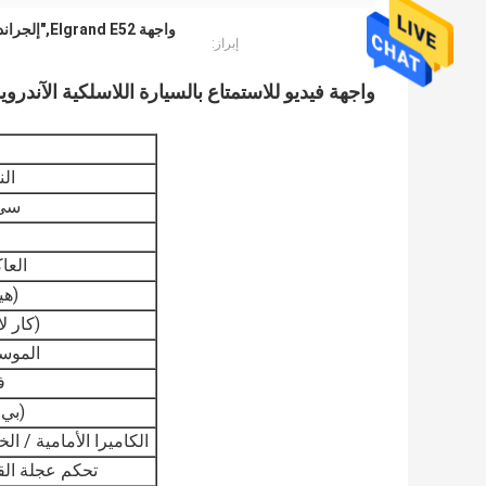
واجهة Elgrand E52,"إلجراند إيه 52" بلا سلك,إلكراند إيه 52 أندرويد أوتو
إبراز:
واجهة فيديو للاستمتاع بالسيارة اللاسلكية الآندرويد لشركة نيسان إ
ال
سي
العا
(هي
(كار ل
الموس
ف
(بي 
الكاميرا الأمامية / الخ
تحكم عجلة الق