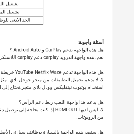
تشغيل ال
تشغيل المف
الحد الأدنى للو
أسئلة وأجوبة:
هل هذه الواجهة تدعم CarPlay و Android Auto ؟
نعم، هذه واجهة اندرويد carplay دعم carplay اللاسلكي ومعظم دعم الهاتف استخدام اللاسلكي أندرويد أوتو.
هل هذه الواجهة تدعم YouTube Netflix Waze خريطة جوجل و Waze؟
لا، لا يدعم تحميل التطبيقات من متجر جوجل بلاي، مثل 
استخدام يوتيوب نيتفليكس وودل بلاي متجر،تحتاج إلى اخ
هل يدعم هذا واجهة اللعب ربط دعم الرأس؟
لا، ليس لديها HDMI OUT إذا كنت بح
من الروبوتات.
هل ستضر هذه الواجهة بالسيارة بوظائف سيارتي الأصل