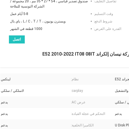
تفاصيل التغليف:
صندوق تصدير قياسي ، 54 * 27 * 35 مم ، 20 مجموعة /
الشركة التونسية للملاحة
وقت التسليم:
5-8 أيام عمل
شروط الدفع:
ويسترن يونيون ، L / C ، T / T ، باي بال
القدرة على العرض:
1000 قطعة في الشهر
اتصل
E52 2010-2022 IT08 08IT
نظام:
لينكس
والتشغيل
carplay:
لاسلكي / سلكي
 / سلكي
عرض AC:
يدعم
يدعم
التحكم في عجلة القيادة:
يدعم
U Disk P
الكاميرا الخلفية:
يدعم