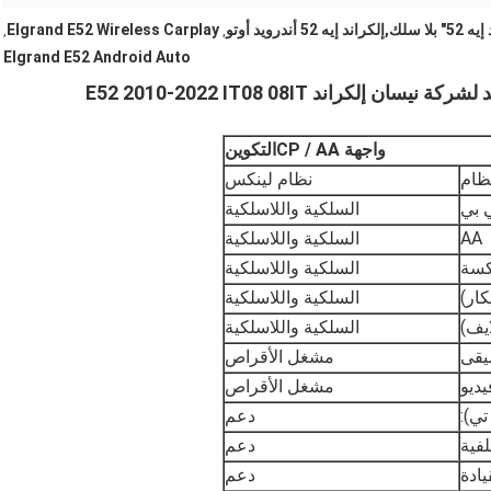
Elgrand E52 Wireless Carplay
,
,
Elgrand E52 Android Auto
لكراند E52 2010-2022 IT08 08IT
واجهة CP / AA
التكوين
نظام
نظام لينكس
 بي
السلكية واللاسلكية
AA
السلكية واللاسلكية
كسة
السلكية واللاسلكية
كار)
السلكية واللاسلكية
ايف)
السلكية واللاسلكية
يقى
مشغل الأقراص
يديو
مشغل الأقراص
تي):
دعم
لفية
دعم
يادة
دعم