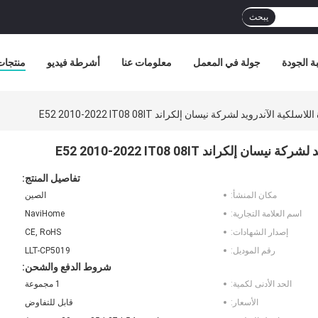
يبحث
ة الجودة
جولة في المعمل
معلومات عنا
أشرطة فيديو
منتجات
 الآندرويد لشركة نيسان إلكراند E52 2010-2022 IT08 08IT
لكراند E52 2010-2022 IT08 08IT
تفاصيل المنتج:
مكان المنشأ:
الصين
اسم العلامة التجارية:
NaviHome
إصدار الشهادات:
CE, RoHS
رقم الموديل:
LLT-CP5019
شروط الدفع والشحن:
الحد الأدنى لكمية:
1 مجموعة
الأسعار:
قابل للتفاوض