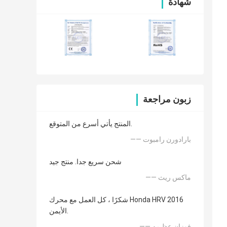
شهادة
زبون مراجعة
المنتج يأتي أسرع من المتوقع.
—— بارادورن رامبوت
شحن سريع جدا. منتج جيد
—— ماكس ريث
شكرًا ، كل العمل مع محرك Honda HRV 2016
الأيمن.
—— فوزان عظيمه