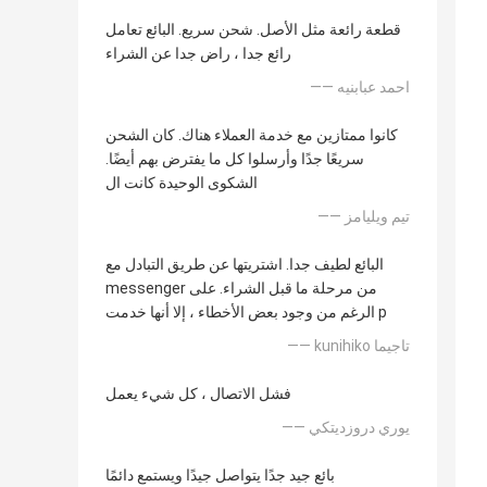
قطعة رائعة مثل الأصل. شحن سريع. البائع تعامل
رائع جدا ، راض جدا عن الشراء
—— احمد عبابنيه
كانوا ممتازين مع خدمة العملاء هناك. كان الشحن
سريعًا جدًا وأرسلوا كل ما يفترض بهم أيضًا.
الشكوى الوحيدة كانت ال
—— تيم ويليامز
البائع لطيف جدا. اشتريتها عن طريق التبادل مع
messenger من مرحلة ما قبل الشراء. على
الرغم من وجود بعض الأخطاء ، إلا أنها خدمت p
—— kunihiko تاجيما
فشل الاتصال ، كل شيء يعمل
—— يوري دروزديتكي
بائع جيد جدًا يتواصل جيدًا ويستمع دائمًا