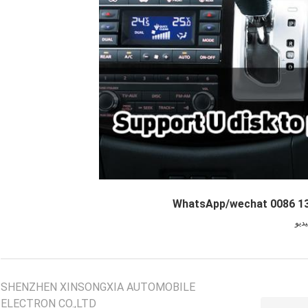
ديو
SHENZHEN XINSONGXIA AUTOMOBILE
ELECTRON CO.,LTD