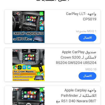
واجهة CarPlay LLT-
CP5019
MOQ:1 مجموعة
الاتصال
صندوق Apple CarPlay
لاسلكي لـ Crown S200
RS204 GWS204 URS204
URS206 Majesta XV
MOQ:10
Athlete Saloon Toyota
الاتصال
متكامل مع Android Auto
واجهة Apple Carplay
اللاسلكية لـ Pathfinder
R51 D40 Navara 08IT مع