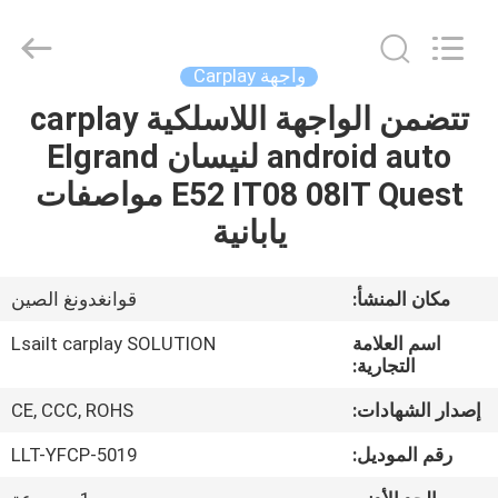
Shenzhen
Xinsongxia
Automobile
Electron
Co.,Ltd.
واجهة Carplay
All
Rights
Reserved.
تتضمن الواجهة اللاسلكية carplay
منزل،
android auto لنيسان Elgrand
بيت
E52 IT08 08IT Quest مواصفات
منتجات
يابانية
أشرطة
مكان المنشأ:
قوانغدونغ الصين
فيديو
اسم العلامة
Lsailt carplay SOLUTION
التجارية:
معلومات
إصدار الشهادات:
CE, CCC, ROHS
عنا
رقم الموديل:
LLT-YFCP-5019