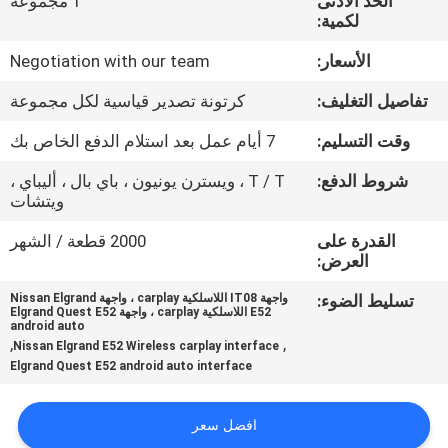
الحد الأدنى
1 مجموعة
جولة
لكمية:
في
الأسعار:
Negotiation with our team
المعمل
تفاصيل التغليف:
كرتونة تصدير قياسية لكل مجموعة
مراقبة
وقت التسليم:
7 أيام عمل بعد استلام الدفع الخاص بك
الجودة
شروط الدفع:
T / T ، ويسترن يونيون ، باي بال ، أليباي ،
ويتشات
اتصل
القدرة على
2000 قطعة / الشهر
العرض:
بنا
تسليط الضوء:
واجهة IT08 اللاسلكية carplay ، واجهة Nissan Elgrand
E52 اللاسلكية carplay ، واجهة Elgrand Quest E52
android auto
أخبار
,
,
Nissan Elgrand E52 Wireless carplay interface
Elgrand Quest E52 android auto interface
حالات
افضل سعر