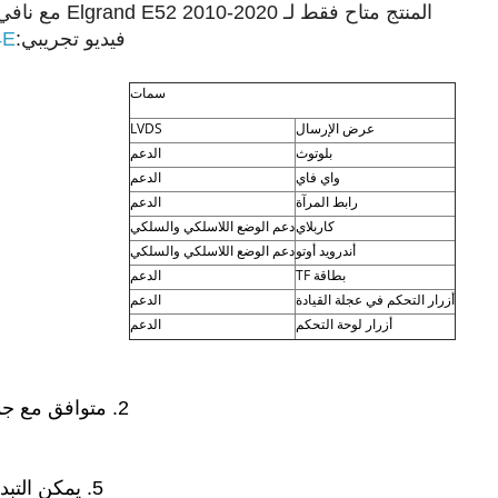
المنتج متاح فقط لـ Elgrand E52 2010-2020 مع نافي OEM ، يرجى التحقق مما إذا كانت سياراتك متوافقة أم لا قبل الطلب!
فيديو تجريبي:
4E
سمات
عرض الإرسال
LVDS
بلوتوث
الدعم
واي فاي
الدعم
رابط المرآة
الدعم
كاربلاي
دعم الوضع اللاسلكي والسلكي
أندرويد أوتو
دعم الوضع اللاسلكي والسلكي
بطاقة TF
الدعم
أزرار التحكم في عجلة القيادة
الدعم
أزرار لوحة التحكم
الدعم
2. متوافق مع جميع التطبيقات من
5. يمكن التبديل إلى النظام الأصلي بنقرة واحدة فقط على لوحة القيادة أو عجلة القيادة.