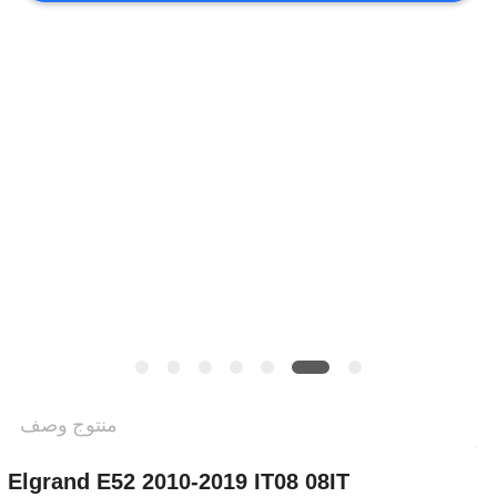
خريطة
الموقع
PRIVACY
POLICY
منتوج وصف
n Elgrand E52 2010-2019 IT08 08IT