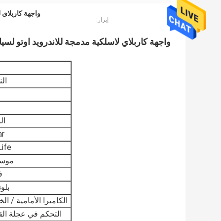
واجهة كاربلاي لـ Pathfinder R51,باثفايندر R51 Carplay اللاسلكي,باثفايندر R51 أند
إبراز:
واجهة كاربلاي لاسلكية مدمجة للاندرويد اوتو لسيارة نيسان با
ال
ال
ar
Life
موس
ف
بلو
الكاميرا الأمامية / الخ
التحكم في عجلة الق