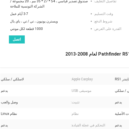
تفاصيل التغليف:
صندوق تصدير قياسي ، 54 * 27 * 35 مم ، 20 مجموعة /
الشركة التونسية للملاحة
وقت التسليم:
3-7 أيام عمل
شروط الدفع:
ويسترن يونيون ، تي / تي ، باي بال
القدرة على العرض:
1000 قطعة لكل مونتي
اتصل
Apple Carplay:
لاسلكي / سلكي
 / سلكي
موسيقى USB:
يدعم
يدعم
تثبيت:
وصل والعب
ت الأصلية
نظام:
نظام Linux
يدعم
التحكم في عجلة القيادة:
يدعم