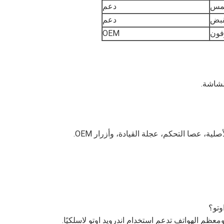
لمس
دعم
قبض
دعم
فون
OEM
شاشة.
، عصا التحكم، عجلة القيادة، وأزرار OEM.
وتو؟
معظم الهواتف تدعم استخدام اندرويد اوتو لاسلكيًا.