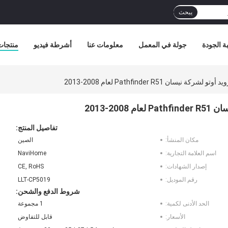
يبحث
ة الجودة
جولة في المعمل
معلومات عنا
أشرطة فيديو
منتجات
تفاصيل المنتج:
مكان المنشأ:
الصين
اسم العلامة التجارية:
NaviHome
إصدار الشهادات:
CE, RoHS
رقم الموديل:
LLT-CP5019
شروط الدفع والشحن:
الحد الأدنى لكمية:
1 مجموعة
الأسعار:
قابل للتفاوض