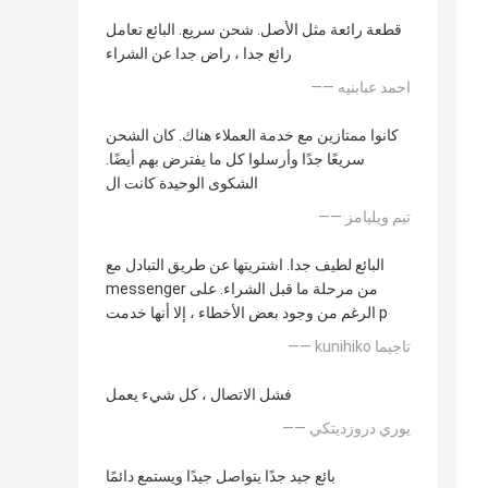
قطعة رائعة مثل الأصل. شحن سريع. البائع تعامل
رائع جدا ، راض جدا عن الشراء
—— احمد عبابنيه
كانوا ممتازين مع خدمة العملاء هناك. كان الشحن
سريعًا جدًا وأرسلوا كل ما يفترض بهم أيضًا.
الشكوى الوحيدة كانت ال
—— تيم ويليامز
البائع لطيف جدا. اشتريتها عن طريق التبادل مع
messenger من مرحلة ما قبل الشراء. على
الرغم من وجود بعض الأخطاء ، إلا أنها خدمت p
—— kunihiko تاجيما
فشل الاتصال ، كل شيء يعمل
—— يوري دروزديتكي
بائع جيد جدًا يتواصل جيدًا ويستمع دائمًا