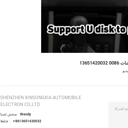
13651
ديو
SHENZHEN XINSONGXIA AUTOMOBILE
ELECTRON CO.,LTD
Wendy
اتصل شخص:
+8613651430032
الهاتف ::