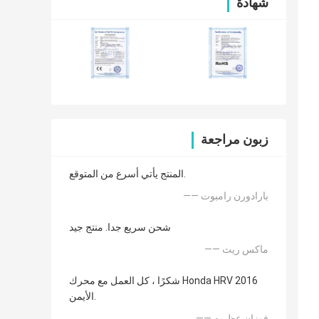
شهادة
زبون مراجعة
المنتج يأتي أسرع من المتوقع.
—— بارادورن رامبوت
شحن سريع جدا. منتج جيد
—— ماكس ريث
شكرًا ، كل العمل مع محرك Honda HRV 2016
الأيمن.
—— فوزان عظيمه