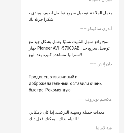
يعمل الملاحة. توصيل سريع. تواصل لطيف. ويندي ،
شكرا جزيلا لك.
—— أندري سافينكو
منتج رائع. سهل التثبيت نسبيًا. يعمل بشكل جيد مع
جهاز Pioneer AVH-5700DAB. توصيل سريع جدا
لاستراليا. مساعدة كبيرة بعد البيع
—— دان إتش
Продавец отзывчивый и
доброжелательный. оставили очень
быстро. Рекомендую
—— مكسيم بودروف
معدات جميلة وسهلة التركيب. إذا كان بإمكاني
القيام بذلك ، يمكنك فعل ذلك !!!
—— قبة لايبانيا