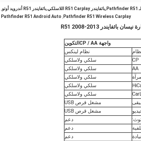
رويد أوتو
,
Pathfinder R51 Android Auto
Pathfinder R51 Wireless Carplay
,
ثفايندر R51 2008-2013
واجهة CP / AA
التكوين
نظام
نظام لينكس
CP
سلكي ولاسلكي
AA
سلكي ولاسلكي
مرآة
سلكي ولاسلكي
HiC
سلكي ولاسلكي
Car
سلكي ولاسلكي
يقى
مشغل قرص USB
يديو
مشغل قرص USB
توث:
دعم
لفية
دعم
يادة
دعم