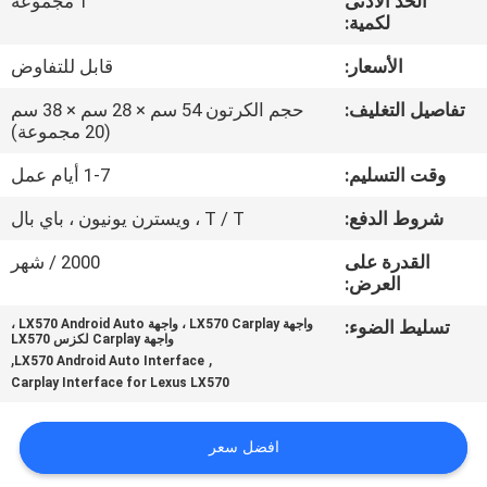
الحد الأدنى
1 مجموعة
جولة
لكمية:
في
الأسعار:
قابل للتفاوض
المعمل
تفاصيل التغليف:
حجم الكرتون 54 سم × 28 سم × 38 سم
(20 مجموعة)
مراقبة
وقت التسليم:
1-7 أيام عمل
الجودة
شروط الدفع:
T / T ، ويسترن يونيون ، باي بال
اتصل
القدرة على
2000 / شهر
العرض:
بنا
تسليط الضوء:
واجهة LX570 Carplay ، واجهة LX570 Android Auto ،
واجهة Carplay لكزس LX570
,
,
LX570 Android Auto Interface
أخبار
Carplay Interface for Lexus LX570
حالات
افضل سعر