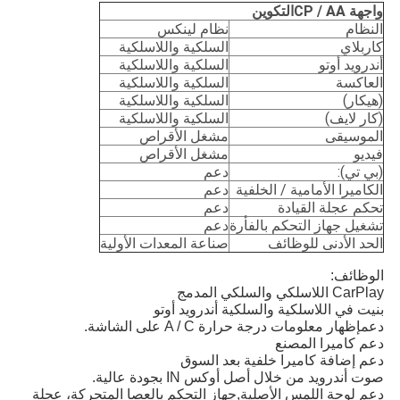
واجهة CP / AA
التكوين
النظام
نظام لينكس
كاربلاي
السلكية واللاسلكية
أندرويد أوتو
السلكية واللاسلكية
العاكسة
السلكية واللاسلكية
(هيكار)
السلكية واللاسلكية
(كار لايف)
السلكية واللاسلكية
الموسيقى
مشغل الأقراص
فيديو
مشغل الأقراص
(بي تي):
دعم
الكاميرا الأمامية / الخلفية
دعم
تحكم عجلة القيادة
دعم
تشغيل جهاز التحكم بالفأرة
دعم
الحد الأدنى للوظائف
صناعة المعدات الأولية
الوظائف:
CarPlay اللاسلكي والسلكي المدمج
بنيت في اللاسلكية والسلكية أندرويد أوتو
دعم
إظهار معلومات درجة حرارة A / C على الشاشة.
دعم كاميرا المصنع
دعم إضافة كاميرا خلفية بعد السوق
صوت أندرويد من خلال أصل أوكس IN بجودة عالية.
دعم لوحة اللمس الأصلية
,
جهاز التحكم بالعصا المتحركة، عجلة