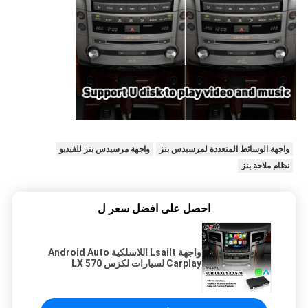
واجهة الوسائط المتعددة لمرسيدس بنز
واجهة مرسيدس بنز للفيديو
نظام ملاحة بنز
احصل على افضل سعر ل
واجهة Lsailt اللاسلكية Android Auto
Carplay لسيارات لكزس LX 570
LX570 موديلات 2012-2015