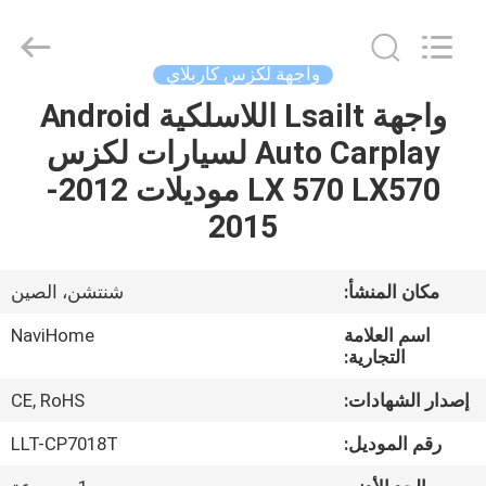
Shenzhen
Xinsongxia
Automobile
Electron
Co.,Ltd.
واجهة لكزس كاربلاي
All
Rights
Reserved.
واجهة Lsailt اللاسلكية Android
منزل،
Auto Carplay لسيارات لكزس
بيت
LX 570 LX570 موديلات 2012-
منتجات
2015
أشرطة
مكان المنشأ:
شنتشن، الصين
فيديو
اسم العلامة
NaviHome
التجارية:
معلومات
إصدار الشهادات:
CE, RoHS
عنا
رقم الموديل:
LLT-CP7018T