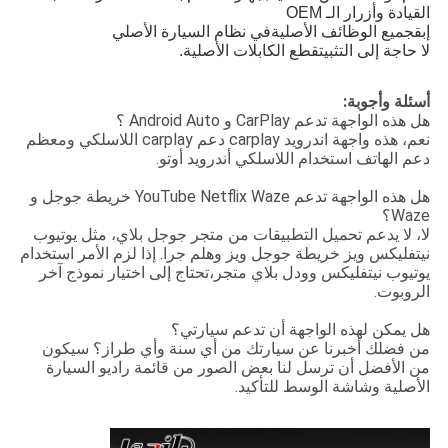
القيادة وأزرار الـ OEM
إبق
جميع الوظائف الأصلية
في نظام السيارة الأصلي
لا حاجة إلى التثبيت
قطع الكابلات الأصلية.
أسئلة وأجوبة:
هل هذه الواجهة تدعم CarPlay و Android Auto ؟
نعم، هذه واجهة اندرويد carplay دعم carplay اللاسلكي ومعظم
دعم الهاتف استخدام اللاسلكي أندرويد أوتو.
هل هذه الواجهة تدعم YouTube Netflix Waze خريطة جوجل و
Waze؟
لا، لا يدعم تحميل التطبيقات من متجر جوجل بلاي، مثل يوتيوب
نيتفليكس ويز خريطة جوجل ويز وهلم جرا. إذا لزم الأمر استخدام
يوتيوب نيتفليكس وودل بلاي متجر،تحتاج إلى اختيار نموذج آخر
الروبوت.
هل يمكن لهذه الواجهة أن تدعم سيارتي؟
من فضلك أخبرنا عن سيارتك من أي سنة وأي طراز؟ سيكون
من الأفضل أن ترسل لنا بعض الصور من قائمة راديو السيارة
الأصلية وشاشة الوسط للتأكيد.