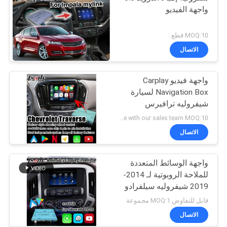
واجهة الفيديو
MOQ:10 قطع
الاتصال
واجهة فيديو Carplay
Navigation Box لسيارة
شيفروليه ترافيرس
android auto
negotiate with our sales team MOQ:10 قطع
الاتصال
واجهة الوسائط المتعددة
للملاحة الروبوتية لـ 2014-
2019 شيفروليه سيلفرادو
1500 2500 3500 نظام
قابل للتفاوض MOQ:1 مجموعة
ميلينك
الاتصال