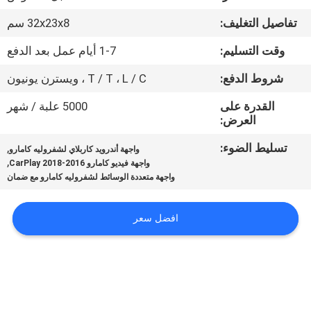
جولة
تفاصيل التغليف:
32x23x8 سم
في
وقت التسليم:
1-7 أيام عمل بعد الدفع
المعمل
شروط الدفع:
T / T ، L / C ، ويسترن يونيون
مراقبة
القدرة على
5000 علبة / شهر
العرض:
الجودة
تسليط الضوء:
,
واجهة أندرويد كاربلاي لشفروليه كامارو
,
واجهة فيديو كامارو 2016-2018 CarPlay
اتصل
واجهة متعددة الوسائط لشفروليه كامارو مع ضمان
بنا
افضل سعر
أخبار
حالات