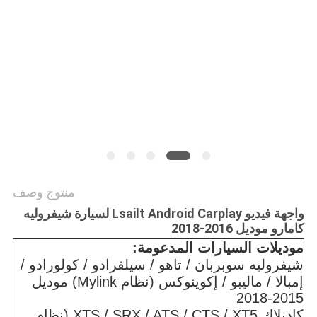
SITEMAP
PRIVACY
POLICY
منتوج وصف
واجهة فيديو Lsailt Android Carplay لسيارة شيفروليه
كامارو موديل 2016-2018
موديلات السيارات المدعومة:
شيفروليه سوبربان / تاهو / سيلفرادو / كولورادو /
إمبالا / ماليبو / إكوينوكس (نظام Mylink) موديل
2015-2018
كاديلاك XTS / SRX / ATS / CTS / XT5 (نظام