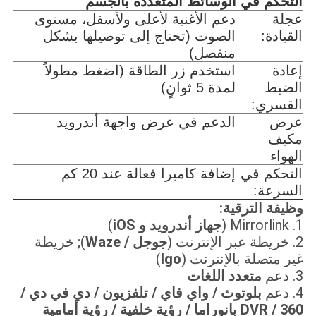
التحكم في الوسائط المتعددة بالجسم
عجلة
دعم الأغنية لأعلى ولأسفل، مستوى
القيادة:
الصوت (تحتاج إلى توصيلها بشكل
منفصل)
إعادة
استخدم زر الطاقة (اضغط مطولاً
الضبط
لمدة 5 ثوانٍ)
القسري:
عرض
الدعم في عرض واجهة أندرويد
مكيف
الهواء
التحكم في
إضافة كاميرا فعالة عند 20 كم
السرعة:
وظيفة الترقية:
1. Mirrorlink (
جهاز أندرويد و iOS
)
2. خريطة عبر الإنترنت (
جوجل / Waze
); خريطة
غير متصلة بالإنترنت (
Igo
)
3. دعم
متعدد اللغات
4. دعم
بلوتوث / واي فاي / تلفزيون / دي في دي /
DVR / 360 بانوراما / رؤية خلفية / رؤية أمامية