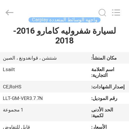
Shenzhen
Xinsongxia
Automobile
Electron
Co.,Ltd.
واجهة الوسائط المتعددة Carplay
All
Rights
Reserved.
لسيارة شفروليه كامارو 2016-
منزل،
2018
بيت
منتجات
مكان المنشأ:
شنتشن ، قوانغدونغ ، الصين
اسم العلامة
Lsailt
أشرطة
التجارية:
فيديو
إصدار الشهادات:
CE,RoHS
رقم الموديل:
LLT-GM-VER3.7.7N
معلومات
الحد الأدنى
1 مجموعة
عنا
لكمية:
الأسعار:
قابل للتفاوض