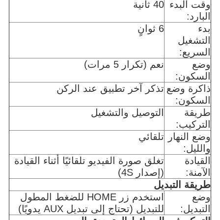
وقت البدء
40 ثانية
البارد:
بدء
6 ثوانٍ
التشغيل
السريع:
وضع
نعم (تكرار 5 مرات)
السكون:
ذاكرة وضع
تذكر آخر تطبيق عند الركن
السكون:
طريقة
التوصيل والتشغيل
التركيب:
وضع النهار
تلقائي
والليل:
القيادة
تغلق صورة الفيديو تلقائيًا أثناء القيادة
الآمنة:
(إصدار 4S)
طريقة التبديل
وضع
استخدم زر HOME للضغط المطول
التبديل:
للتبديل (تحتاج إلى تبديل AUX يدويًا)