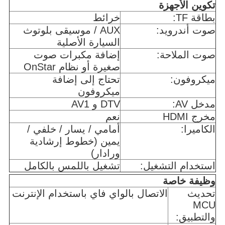
تكوين الأجهزة
بطاقة TF:
خرائط
صوت أندرويد:
AUX / موسيقى بلوتوث
السيارة الأصلية
صوت الملاحة:
إضافة مكبرات صوت
صغيرة أو نظام OnStar
ميكروفون:
تحتاج إلى إضافة
ميكروفون
مدخل AV:
DTV و AV1
مخرج HDMI
نعم
الكاميرا:
أمامي / يسار / خلفي /
يمين (خطوط إرشادية
ورادار)
استخدام التشغيل:
تشغيل باللمس بالكامل
وظيفة خاصة
تحديث
الاتصال بالواي فاي باستخدام الإنترنت
MCU
والتطبيق: