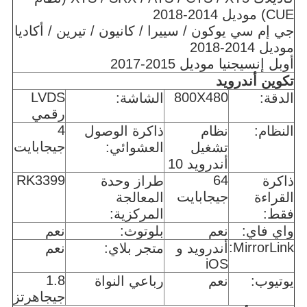
CUE) موديل 2014-2018
جي إم سي يوكون / سييرا / كانيون / تيرين / أكاديا
موديل 2014-2018
أوبل إنسيجنيا موديل 2015-2017
تكوين أندرويد
LVDS
800X480
الدقة:
الشاشة:
رقمي
4
النظام:
نظام
ذاكرة الوصول
جيجابايت
تشغيل
العشوائي:
أندرويد 10
RK3399
64
ذاكرة
طراز وحدة
جيجابايت
القراءة
المعالجة
فقط:
المركزية:
واي فاي:
نعم
بلوتوث:
نعم
MirrorLink:
أندرويد و
متجر بلاي:
نعم
iOS
1.8
يوتيوب:
نعم
رباعي النواة
جيجاهرتز