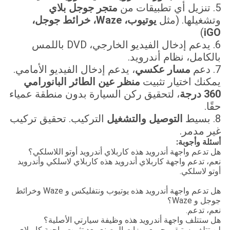
5. تنزيل أي تطبيقات من
متجر جوجل بلاي
وتشغيلها. (مثل
يوتيوب، Waze، خرائط جوجل،
)
iGO
6. يدعم إدخال الفيديو الخارجي، DVD باللمس
بالكامل، نظام أندرويد.
7. دعم
مسار عكسي
، يدعم إدخال الفيديو الأمامي.
يمكنك اختيار تثبيت
منظر عين الطائر البانورامي
360 درجة
، لتحقيق ركن السيارة بدون منطقة عمياء
حقًا.
8. بسيط
التوصيل والتشغيل
التركيب. تحقيق تركيب
غير مدمر.
أسئلة وأجوبة:
هل تدعم واجهة أندرويد هذه كاربلاي أندرويد أوتو اللاسلكي؟
نعم، تدعم واجهة كاربلاي أندرويد هذه كاربلاي لاسلكي وأندرويد
أوتو لاسلكي.
هل تدعم واجهة أندرويد هذه يوتيوب ونتفليكس و Waze وخرائط
جوجل و Waze؟
نعم، تدعم.
هل ستتلف واجهة أندرويد هذه وظيفة سيارتي الأصلية؟
لن تتلف. ستبقى جميع ميزات المصنع. بعد تثبيت واجهة كاربلاي