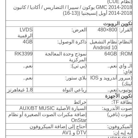
(نظام CUE)
2014-2018 GMC يوكون / سييرا / التضاريس / أكاديا / كانيون
2014-2018 أوبل إنسيجنيا ((13-16)
تكوين الروبوت
القرار:
800×480
العرض:
LVDS
الرقمية
النظام:
نظام التشغيل
ذاكرة الوصول:
4GB
Android 10
ROM:
64GB
نموذج وحدة المعالجة
RK3399
المركزية
الـ واي
نعم..
(بي تي):
نعم..
فاي:
(ميرور
أندرويد و IOS
بلاي ستور:
نعم..
لينك)
يوتيوب:
نعم..
رباعي النواة
1.8 غيغاهرتز
تكوين الأجهزة
بطاقة TF:
خرائط
صوت الأندرويد:
السيارة الأصلية AUX/BT MUSIC
صوت (نافي)
إضافة مكبرات الصوت الصغيرة أو نظام
OnStar
الميكروفون:
أحتاج إلى إضافة الميكروفون
أيه إيه إن:
DTV و AV1