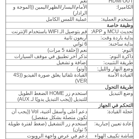
HDMI OUT
نعم
الكاميرا:
الأمام/اليسار/الظهر/اليمين ((الموجة و
الرادار)
استخدم العملية:
عملية اللمس الكامل
وظيفة خاصة
تحديث MCU و APP:
قم بتوصيل الـ WIFI باستخدام الإنترنت
بداية باردة وقت:
أربعون ثانية
بداية ساخنة:
6 ثواني
النوم:
نعم ((حلقة 5 مرات)
ذاكرة النوم:
تذكر آخر تطبيق في موقف السيارات
طريقة التثبيت:
إضافة و تشغيل
وضع النهار والليل:
(أوتو)
القيادة الآمنة
القيادة تلقائيا يغلق صورة الفيديو ((4S
VER)
طريقة التحول
وضع التبديل
استخدم زر HOME الضغط الطويل
للتبديل ((يجب التبديل يدويًا لـ AUX)
التحكم في الجهاز
عجلة القيادة:
دعم أعلى وأسفل أغنية، Vol ((يجب أن
تكون متصلة بشكل منفصل)
إعادة تعيين إجبارية:
استخدم زر التشغيل (ضغط لفترة طويلة
5 ثوان)
شاشة تكييف الهواء
دعم في عرض واجهة الروبوت