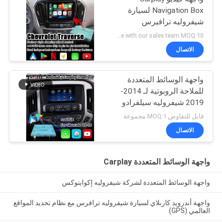
Navigation Box لسيارة
شيفروليه ترافيرس
android auto
negotiate with our sales team MOQ:10 قطع
الاتصال
واجهة الوسائط المتعددة
للملاحة الروبوتية لـ 2014-
2019 شيفروليه سيلفرادو
1500 2500 3500 نظام
قابل للتفاوض MOQ:1 مجموعة
ميلينك
الاتصال
واجهة الوسائط المتعددة Carplay
واجهة الوسائط المتعددة لشركة شيفروليه إكواينوكس
واجهة أندرويد كاربلاي لسيارة شيفروليه ترافرس مع نظام تحديد المواقع
العالمي (GPS)