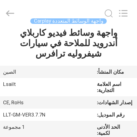
Shenzhen
Xinsongxia
Automobile
Electron
Co.,Ltd.
واجهة الوسائط المتعددة Carplay
All
Rights
Reserved.
واجهة وسائط فيديو كاربلاي
منزل،
أندرويد للملاحة في سيارات
بيت
شيفروليه ترافرس
منتجات
مكان المنشأ:
الصين
أشرطة
اسم العلامة
Lsailt
فيديو
التجارية:
إصدار الشهادات:
CE, RoHs
معلومات
رقم الموديل:
LLT-GM-VER3.7.7N
عنا
الحد الأدنى
1 مجموعة
لكمية: