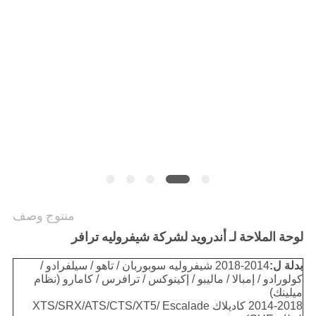
SITEMAP
PRIVACY
POLICY
منتوج وصف
لوحة الملاحة لـ أندرويد لشركة شيفروليه ترافر
بدلة ل:
2014-2018 شيفروليه سوبوربان / تاهو / سيلفرادو /
كولورادو / إمبالا / ماليبو / إكينوكس / ترافرس / كامارو (نظام
ميلينك)
2014-2018 كاديلاك XTS/SRX/ATS/CTS/XT5/ Escalade