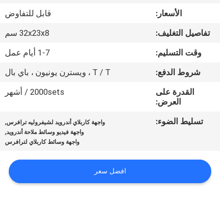
جولة
الأسعار:
قابل للتفاوض
في
تفاصيل التغليف:
32x23x8 سم
المعمل
وقت التسليم:
1-7 أيام عمل
مراقبة
شروط الدفع:
T / T ، ويسترن يونيون ، باي بال
الجودة
القدرة على
2000sets / أشهر
العرض:
اتصل
تسليط الضوء:
,
واجهة كاربلاي أندرويد لشيفروليه ترافرس
,
واجهة فيديو وسائط ملاحة أندرويد
بنا
واجهة وسائط كاربلاي لترافرس
أخبار
افضل سعر
حالات