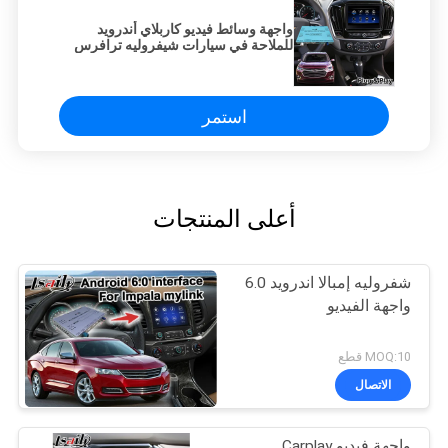
واجهة وسائط فيديو كاربلاي أندرويد
للملاحة في سيارات شيفروليه ترافرس
استمر
أعلى المنتجات
شفروليه إمبالا اندرويد 6.0
واجهة الفيديو
MOQ:10 قطع
الاتصال
واجهة فيديو Carplay