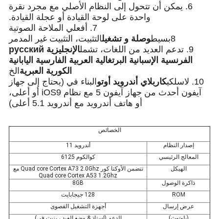
6. يمكن أن تتحول إلى النظام الأصلي مع مجرد نقرة
واحدة على لوحة القيادة أو عجلة القيادة.
7. أفعلي الملاحة الصوتية
8بسيط
وصلة و تشغيل
التثبيت، التثبيت غير المدمر
9. تدعم العديد من اللغات، تشمل
الإنجليزية русский
الفرنسية الإسبانية البرتغالية العربية الفارسية اليابانية
الكورية العبرية
الخ
10. لاسلكي
كاربلاي أندرويد أوتو
البناء في (يحتاج إلى جهاز
آيفون أحدث من جهاز آيفون 5 مع نظام iOS9 أو أعلى،
أو هاتف أندرويد مع أندرويد 5.1 أعلى)
الخصائص
إصدار النظام
أندرويد 11
المعالج الرئيسي
كوالكوم 6125
الهيكل
تتضمن الأوكتا كور Quad core Cortex A73 2.0Ghz مع
Quad core Cortex A53 1.2Ghz
ذاكرة الوصول
8GB
ROM
128 جيجابايت
عرض إرسال
أجهزة التشغيل القصوى
(بلوتوث)
الدعم (استاذ & وضع العبد ، بنيت في)