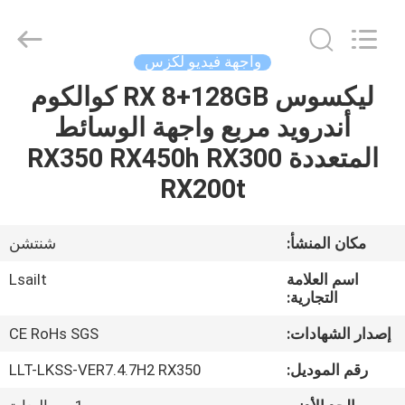
Shenzhen
Xinsongxia
Automobile
Electron
Co.,Ltd.
واجهة فيديو لكزس
All
Rights
Reserved.
ليكسوس RX 8+128GB كوالكوم
منزل،
أندرويد مربع واجهة الوسائط
بيت
المتعددة RX350 RX450h RX300
منتجات
RX200t
أشرطة
مكان المنشأ:
شنتشن
فيديو
اسم العلامة
Lsailt
التجارية:
معلومات
إصدار الشهادات:
CE RoHs SGS
عنا
رقم الموديل:
LLT-LKSS-VER7.4.7H2 RX350