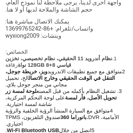
واجهة أخرى لدينا، يرجى ملاحظة لنا نموذج العام،
حجم الشاشة والملاحة لديها أو لا هنا.
يمكنك الاتصال مباشرة هنا:
واتساب/تلغرام: +86-13699765242
ويتشات: wyxiong2009
الخصائص:
1.
نظام أندرويد 11 الحقيقي، نظام تخصيصي، تخزين
قياسي 8+128GB 8 نواة
رقاقة
2متوافق مع جميع تطبيقات الاندرويد
ويز، خريطة جوجل،
التنقل في الوقت الحقيقي وخارج الاتصال
الخ، تحميل
مجاني من متجر جوجل بلاي.
3. تشغيل النظام بأكمله من قبل المصنع
لوحة لمسة زر
تحويل الأصل، فأر لمسة
على لوحة التحكم المركزية،
شاشة لمسة اختيارية.
4متوافق مع السيارة المنشأ الرؤية الخلفية والرؤية
الأمامية، DVR،
بانوراما 360
صندوق التلفزيون، TPMS
اختياري.
5اتصل من خلال
Wi-Fi Bluetooth USB
.