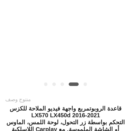
خريطة
الموقع
PRIVACY
POLICY
منتوج وصف
قاعدة الروبوت
مربع واجهة فيديو الملاحة للكزس
LX570 LX450d 2016-2021
التحكم بواسطة زر التحول، لوحة اللمس، الماوس
أو الشاشة الملموسة. مع Carplay اللاسلكية