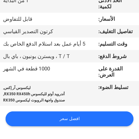
الحد الأدنى
1 من البداية
جولة
لكمية:
في
الأسعار:
قابل للتفاوض
المعمل
تفاصيل التغليف:
كرتون التصدير القياسي
مراقبة
وقت التسليم:
5 أيام عمل بعد استلام الدفع الخاص بك
الجودة
شروط الدفع:
T / T ، ويسترن يونيون ، باي بال
القدرة على
1000 قطعة في الشهر
اتصل
العرض:
بنا
تسليط الضوء:
,
ليكسوس آر إكس
,
أندرويد أوتو لليكسوس RX350 RX450h
صندوق واجهة الروبوت ليكسوس RX350
أخبار
افضل سعر
حالات