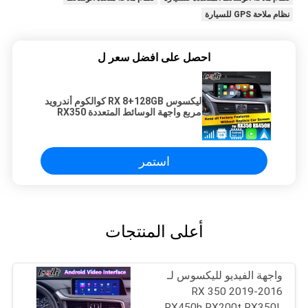
نظام ملاحة GPS للسيارة
احصل على افضل سعر ل
ليكسوس RX 8+128GB كوالكوم أندرويد
مربع واجهة الوسائط المتعددة RX350
RX450h RX300 RX200t
استمر
أعلى المنتجات
واجهة الفيديو لليكسوس لـ
2016-2019 RX 350
RX450h RX200t RX350L