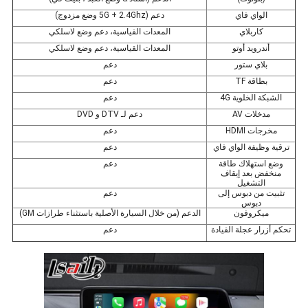
الواي فاي
دعم (5G + 2.4Ghz وضع مزدوج)
كاربلاي
المعدات القياسية، دعم وضع لاسلكي
أندرويد أوتو
المعدات القياسية، دعم وضع لاسلكي
بلاي ستور
دعم
بطاقة TF
دعم
الشبكة الخلوية 4G
دعم
مدخلات AV
دعم لـ DTV و DVD
مخرجات HDMI
دعم
ترقية وظيفة الواي فاي
دعم
وضع استهلاك طاقة
دعم
منخفض بعد إيقاف
التشغيل
تثبيت من دبوس إلى
دعم
دبوس
ميكروفون
الدعم (من خلال السيارة الأصلية باستثناء طرازات GM)
تحكم أزرار عجلة القيادة
دعم