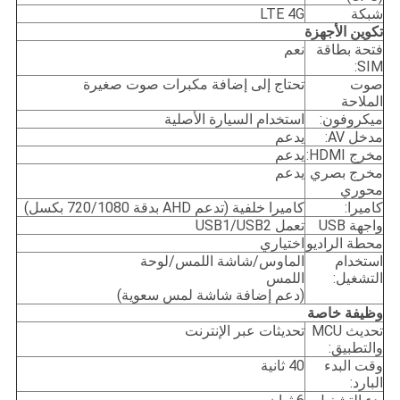
شبكة
LTE 4G
تكوين الأجهزة
فتحة بطاقة
نعم
SIM:
صوت
تحتاج إلى إضافة مكبرات صوت صغيرة
الملاحة
ميكروفون:
استخدام السيارة الأصلية
مدخل AV:
يدعم
مخرج HDMI:
يدعم
مخرج بصري
يدعم
محوري
كاميرا:
كاميرا خلفية (تدعم AHD بدقة 720/1080 بكسل)
واجهة USB
تعمل USB1/USB2
محطة الراديو
اختياري
استخدام
الماوس/شاشة اللمس/لوحة
التشغيل:
اللمس
(دعم إضافة شاشة لمس سعوية)
وظيفة خاصة
تحديث MCU
تحديثات عبر الإنترنت
والتطبيق:
وقت البدء
40 ثانية
البارد: