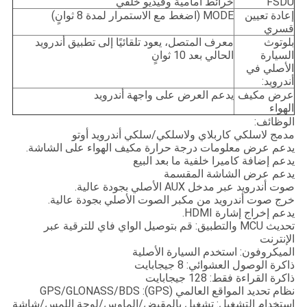
FSDU
خرائط أمامية وفيديو خلفي
إعادة تعيين
MODE (اضغط مع الاستمرار لمدة 8 ثوانٍ)
قسري
بلوتوث
معرف المتصل، يعود تلقائيًا إلى تطبيق أندرويد
السيارة
الحالي بعد 10 ثوانٍ
الأصلي في
أندرويد:
عرض مكيف
يدعم العرض على واجهة أندرويد
الهواء
الوظائف:
مدمج لاسلكي كاربلاي ولاسلكي/سلكي أندرويد أوتو
يدعم عرض معلومات درجة حرارة مكيف الهواء على الشاشة.
يدعم إضافة كاميرا خلفية ما بعد البيع
يدعم عرض الشاشة المقسمة
صوت أندرويد عبر مدخل AUX الأصلي بجودة عالية.
خرج صوت أندرويد من مكبر الصوت الأصلي بجودة عالية.
يدعم إخراج إشارة HDMI.
تحديث MCU والتطبيق: قم بتوصيل الواي فاي للترقية عبر
الإنترنت
الميكروفون: استخدم السيارة الأصلية
ذاكرة الوصول العشوائي: 8 جيجابايت
ذاكرة القراءة فقط: 128 جيجابايت
نظام تحديد المواقع العالمي (GPS): GPS/GLONASS/BDS
استخدام التشغيل: تشغيل بالمقبض/الماوس/لوحة اللمس/شاشة