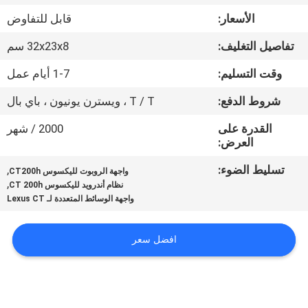
جولة
الأسعار:
قابل للتفاوض
في
تفاصيل التغليف:
32x23x8 سم
المعمل
وقت التسليم:
1-7 أيام عمل
مراقبة
شروط الدفع:
T / T ، ويسترن يونيون ، باي بال
الجودة
القدرة على
2000 / شهر
العرض:
اتصل
تسليط الضوء:
,
واجهة الروبوت لليكسوس CT200h
,
نظام أندرويد لليكسوس CT 200h
بنا
واجهة الوسائط المتعددة لـ Lexus CT
أخبار
افضل سعر
حالات