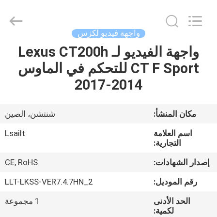
Shenzhen
Xinsongxia
Automobile
Electron
Co.,Ltd.
واجهة فيديو لكزس
All
Rights
Reserved.
واجهة الفيديو لـ Lexus CT200h
منزل،
CT F Sport للتحكم في الماوس
بيت
2014-2017
منتجات
مكان المنشأ:
شنتشن، الصين
أشرطة
اسم العلامة
Lsailt
فيديو
التجارية:
إصدار الشهادات:
CE, RoHS
معلومات
رقم الموديل:
LLT-LKSS-VER7.4.7HN_2
عنا
الحد الأدنى
1 مجموعة
لكمية: