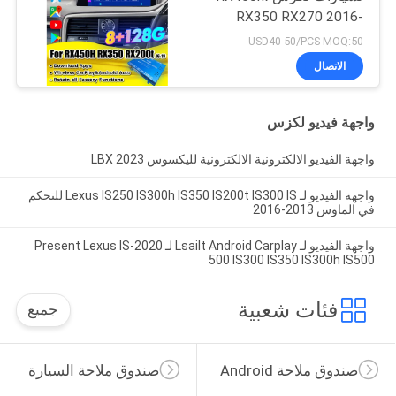
RX350 RX270 2016-
2021، دمج كاربلاي
USD40-50/PCS MOQ:50
لاسلكي، أندرويد أوتو،
الاتصال
يوتيوب، نتفليكس
واجهة فيديو لكزس
واجهة الفيديو الالكترونية الالكترونية لليكسوس LBX 2023
واجهة الفيديو لـ Lexus IS250 IS300h IS350 IS200t IS300 IS للتحكم
في الماوس 2013-2016
واجهة الفيديو لـ Lsailt Android Carplay لـ 2020-Present Lexus IS
500 IS300 IS350 IS300h IS500
فئات شعبية
جميع
صندوق ملاحة Android
صندوق ملاحة السيارة