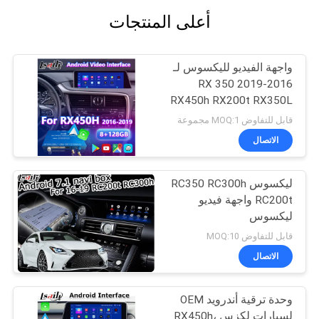
أعلى المنتجات
واجهة الفيديو لليكسوس لـ
2016-2019 RX 350
RX450h RX200t RX350L
RX450L RX300 RX350
قابل للتفاوض MOQ:1 مجموعة
الاتصال
ليكسوس RC350 RC300h
RC200t واجهة فيديو
ليكسوس
قابل للتفاوض MOQ:10
الاتصال
وحدة ترقية أندرويد OEM
لسيارات لكزس RX450h،