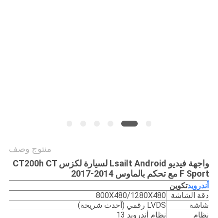
خريطة
الموقع
PRIVACY
POLICY
منتوج وصف
واجهة فيديو Lsailt Android لسيارة لكزس CT200h CT
F Sport مع تحكم بالماوس 2014-2017
أندرويد
ت
كوين
دقة الشاشة
800X480/1280X480
شاشة
LVDS رقمي (أحدث شريحة)
نظام
نظام أندرويد 13