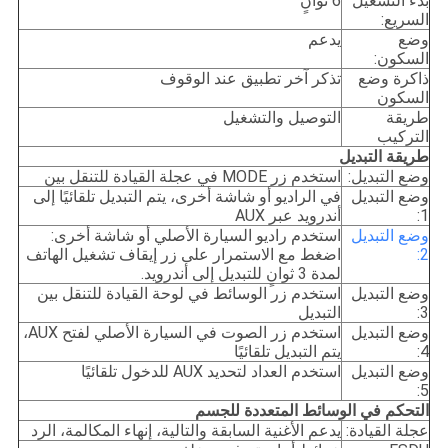
بدء التشغيل
6 ثوانٍ
السريع:
وضع
يدعم
السكون:
ذاكرة وضع
تذكر آخر تطبيق عند الوقوف
السكون
طريقة
التوصيل والتشغيل
التركيب
طريقة التبديل
وضع التبديل:
استخدم زر MODE في عجلة القيادة للتنقل بين
وضع التبديل
في الراديو أو شاشة أخرى، يتم التبديل تلقائيًا إلى
1:
أندرويد عبر AUX
وضع التبديل
استخدم راديو السيارة الأصلي أو شاشة أخرى:
2:
اضغط مع الاستمرار على زر إيقاف تشغيل الهاتف
لمدة 3 ثوانٍ للتبديل إلى أندرويد.
وضع التبديل
استخدم زر الوسائط في لوحة القيادة للتنقل بين
3:
التبديل
وضع التبديل
استخدم زر الصوت في السيارة الأصلي لفتح AUX،
4:
يتم التبديل تلقائيًا
وضع التبديل
استخدم العداد لتحديد AUX للدخول تلقائيًا
5:
التحكم في الوسائط المتعددة للجسم
عجلة القيادة:
يدعم الأغنية السابقة والتالية، إنهاء المكالمة، الرد