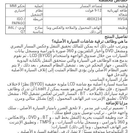
خصائص مخصصة
وظيفة
مساعد المسار
عملية
تحكم MMI
طاقة كهربائية
9-12 فولت
نظام
اختياري
شغالة
التشغيل
HVGA
480X234
خريطة
IGO /
PAPAGO
وظيفة
الهاتف المحمول والملاحة والعكس وما
نماذج
أودي- A6L /
إلى ذلك.
مناسبة
Q7
تفاصيل المنتج
ما هي وظائف ترقية شاشات السيارة الأصلية؟
ويترتب على ذلك أنه يمكن للمالك تحقيق التنقل وعكس المسار البصري
ومشغل DVD وأخبار التلفزيون و 360 صورة بانورامية ومسجل بيانات
السيارات من خلال صندوق الواجهة واستخدام LCD (BYOD) ، ثم نقوم
بدمج هذه الوظائف في السيارة والتي ستحقق التنقل بالكتابة اليدوية
باللمس ، جهاز التحكم عن بعد ، تشغيل النظام المصغر ، بعد ذلك ، لا يتم
تغيير النظام الأصلي ولن يؤدي النظام المثبت إلى إتلاف السيارة الأصلية
والتدخل فيها.
طراز السيارة المناسب
مناسبة لسيارة أصلية مع شاشة LCD ملونة حقيقية (BYOD).نظرًا لاختلاف
النموذج ، فإن نظام الترقية ليس هو نفسه.يمكن لـ Lsailt أن تدرك وظائف
ترقية سياراتك (الملاحة ، BT ، المسار المرئي لعكس تشغيل HD ، مشغل
DVD ، تطبيق الإنترنت عبر الهاتف المحمول ، إلخ) بشكل مثالي ومرن.
مزايا للإضافة
1. تصميم تركيب غير مدمر ، لا تلحق الضرر بامتياز السيارة الأصلي ، سلك
واجهة خاص ، تركيب توصيل بدون قطع سلك ؛
2. حدد وظيفة التثبيت بحرية (التنقل بخط اليد ، و BT ، و DVD ، والانعكاس ،
و 360 بانورامي ، ومسجل بيانات السيارات ، و TMPS ، وتطبيق الإنترنت
عبر الهاتف المحمول ، وما إلى ذلك). السيارات؛
3. التكنولوجيا موثوقة نسبيًا ؛ لا تشارك في اتفاقية السيارة الأصلية. ،