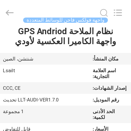
Shenzhen
Xinsongxia
Automobile
Electron
Co.,Ltd.
واجهة فولكس فاجن للوسائط المتعددة
All
Rights
Reserved.
نظام الملاحة GPS Andriod
منزل،
واجهة الكاميرا العكسية لأودي
بيت
منتجات
مكان المنشأ:
شنتشن، الصين
اسم العلامة
Lsailt
أشرطة
التجارية:
فيديو
إصدار الشهادات:
CCC, CE
رقم الموديل:
LLT-AUDI-VER1.7.0 تحديث
معلومات
الحد الأدنى
1 مجموعة
عنا
لكمية:
الأسعار:
قابل للتفاوض