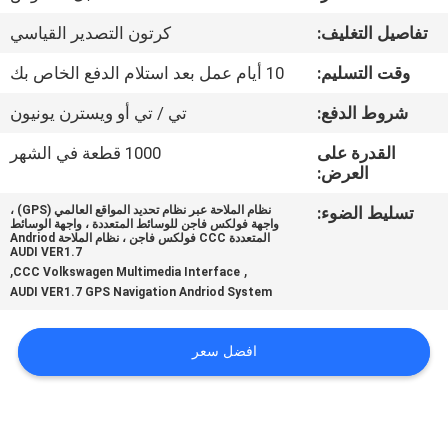
جولة
تفاصيل التغليف:
كرتون التصدير القياسي
في
وقت التسليم:
10 أيام عمل بعد استلام الدفع الخاص بك
المعمل
شروط الدفع:
تي / تي أو ويسترن يونيون
مراقبة
القدرة على
1000 قطعة في الشهر
العرض:
الجودة
تسليط الضوء:
نظام الملاحة عبر نظام تحديد المواقع العالمي (GPS) ،
واجهة فولكس فاجن للوسائط المتعددة ، واجهة الوسائط
اتصل
المتعددة CCC فولكس فاجن ، نظام الملاحة Andriod
AUDI VER1.7
,
,
بنا
CCC Volkswagen Multimedia Interface
AUDI VER1.7 GPS Navigation Andriod System
أخبار
افضل سعر
حالات