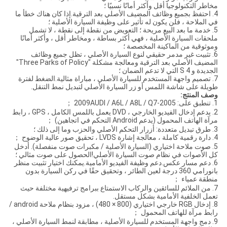
مخاطر التكنولوجيا أقل وأكثر أمانًا نسبيًا ؛
4. احتفظ بجميع وظائف المضيف الأصلي بعد الترقية.إذا كان هناك خطأ ما
في الملاحة ، فلن يكون له تأثير على وظيفة السيارة الأصلية ؛
5. خدمة ما بعد البيع مريحة ؛ التعويض من نقطة إلى نقطة ، لا تشمل
ملحقات السيارة الأصلية ، فهي أكثر بساطة ، ومخاطر أقل ، وأكثر أمانًا
وموثوقية من الماكينة المخصصة ؛
6. تثبيت غير مدمر حقيقي لنوع السيارة الأصلي ، تظل جميع وظائف
المضيف الأصلي بعد الترقية ومعالجة مشكلة "Three Parks of Policy"
الجديدة و 4 S التي لا تدعم الضمان ؛
7. تصميم واجهة المستخدم للسيارة الأصلي ، مباراة مثالية.الضغط لفترة
طويلة على شاشة اللمس أو زر السيارة الأصلي لتبديل نمط التنقل.
وصف المنتج:
1. تنطبق على: 2005-2009AUDI / A6L / A8L / Q7 ；
2. يدعم إدخال الفيديو الخارجي ، DVD يعمل باللمس الكامل ، GPS ، رابط
مرآة الهاتف المحمول (يدعم Android التحكم في اتجاهين) ；
3. طرق تبديل متعددة: أزرار التحكم الأصلي والحزب وما إلى ذلك ؛
4. دارة رقمية كاملة ، معالجة إشارة LVDS ، تحقيق صور عالية الوضوح ；
5. صوت ملاحة اختياري (السيارة الأصلية / مكبرات صوت منفصلة). أدخل
كل الأصوات في نظام صوت السيارة الأصلي!الحصول على صوت مثالي ؛
6. دعم مسار عكس.دعم وظيفة الفيديو الأمامية.يمكنك اختيار تثبيت منظر
بانورامي 360 درجة لعين الطائر ، وتحقيق حقًا في ركن السيارة بدون
منطقة عمياء ；
7. من الملائم للسائقين والركاب الاستمتاع ببرامج ترفيهية مختلفة حيث
تعمل الخلفية الأمامية بشكل مستقل.
8. إدخال RGB خارجي اختياري (800 × 480) ، مزود بنظام ملاحة android /
رابط مرآة للهاتف المحمول ；
9. دمج واجهة المستخدم للسيارة الأصلية ، مطابقة لنمط السيارة الأصلي ،