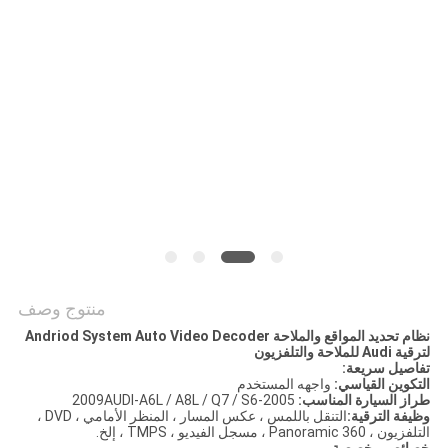
خريطة
الموقع
PRIVACY
POLICY
منتوج وصف
نظام تحديد المواقع والملاحة Andriod System Auto Video Decoder
لترقية Audi للملاحة والتلفزيون
تفاصيل سريعة:
التكوين القياسي:
واجهه المستخدم
طراز السيارة المناسب:
2005-2009AUDI-A6L / A8L / Q7 / S6
وظيفة الترقية:
التنقل باللمس ، عكس المسار ، المنظر الأمامي ، DVD ،
التلفزيون ، 360 Panoramic ، مسجل الفيديو ، TMPS ، إلخ.