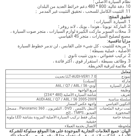
نظام السيارة الأصلي ؛
10. دقة عالية: 800 * 480.دعم خرائط العديد من البلدان
11. التثبيت الكامل للسحب ، تحقيق التثبيت غير المدمر ；
تطبيق المنتج:
1. السيارة: السيارات ؛
2. الماركة: تويوتا ، هوندا ، بويك ، لاند روفر ؛
3. محلات السوبر ماركت الكبيرة لوازم السيارات ، متجر صوت السيارة ،
مصنع لتصليح السيارات ، متجر 4S القياسي.
مزايا تنافسية:
1. مريحة للتثبيت ، كل شيء على القابس ، لن تدمر خطوط السيارة
الأصلية ، عملية بسيطة ؛
2. تركيب عشوائي ، بدون تثبيت ثانوي ；
3. وظائف بسيطة ، استقرار قوي ، أكثر فائدة ،
4. ملائمة لترقية الخريطة.
معامل
نموذج
LLT-AUDI-VER1.7.0 تحديث
ماركة
(لسيلت)
طراز السيارة
أودي- A6L / Q7 / A8L / S6
وظيفة
مربع الواجهة
تعريف
شاشة السيارة الأصلية (480 * 234)
سلسلة مناسبة
2005-2009 AUDI-A6L / Q7 / A8L / S6
التكوين القياسي
واجهة عكس المسار.
تمت ترقية الملحقات
التنقل باللمس ، DVD ، التلفزيون ، 360 Panoramic ، مسجل
المحجوزة
الفيديو ، TMPS ، إلخ.
نسخة خاصة
يمكن فقط تركيب السيارة الأصلية المزودة بشاشة LED ملونة
حقيقية.
ملحوظة
الاتصال بخدمة العملاء
البيان: جميع العلامات التجارية الموجودة على هذا الموقع مملوكة للشركة
الأصلية ، إذا كنت لا ترغب في استخدام هذا الموقع ، فيرجى ملاحظة ذلك