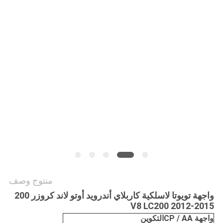
خريطة
الموقع
PRIVACY
POLICY
منتوج وصف
واجهة تويوتا لاسلكية كاربلاي أندرويد أوتو لاند كروزر 200
V8 LC200 2012-2015
واجهة CP / AA
التكوين