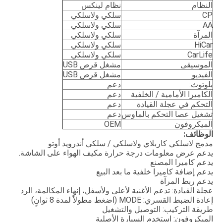
النظام
نظام لينكس
CP
سلكي ولاسلكي
AA
سلكي ولاسلكي
المرآة
سلكي ولاسلكي
HiCar
سلكي ولاسلكي
CarLife
سلكي ولاسلكي
الموسيقى
مشغل قرص USB
الفيديو
مشغل قرص USB
بلوتوث:
دعم
الكاميرا الأمامية / الخلفية
دعم
التحكم في عجلة القيادة
دعم
تشغيل عصا التحكم بالماوس
دعم
الميكروفون
OEM
الوظائف:
مدمج لاسلكي كاربلاي ولاسلكي / سلكي أندرويد أوتو
يدعم عرض معلومات درجة حرارة مكيف الهواء على الشاشة.
يدعم كاميرا المصنع
يدعم إضافة كاميرا خلفية ما بعد البيع
يدعم ربط المرآة
عجلة القيادة: تدعم الأغنية لأعلى ولأسفل، إنهاء المكالمة، الرد
إعادة الضبط القسري: MODE (اضغط مطولاً لمدة 8 ثوانٍ)
طريقة التركيب: التوصيل والتشغيل
الميكروفون: استخدم السيارة الأصلية