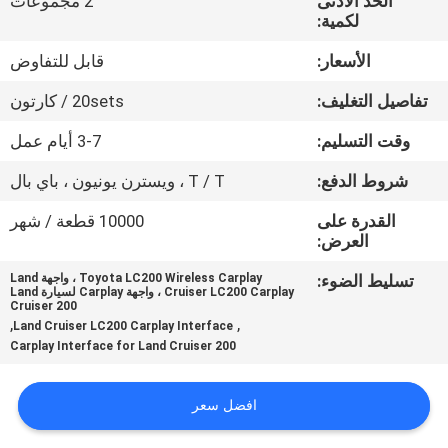
الحد الأدنى
2 مجموعات
جولة
لكمية:
في
الأسعار:
قابل للتفاوض
المعمل
تفاصيل التغليف:
20sets / كارتون
مراقبة
وقت التسليم:
3-7 أيام عمل
الجودة
شروط الدفع:
T / T ، ويسترن يونيون ، باي بال
القدرة على
10000 قطعة / شهر
اتصل
العرض:
بنا
تسليط الضوء:
Toyota LC200 Wireless Carplay ، واجهة Land
Cruiser LC200 Carplay ، واجهة Carplay لسيارة Land
Cruiser 200
,
,
Land Cruiser LC200 Carplay Interface
أخبار
Carplay Interface for Land Cruiser 200
حالات
افضل سعر