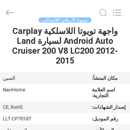
Shenzhen
Xinsongxia
Automobile
Electron
Co.,Ltd.
تويوتا كاربلاي اللاسلكي
All
Rights
Reserved.
واجهة تويوتا اللاسلكية Carplay
منزل،
Android Auto لسيارة Land
بيت
Cruiser 200 V8 LC200 2012-
منتجات
2015
أشرطة
مكان المنشأ:
الصين
فيديو
اسم العلامة
NaviHome
التجارية:
معلومات
إصدار الشهادات:
CE, RoHS
عنا
رقم الموديل:
LLT-CP7018T