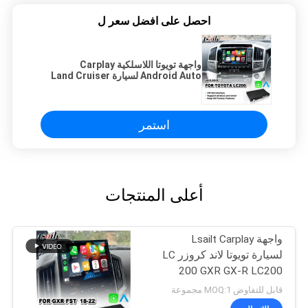
احصل على افضل سعر ل
واجهة تويوتا اللاسلكية Carplay
Android Auto لسيارة Land Cruiser
200 V8 LC200 2012-2015
استمر
أعلى المنتجات
واجهة Lsailt Carplay
لسيارة تويوتا لاند كروزر LC
200 GXR GX-R LC200
FST موديل 2018-2022
قابل للتفاوض MOQ:1 مجموعة