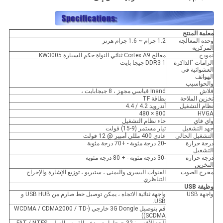
معلمة المنتج
وحدة المعالجة
1.2 جرام ~ 1.6 جرام هرتز
المركزية
نموذج
معالج Cortex A9 ثنائي النواة.حكم السيارة KW3005
الرامات "الذاكرة
DDR3 1 جيجا بايت
العشوائية في
الهواتف
والحواسيب
فلاش
Inand قياسي مجهز ، 8 جيجابايت ،
تخزين الملاحة
بطاقة TF
نظام التشغيل
أندرويد 4.2 / 4.4
800 × 480
HVGA
واي فاي
جاء نظام التشغيل
جهد التشغيل
تيار مستمر (9-15) فولت
التشغيل الحالي
عادي 400 مللي أمبير @ 12 فولت
درجة حرارة
-20 درجة مئوية - +70 درجة مئوية
التشغيل
درجة حرارة
-30 درجة مئوية - + 80 درجة مئوية
التخزين
مخرج الصوت
القنوات اليسرى واليمنى ، ستيريو ، توزيع الإشارة والإخراج
التناظري
وظيفة USB
واجهة USB
واجهة ثنائية الاتجاه ، يمكن توصيل خط صارم من USB HUB و
USB.
قم بتوصيل 3G Dongle خارجي (WCDMA / CDMA2000 / TD-
SCDMA))