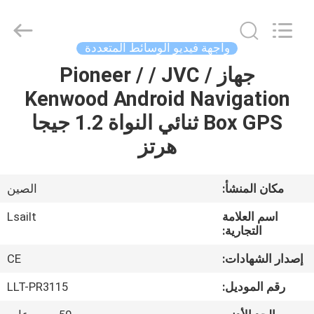
Shenzhen
Xinsongxia
Automobile
Electron
Co.,Ltd.
واجهة فيديو الوسائط المتعددة
All
Rights
Reserved.
جهاز Pioneer / / JVC /
منزل،
Kenwood Android Navigation
بيت
Box GPS ثنائي النواة 1.2 جيجا
منتجات
هرتز
أشرطة
مكان المنشأ:
الصين
فيديو
اسم العلامة
Lsailt
التجارية:
معلومات
إصدار الشهادات:
CE
عنا
رقم الموديل:
LLT-PR3115