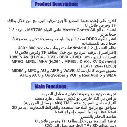
قادرة على إعادة ضبط المصنع للأجهزة
ترقية البرنامج من خلال بطاقة
TF وقرص فلاش U
اعتماد معالج Master Cortex A9 ثنائي النواة MST786 ، بتردد 1.2
جيجا هرتز
انشر ذاكرة DDR3 سعة 1 جيجا بايت ، ومساحة تخزين مدمجة 8
جيجا بايت للمستندات
نظام التشغيل Android 4.2.2 ، تعريفات متعددة: 800 * 480
(افتراضي) ،
ترقية البرنامج من خلال بطاقة TF وقرص فلاش U
تنسيقات فيديو 1080P- AVI (H.264 ، DIVX ، DIVX ، XVID ، rm ،
rmvb) ؛MKV (H.264 ، MPEG ، DIVX ، XVID) ؛MPEG، MPG،
FLV (H.264، H.263)
تنسيق صوت كامل تمامًا- WAVE و AIFF و AU و MP3 و MIDIM
WMA و RealAudio و VQF و OggVorbis و ACC و APE
تجربة صوتية مع وظيفة اختيارية معادل الصوت
يو اس بي 2.0 خارجي يو فلاش ديسك ، هارد ديسك
الترفيه داخل السيارة ،
دعم TMC (قناة الرسائل المرورية)
متوافق مع برامج الملاحة المتعددة والخرائط المتعاونة ، يدعم 3D
Live Navi وخلط الصوت إخراج Navi
شاشة التحكم باللمس
ترقية البرنامج من خلال بطاقة TF وقرص فلاش U
دعم بطاقة TF / SD الخارجية تصل إلى 32G