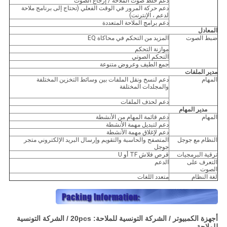
دعم خلط صوت الملاحة / إرجاع الصوت
دعم حركة المرور في الوقت الفعلي (تحتاج إلى برنامج ملاحة
لدعم ، الإنترنت)
دعم برامج الملاحة المتعددة
المعادل
ضبط الصوت
المزيد من التحكم في محاكاة EQ
موازنة التحكم
التحكم الصوتي
جمع الطيف وعروض متنوعة
مدير الملفات
المهام
دعم لنسخ ونقل الملفات بين وسائط التخزين المختلفة
والمجلدات المختلفة
دعم لحذف الملفات
مدير المهام
المهام
دعم قائمة المهام من الأنشطة
دعم لتبديل مهمة الأنشطة
دعم لإغلاق مهمة الأنشطة
النظام مع جوجل
المتصفح والحاسبة والتقويم وإرسال البريد الإلكتروني متجر
جوجل
ترقية البرمجيات
قرص فلاش TF أو U
التعرف على
الدعم
الصوت
لغة النظام
متعدد اللغات
أجهزة الكمبيوتر / الشركة التونسية للملاحة: 20pcs / الشركة التونسية
للملاحة