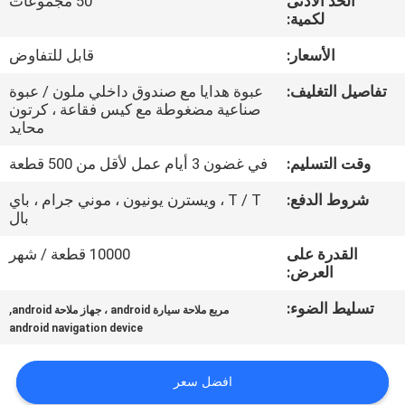
الحد الأدنى
50 مجموعات
جولة
لكمية:
في
الأسعار:
قابل للتفاوض
المعمل
تفاصيل التغليف:
عبوة هدايا مع صندوق داخلي ملون / عبوة
صناعية مضغوطة مع كيس فقاعة ، كرتون
مراقبة
محايد
الجودة
وقت التسليم:
في غضون 3 أيام عمل لأقل من 500 قطعة
شروط الدفع:
T / T ، ويسترن يونيون ، موني جرام ، باي
اتصل
بال
بنا
القدرة على
10000 قطعة / شهر
العرض:
أخبار
تسليط الضوء:
,
مربع ملاحة سيارة android ، جهاز ملاحة android
android navigation device
حالات
افضل سعر