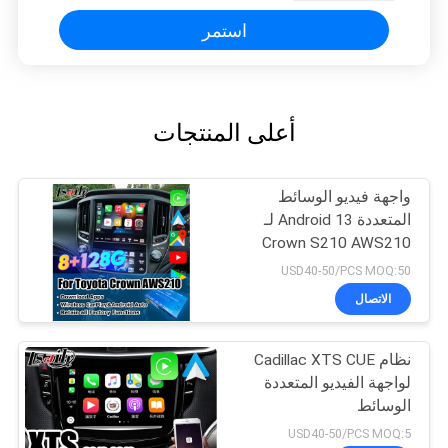
استمر
أعلى المنتجات
واجهة فيديو الوسائط
المتعددة Android 13 لـ
Crown S210 AWS210
GRS210 GWS214
USD40-50/PCS MOQ:50
GWS215 Majesta Athlete
الاتصال
Royal Saloon OEM ترقية
الشاشة مع CarPlay
اللاسلكي
نظام Cadillac XTS CUE
لواجهة الفيديو المتعددة
الوسائط
USD40-50/PCS MOQ:5