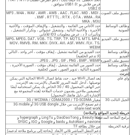
الحد الأقصى: 32 جيجا بايت ، دعم القرص الصلب FAT / NTFS ،
قرص فلاش يو ؛USB1.0 متوافق ،
USB2.0
تنسيق ملف الصوت
MP3 ، M4A ، WAV ، AMR ، AWB ، AAC ، FLAC ، MID ، MIDI ،
XMF ، RTTTL ، RTX ، OTA ، WMA ، RA ،
MKA ، M3U
وظائف الوسائط
حدد الأغاني من القائمة ، والتشغيل ، والإيقاف المؤقت ، والأغنية
الصوتية
الأخيرة ، والأغنية التالية ، وتشغيل عشوائي ، وتكرار التشغيل ،
وتأثيرات 3 د ، عرض معلومات ID3 للأغاني
تنسيق ملف الفيديو
MPG، MPEG، DAT، VOB، TS، TRP، TP، M2TS، MTS، MP4،
MOV، RMVB، RM، MKV، DIVX، AVI، ASF، WMV، FLV، TS،
WEBM.
وظائف وسائط
حدد الفيديو من القائمة.تشغيل ، إيقاف مؤقت ، آخر واحد ، التالي
الفيديو
(لا تدعم الخلفية)
تنسيق ملف الصورة
JPEG ، JPG ، GIF ، PNG ، BMP ، WBMP
وظائف وسائط
حدد الصور من القائمة.تشغيل ، إيقاف مؤقت ، الصورة الأخيرة ،
الصور
الصورة التالية ، تدوير الصور ، تعيين كخلفية.
إنترنت
واي فاي
بعد اتصال Wi-Fi جيد ، حدد نقاط اتصال Wi-Fi الحالية التي يمكن
توصيلها ، أدخل كلمة المرور للاتصال بالإنترنت بعد الإنترنت
عبر الهاتف المحمول 3G / 4G الخاص بك يمكن استخدامه أيضًا
كمضيفين ملاحين يقدمون خدمات الملاحة (هذه المجموعة مع
الإشارة إلى دليل هاتفك المحمول)
الجيل الثالث 3G
معيار 3G / WCDMA / CDMA2000 / TD-SCDMA
دعم تصفح الإنترنت من خلال 3G USB dongle أو 3G mobile
share next work
خريطة
(تحديد المواقع والملاحة)
برامج الملاحة المدعومة
Beauty line و DaoDaoTong و LingTu و hypergraph و
navione و AutoNavi و baidu و Google و IGO و SYGIC
ترقية الخريطة
من خلال بطاقة TF
دعم التنقل المباشر ثلاثي الأبعاد. (بحاجة إلى برنامج ملاحة لدعمه)