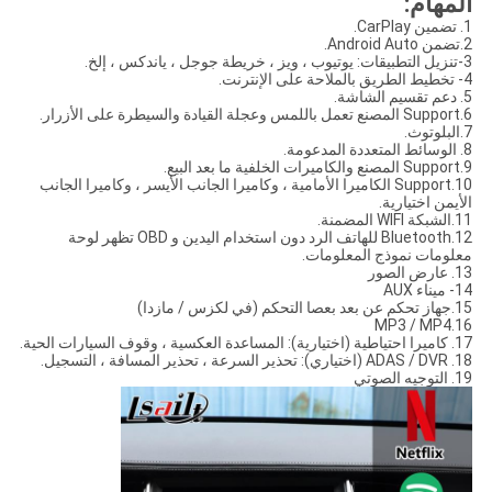
المهام:
1. تضمين CarPlay.
2.تضمن Android Auto.
3-تنزيل التطبيقات: يوتيوب ، ويز ، خريطة جوجل ، ياندكس ، إلخ.
4- تخطيط الطريق بالملاحة على الإنترنت.
5. دعم تقسيم الشاشة.
6.Support المصنع تعمل باللمس وعجلة القيادة والسيطرة على الأزرار.
7.البلوتوث.
8. الوسائط المتعددة المدعومة.
9.Support المصنع والكاميرات الخلفية ما بعد البيع.
10.Support الكاميرا الأمامية ، وكاميرا الجانب الأيسر ، وكاميرا الجانب
الأيمن اختيارية.
11.الشبكة WIFI المضمنة.
12.Bluetooth للهاتف الرد دون استخدام اليدين و OBD تظهر لوحة
معلومات نموذج المعلومات.
13. عارض الصور
14- ميناء AUX
15.جهاز تحكم عن بعد بعصا التحكم (في لكزس / مازدا)
16.MP3 / MP4
17. كاميرا احتياطية (اختيارية): المساعدة العكسية ، وقوف السيارات الحية.
18. ADAS / DVR (اختياري): تحذير السرعة ، تحذير المسافة ، التسجيل.
19. التوجيه الصوتي