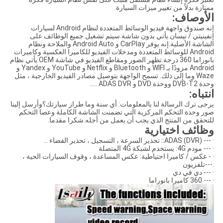
ممتازة بدلاً من تغيير ميزات السيارة.
الأوصاف:
إنه صندوق واجهة فيديو الوسائط المتعددة لنظام Android لسيارات
إنفينيتي / نيسان.يأتي بدون شاشة.سيتم تشغيل جميع الوظائف على
الشاشة الأصلية.إنه يوفر CarPlay و Android Auto والملاحة ونظام
Android للوسائط المتعددة ومدخلات الفيديو للكاميرا العكسية وكاميرات
بانوراما 360 درجة.تظهر الصور ومقاطع الفيديو في شاشة OEM.يأتي نظام
Android مزودًا بـ WIFI و Bluetooth و Netflix و YouTube و Yandex و
Waze وما إلى ذلك. تسمح الواجهة بتوصيل مصادر الفيديو الخارجية ، مثل
وحدة DVB-T2 ووحدة DVD و ADAS DVR .....
انتباه:
يرجى ترك الرسالة لنا بالمعلومات: أي سنة وما طراز سيارتك؟وأرسل إلينا
صور وحدة التحكم المركزية التي تضمنت الشاشة الكاملة وعصا التحكم
للتحقق من المنتج الذي يجب أن يعمل من أجله.شكرا مقدما.
وظائف اختيارية
· --- ADAS (DVR):: تحذير السرعة ، التسجيل ، تحذير الفضاء ...
· --- مودم 4G: يستخدم لشبكة 4G المتصلة
· - عكس / كاميرا احتياطية: عكس المساعدة ، وقوف السيارات الحية ،
.---تلفزيون
· --- دي في دي
· --- 360 كاميرا بانوراما