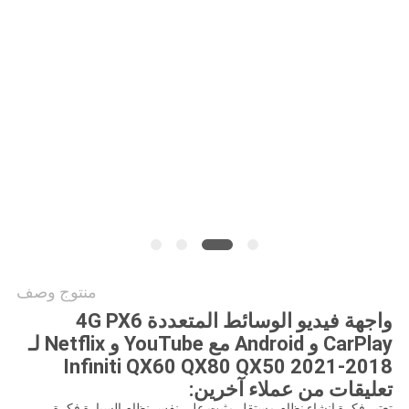
خريطة
الموقع
PRIVACY
POLICY
منتوج وصف
واجهة فيديو الوسائط المتعددة 4G PX6
CarPlay و Android مع YouTube و Netflix لـ
2018-2021 Infiniti QX60 QX80 QX50
تعليقات من عملاء آخرين:
تعتبر فكرة إنشاء نظام مستقل مثبت على نفس نظام السيارة فكرة