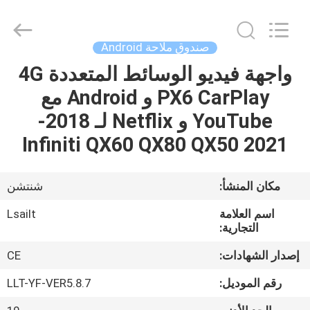
Shenzhen
Xinsongxia
Automobile
Electron
Co.,Ltd.
صندوق ملاحة Android
All
Rights
Reserved.
واجهة فيديو الوسائط المتعددة 4G
منزل،
PX6 CarPlay و Android مع
بيت
YouTube و Netflix لـ 2018-
منتجات
2021 Infiniti QX60 QX80 QX50
أشرطة
مكان المنشأ:
شنتشن
فيديو
اسم العلامة
Lsailt
التجارية:
معلومات
إصدار الشهادات:
CE
عنا
رقم الموديل:
LLT-YF-VER5.8.7