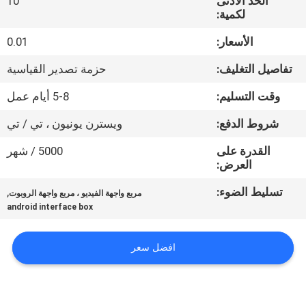
الحد الأدنى
10
جولة
لكمية:
في
الأسعار:
0.01
المعمل
تفاصيل التغليف:
حزمة تصدير القياسية
مراقبة
وقت التسليم:
5-8 أيام عمل
الجودة
شروط الدفع:
ويسترن يونيون ، تي / تي
القدرة على
5000 / شهر
اتصل
العرض:
بنا
تسليط الضوء:
,
مربع واجهة الفيديو ، مربع واجهة الروبوت
android interface box
أخبار
افضل سعر
حالات