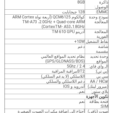
ذاكرة
8GB
الوصول:
EMMC:
128 جيجابايت
نموذج وحدة
كوالكوم QCM6125 (أربعة نواة ARM Cortex
المعالجة
TM-A73 ،2.0GHz + Quad-core ARM
CortexTM- A53،1.8GHz)
المعالجة
أدرينو TM 610 GPU
الفورية
نقاط التشغيل
10W+
شاشة
دعم
مقسمة
وحدة تحديد
نظام تحديد المواقع العالمي
المواقع
(GPS/GLONASS/BDS)
الـ واي فاي:
2.4 / 5Ghz
(بي تي):
BT2مراقبة المراقبة
سي بي
اللاسلكي (لا يدعم السلكي)
AA / HiCar
دعم اللاسلكي والسلكي
(ميرور لينك)
أندرويد و IOS
بلاي ستور:
نعم..
تكوين الأجهزة
فتحة بطاقة
نعم
SIM:
صوت (نافي)
أحتاج إلى إضافة مكبرات الصوت الصغيرة