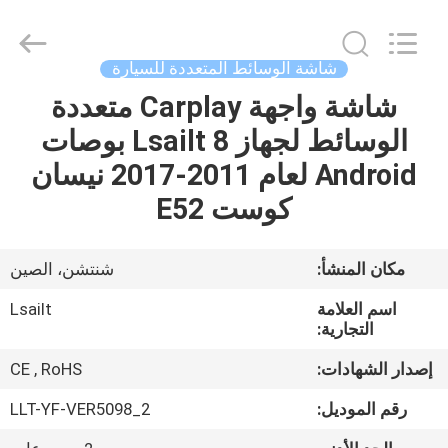
Shenzhen
Xinsongxia
Automobile
Electron
Co.,Ltd.
شاشة الوسائط المتعددة للسيارة
All
Rights
Reserved.
شاشة واجهة Carplay متعددة
منزل،
الوسائط لجهاز Lsailt 8 بوصات
بيت
Android لعام 2011-2017 نيسان
منتجات
كوست E52
أشرطة
مكان المنشأ:
شنتشن، الصين
فيديو
اسم العلامة
Lsailt
التجارية:
معلومات
إصدار الشهادات:
CE , RoHS
عنا
رقم الموديل:
LLT-YF-VER5098_2