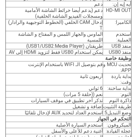
أيه إيه إن:
دعم
HD-MI OUT
دعم (يدعم أيضا خرائط الشاشة الأمامية
ومسجلات الفيديو الشاشة الخلفية)
الكاميرا:
إدخال CAM الخلفي (الخطوط التوجيهية والرادار)
T
استخدم
الماوس والجهاز اللمس و المفتاح و الشاشة
العملية:
اللمسية
منفذ USB
طريقتان (USB1/USB2:Media Player)
منفذ USB0
يمكن استخدام USB0 فقط لتزويد HDMI إلى AV
وظيفة خاصة
تحديث MCU و
قم بتوصيل الـ WIFI باستخدام الإنترنت
APP:
بداية باردة
أربعون ثانية
وقت:
بداية ساخنة:
6 ثواني
النوم:
نعم ((حلقة 5 مرات)
ذاكرة النوم
تذكر آخر تطبيق في موقف السيارات
طريقة التثبيت
إضافة و تشغيل
وضع التبديل5:
استخدم العداد لتحديد AUX لإدخال تلقائيًا
التحكم في الجهاز
الميكروفون:
استخدم السيارة الأصلية
عجلة القيادة:
أغنية دعم للأعلى والأسفل