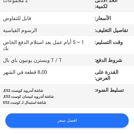
الحد الأدنى
2 مجموعات
جولة
لكمية:
في
الأسعار:
قابل للتفاوض
المعمل
تفاصيل التغليف:
الرسوم القياسية
مراقبة
وقت التسليم:
1 ~ 5 أيام عمل بعد استلام الدفع الخاص
بك
الجودة
شروط الدفع:
T / T ويسترن يونيون باي بال
اتصل
القدرة على
8،00 قطعة في الشهر
العرض:
بنا
تسليط الضوء:
,
شاشة أندرويد كويست E52
,
شاشة أندرويد لنيسان كوست E52
أخبار
شاشة استبدال لـ كوست E52
حالات
افضل سعر