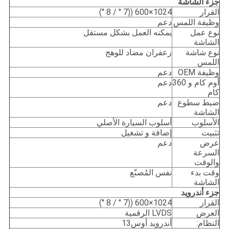
جزء الشاشة
القرار
1024×600 ((7 ′′ / 8 ′′)
وظيفة اللمس
دعم
نوع عمل
يمكنه العمل بشكل مستقل
الشاشة
نوع شاشة
زعفران مضاد للوهج
اللمس
وظيفة OEM
دعم
أوم كام و 360
دعم
كام
ضبط سطوع
دعم
الشاشة
الأسلوب
أسلوب السيارة الأصلي
تثبيت
إضافة و تشغيل
عرض
دعم
السرعة
والوقت
وقت بدء
نفس المُصنّع
الشاشة
جزء أندرويد
القرار
1024×600 ((7 ′′ / 8 ′′)
العرض
LVDS الرقمية
النظام:
أندرويد أوس13