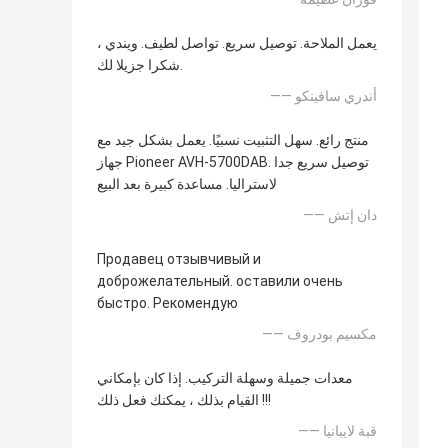
يعمل الملاحة. توصيل سريع. تواصل لطيف. ويندي ،
شكرا جزيلا لك.
—— أندري سافينكو
منتج رائع. سهل التثبيت نسبيًا. يعمل بشكل جيد مع
جهاز Pioneer AVH-5700DAB. توصيل سريع جدا
لاستراليا. مساعدة كبيرة بعد البيع
—— دان إتش
Продавец отзывчивый и
доброжелательный. оставили очень
быстро. Рекомендую
—— مكسيم بودروف
معدات جميلة وسهلة التركيب. إذا كان بإمكاني
القيام بذلك ، يمكنك فعل ذلك !!!
—— قبة لايبانيا