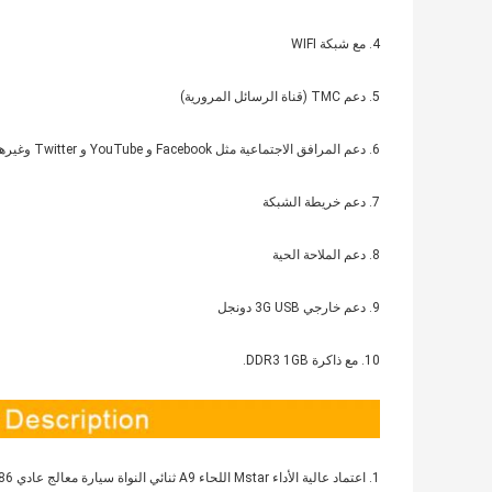
4. مع شبكة WIFI
5. دعم TMC (قناة الرسائل المرورية)
6. دعم المرافق الاجتماعية مثل Facebook و YouTube و Twitter وغيرها
7. دعم خريطة الشبكة
8. دعم الملاحة الحية
9. دعم خارجي 3G USB دونجل
10. مع ذاكرة DDR3 1GB.
1. اعتماد عالية الأداء Mstar اللحاء A9 ثنائي النواة سيارة معالج عادي MST786 ، التردد الرئيسي هو