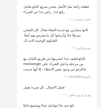
قطعة رائعة مثل الأصل. شحن سريع. البائع تعامل
رائع جدا ، راض جدا عن الشراء
—— احمد عبابنيه
كانوا ممتازين مع خدمة العملاء هناك. كان الشحن
سريعًا جدًا وأرسلوا كل ما يفترض بهم أيضًا.
الشكوى الوحيدة كانت ال
—— تيم ويليامز
البائع لطيف جدا. اشتريتها عن طريق التبادل مع
messenger من مرحلة ما قبل الشراء. على
الرغم من وجود بعض الأخطاء ، إلا أنها خدمت p
—— kunihiko تاجيما
فشل الاتصال ، كل شيء يعمل
—— يوري دروزديتكي
بائع جيد جدًا يتواصل جيدًا ويستمع دائمًا