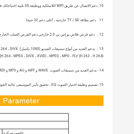
10. دعم الاتصال عن طريق WIFI اللاسلكية ووظيفة 3G.تلبية احتياجاتك في بيئة مختلفة ；
11．دعم بطاقة TF / SD خارجية ، أعلى دعم 32 جيجا
12． دعم قرص فلاش يو إس بي 2.0 خارجي.دعم القرص الصلب الخارجي.
13． يدعم العديد من أنواع تنسيقات الفيديو (1080 بكسل): AVI (H.264 ، DIVX ، DIVX ، XVID ، rm ، rmvb ، MKV (H.264 ، DIVX ،
.264 ، MPEG ، DIVX ، XVID) ، MPEG ، MPG ، FLV (H.263 ، H.264) ；
14 - يدعم العديد من تنسيقات الصوت: WAVE و AIFF و AU و MP3 و MIDI و WMA و RealAudio و VQF و OggVorbis و AAC و APE ；
15. تصميم وظيفة اختيار الصوت EQ ، تحقيق تأثير الموسيقى عالية الجودة.
حاسب مركزي