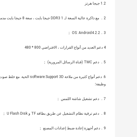
1.2 جيجا هرتز
2． مع ذاكرة عالية السعة لـ DDR3 1 جيجا بايت ، سعة 8 جيجا بايت مدمجة لتخزين ملفاتك ；
3．OS: Android4.2.2 ；
4 دعم العديد من أنواع القرارات ، الافتراضي 800 * 480
5． دعم TMC (قناة الرسائل المرورية) ；
6. دعم أنواع كثيرة من ملاحة software.Support 3D الحية. مع خلط صوت الملاحة
وظيفة؛
7． دعم تشغيل شاشة اللمس ；
8． دعم ترقية نظام التشغيل عن طريق بطاقة TF و U Flash Disk ；
9．دعم أجهزة إعادة ضبط إعدادات المصنع ；