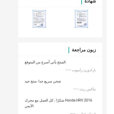
شهادة
زبون مراجعة
المنتج يأتي أسرع من المتوقع.
—— بارادورن رامبوت
شحن سريع جدا. منتج جيد
—— ماكس ريث
شكرًا ، كل العمل مع محرك Honda HRV 2016
الأيمن.
—— فوزان عظيمه