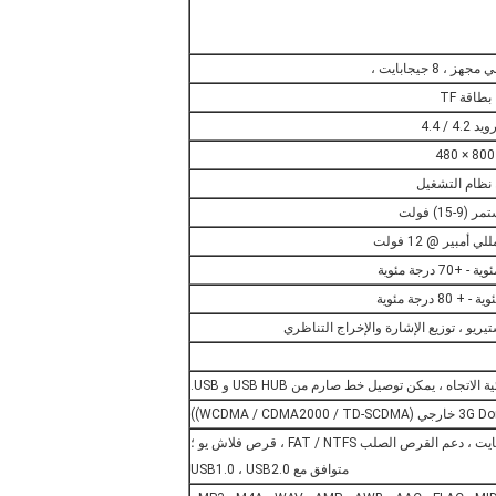
بطاقة TF
د 4.2 / 4.4
800 × 480
 نظام التشغيل
9-15) فولت
يريو ، توزيع الإشارة والإخراج التناظري
 الاتجاه ، يمكن توصيل خط صارم من USB HUB و USB.
متوافق مع USB1.0 ، USB2.0