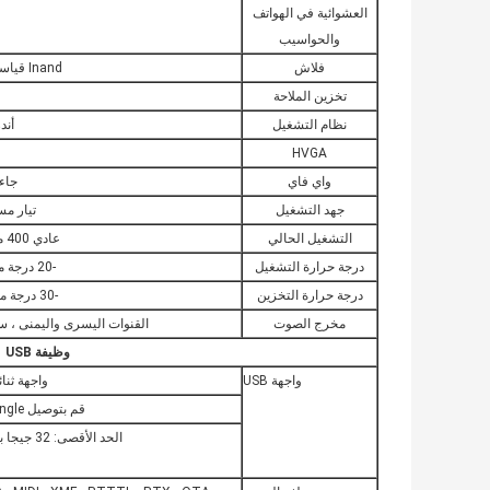
العشوائية في الهواتف
والحواسيب
فلاش
Inand قياسي مجهز ، 8 جيجابايت ،
تخزين الملاحة
نظام التشغيل
أندروي
HVGA
واي فاي
جاء
جهد التشغيل
تيار مستمر (
التشغيل الحالي
عادي 400 مللي أمبير @ 12 فولت
درجة حرارة التشغيل
-20 درجة مئوية - +70 درجة مئوية
درجة حرارة التخزين
-30 درجة مئوية - + 80 درجة مئوية
مخرج الصوت
القنوات اليسرى واليمنى ، ست
وظيفة USB
واجهة USB
واجهة ثنائية
قم بتوصيل 3G Dongle خارجي (WCDMA / CDMA2000 / TD-SCDMA))
الحد الأقصى: 32 جيجا بايت ، دعم القرص الصلب FAT / NTFS ، قرص فلاش يو ؛