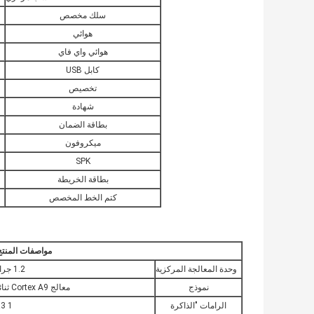
سلك مخصص
هوائي
هوائي واي فاي
كابل USB
تخصيص
شهادة
بطاقة الضمان
ميكروفون
SPK
بطاقة الخريطة
كتم الخط المخصص
مواصفات المنتج
وحدة المعالجة المركزية
1.2 جرام ~ 1.6 جرام هرتز
نموذج
معالج Cortex A9 ثنائي النواة.حكم السيارة MST786
الرامات "الذاكرة
DDR3 1 ج