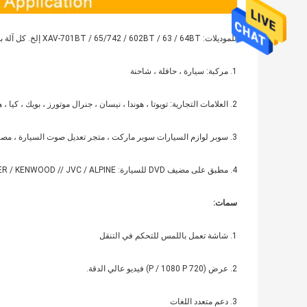
للموديلات: XAV-701BT / 65/742 / 602BT / 63 / 64BT إلخ. كل آلة بواجهة NAVI. (800X480)
1. مركبة: سيارة ، حافلة ، شاحنة
2. العلامات التجارية: تويوتا ، هوندا ، نيسان ، جنرال موتورز ، بويك ، كيا ، هيونداي وغيرها
3. سوبر لوازم السيارات سوبر ماركت ، متجر تعديل صوت السيارة ، مصنع خدمة السيارات
4. مطبق على مضيف DVD للسيارة: PIONEER / KENWOOD // JVC / ALPINE / إلخ.
سمات:
1. شاشة تعمل باللمس للتحكم في التنقل
2. عرض (720 P / 1080 P) فيديو عالي الدقة.
3. دعم متعدد اللغات