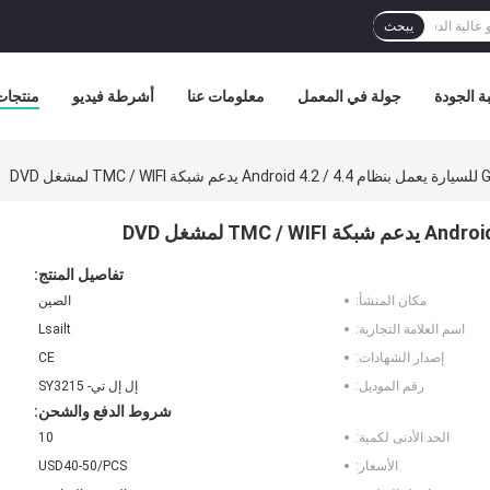
يبحث
ة الجودة
جولة في المعمل
معلومات عنا
أشرطة فيديو
منتجات
تفاصيل المنتج:
مكان المنشأ:
الصين
اسم العلامة التجارية:
Lsailt
إصدار الشهادات:
CE
رقم الموديل:
إل إل تي- SY3215
شروط الدفع والشحن:
الحد الأدنى لكمية:
10
الأسعار:
USD40-50/PCS