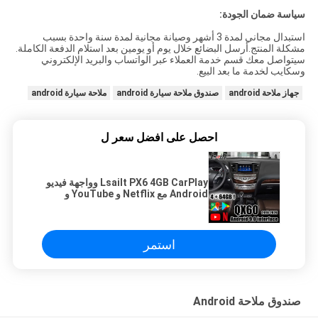
سياسة ضمان الجودة:
استبدال مجاني لمدة 3 أشهر وصيانة مجانية لمدة سنة واحدة بسبب
مشكلة المنتج.أرسل البضائع خلال يوم أو يومين بعد استلام الدفعة الكاملة.
سيتواصل معك قسم خدمة العملاء عبر الواتساب والبريد الإلكتروني
وسكايب لخدمة ما بعد البيع.
جهاز ملاحة android
صندوق ملاحة سيارة android
ملاحة سيارة android
احصل على افضل سعر ل
Lsailt PX6 4GB CarPlay وواجهة فيديو
Android مع Netflix و YouTube و
Android Auto لعام 2018 - الآن
Infiniti QX50 QX80 QX60
استمر
صندوق ملاحة Android