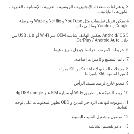
3. يدعم لغات متعددة: الإنجليزية ، الروسية ، العربية ، الإسبانية ، العبرية ،
الكورية ، اليابانية ...
4.يمكن تنزيل تطبيقات مثل YouTube و Netflix و Waze وخريطة
Google و Yandex وما إلى ذلك.
5.Android/IOS يعكس الهاتف شاشة OEM عبر Wi-Fi أو كابل USB من
خلال CarPlay / Android Auto.
6. خريطة الانترنت: خرائط جوجل ، ويز ، هيما ...
7. دعم المصنع وكاميرات إضافية.
8. مدخلات الفيديو لإضافة عكس الكاميرا ،
كاميرا امامية 360 بانوراما .....
9. فيديو خارج لرصد مسند الرأس
10. ربط الشبكة عن طريق Wi-Fi أو سيارة SIM عبر 4g USB dongle.
11. بلوتوث للهاتف الرد حر اليدين و OBD تظهر المعلومات على لوحة
القيادة.
12. توصيل وتشغيل التثبيت البسيط
13 · دعم تقسيم الشاشة