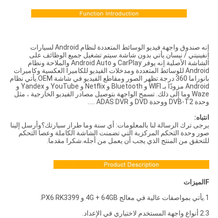
إنه صندوق واجهة فيديو الوسائط المتعددة لنظام Android لسيارات
إنفينيتي / نيسان.يأتي بدون شاشة.سيتم تشغيل جميع الوظائف على
الشاشة الأصلية.إنه يوفر CarPlay و Android Auto والملاحة ونظام
Android للوسائط المتعددة ومدخلات الفيديو للكاميرا العكسية وكاميرات
بانوراما 360 درجة.تظهر الصور ومقاطع الفيديو في شاشة OEM.يأتي نظام
Android مزودًا بـ WIFI و Bluetooth و Netflix و YouTube و Yandex و
Waze وما إلى ذلك. تسمح الواجهة بتوصيل مصادر الفيديو الخارجية ، مثل
وحدة DVB-T2 ووحدة DVD و ADAS DVR .....
انتباه:
يرجى ترك الرسالة لنا بالمعلومات: أي سنة وما طراز سيارتك؟وأرسل إلينا
صور وحدة التحكم المركزية التي تضمنت الشاشة الكاملة وعصا التحكم
للتحقق من المنتج الذي يجب أن يعمل من أجله.شكرا مقدما.
F
الميزات
1.يأتي بمواصفات عالية في معالج 4G + 64GB و PX6 RK3399.
2.3 أنواع واجهة المستخدم لاختياري في الإعداد.