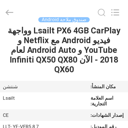
Shenzhen
Xinsongxia
Automobile
Electron
Co.,Ltd.
صندوق ملاحة Android
All
Rights
Reserved.
Lsailt PX6 4GB CarPlay وواجهة
منزل،
فيديو Android مع Netflix و
بيت
YouTube و Android Auto لعام
منتجات
2018 - الآن Infiniti QX50 QX80
QX60
أشرطة
فيديو
مكان المنشأ:
شنتشن
اسم العلامة
Lsailt
معلومات
التجارية:
عنا
إصدار الشهادات:
CE
رقم الموديل:
LLT- YF-VER5.8.7