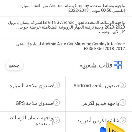
واجهة وسائط متعددة Carplay بنظام Android من Lsailt لسيارة
إنفينيتي QX50 موديل 2018-2022
واجهة الوسائط المتعددة لجهاز Lsailt 8G Android لشركة نيسان باترول
2020-2023 وحدة ترقية الجهاز الروبوتية المتكاملة خريطة جوجل،
كاربلاي، يوتيوب
Android Auto Car Mirroring Carplay Interface لسيارة إنفينيتي
2012-2018 FX35 FX50
فئات شعبية
جميع
صندوق ملاحة Android
صندوق ملاحة السيارة
واجهة فيديو لكزس
صندوق ملاحة GPS
واجهة نيسان للوسائط 
شاشة لكزس أندرويد
المتعددة