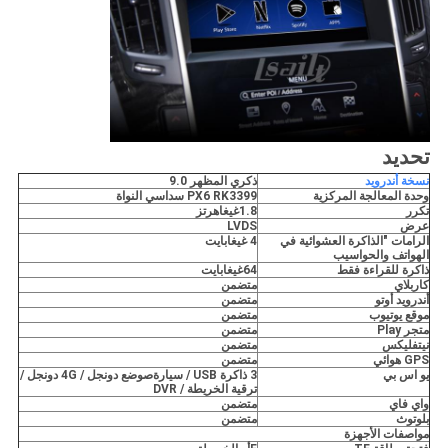
تحديد
نسخة أندرويد
ذكري المظهر
9.0
وحدة المعالجة المركزية
PX6 RK3399 سداسي النواة
تكرر
8
1.
غيغاهرتز
عرض
LVDS
الرامات "الذاكرة العشوائية في
4 غيغابايت
الهواتف والحواسيب
ذاكرة للقراءة فقط
64
غيغابايت
كاربلاي
متضمن
أندرويد أوتو
متضمن
موقع يوتيوب
متضمن
متجر Play
متضمن
نيتفليكس
متضمن
GPS
هوائي
متضمن
يو اس بي
3 ذاكرة USB / سيارة
ص
وضع دونجل / 4G دونجل /
ترقية الخريطة / DVR
واي فاي
متضمن
بلوتوث
متضمن
مواصفات الأجهزة