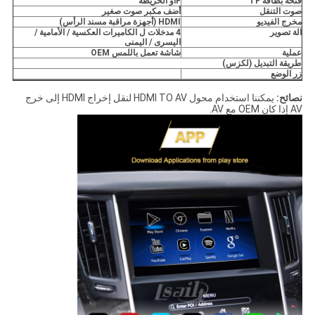
فتحة بطاقة TF
F
أو الخريطة
صوت التنقل
أضف مكبر صوت صغير
مخرج الفيديو
HDMI (أجهزة مراقبة مسند الرأس)
الة تصوير
4
مدخلات ل
الكاميرات العكسية / الأمامية /
اليسرى / اليمنى
عملية
شاشة تعمل باللمس OEM
طريقة التبديل (لكزس)
زر الوضع
نصائح:
يمكننا استخدام محول HDMI TO AV لنقل إخراج HDMI إلى خرج
AV إذا كان OEM مع AV.