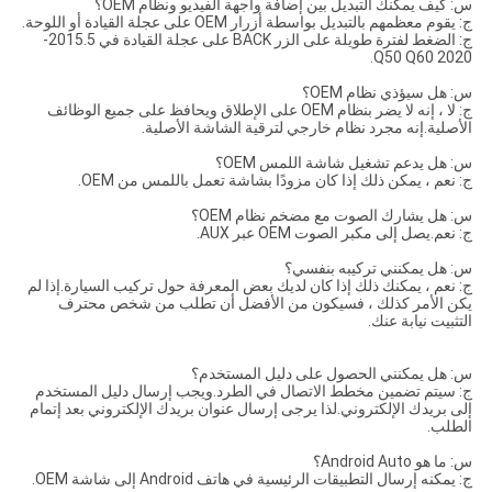
س: كيف يمكنك التبديل بين إضافة واجهة الفيديو ونظام OEM؟
ج: يقوم معظمهم بالتبديل بواسطة أزرار OEM على عجلة القيادة أو اللوحة.
ج: الضغط لفترة طويلة على الزر BACK على عجلة القيادة في 2015.5-
2020 Q50 Q60.
س: هل سيؤذي نظام OEM؟
ج: لا ، إنه لا يضر بنظام OEM على الإطلاق ويحافظ على جميع الوظائف
الأصلية.إنه مجرد نظام خارجي لترقية الشاشة الأصلية.
س: هل يدعم تشغيل شاشة اللمس OEM؟
ج: نعم ، يمكن ذلك إذا كان مزودًا بشاشة تعمل باللمس من OEM.
س: هل يشارك الصوت مع مضخم نظام OEM؟
ج: نعم.يصل إلى مكبر الصوت OEM عبر AUX.
س: هل يمكنني تركيبه بنفسي؟
ج: نعم ، يمكنك ذلك إذا كان لديك بعض المعرفة حول تركيب السيارة.إذا لم
يكن الأمر كذلك ، فسيكون من الأفضل أن تطلب من شخص محترف
التثبيت نيابة عنك.
س: هل يمكنني الحصول على دليل المستخدم؟
ج: سيتم تضمين مخطط الاتصال في الطرد.ويجب إرسال دليل المستخدم
إلى بريدك الإلكتروني.لذا يرجى إرسال عنوان بريدك الإلكتروني بعد إتمام
الطلب.
س: ما هو Android Auto؟
ج: يمكنه إرسال التطبيقات الرئيسية في هاتف Android إلى شاشة OEM.