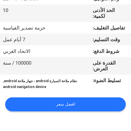
جولة
الحد الأدنى
10
في
لكمية:
المعمل
تفاصيل التغليف:
حزمة تصدير القياسية
وقت التسليم:
7 أيام عمل
مراقبة
الجودة
شروط الدفع:
الاتحاد الغربي
القدرة على
100000 / سنة
العرض:
اتصل
بنا
تسليط الضوء:
,
نظام ملاحة السيارة android ، جهاز ملاحة android
android navigation device
أخبار
افضل سعر
حالات