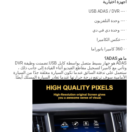
أجهزة اختيارية
· --- USB ADAS / DVR
· --- وحدة التلفزيون
· --- وحدة دي في دي
· ---عكس الكاميرا
· - 360 كاميرا بانوراما
ما هو ADAS؟
ADAS هو جهاز بسيط متصل بواسطة كابل USB.تضمنت وظيفة DVR
وتأتي مع كاميرا لتسجيل مقاطع الفيديو أثناء القيادة.إلى جانب ذلك ،
ستعمل على تدفئة السائق عندما تكون السيارة مغلقة جدًا من السيارة
الأمامية.سوف ترتفع درجة حرارتها عندما تغادر السيارة المسلك أيضًا.