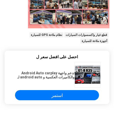
قطع غيار واكسسوارات السيارات
نظام ملاحة GPS للسيارة
أجهزة ملاحة للسيارة
احصل على افضل سعر ل
تدعم واجهة Android Auto carplay
والكاميرات العكسية و android auto لـ
2008-2010 GTR GT-R R35
استمر