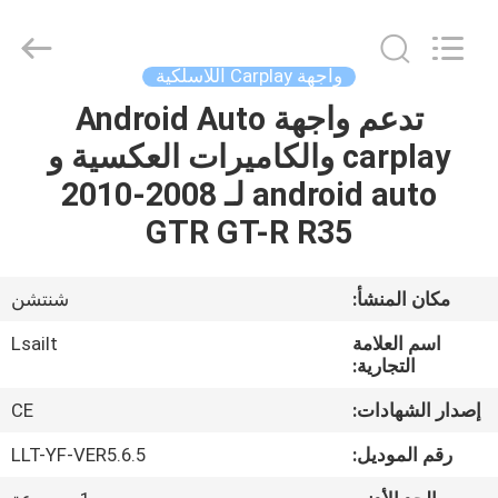
Shenzhen
Xinsongxia
Automobile
Electron
Co.,Ltd.
واجهة Carplay اللاسلكية
All
Rights
Reserved.
تدعم واجهة Android Auto
منزل،
carplay والكاميرات العكسية و
بيت
android auto لـ 2008-2010
منتجات
GTR GT-R R35
أشرطة
مكان المنشأ:
شنتشن
فيديو
اسم العلامة
Lsailt
التجارية:
معلومات
إصدار الشهادات:
CE
عنا
رقم الموديل:
LLT-YF-VER5.6.5