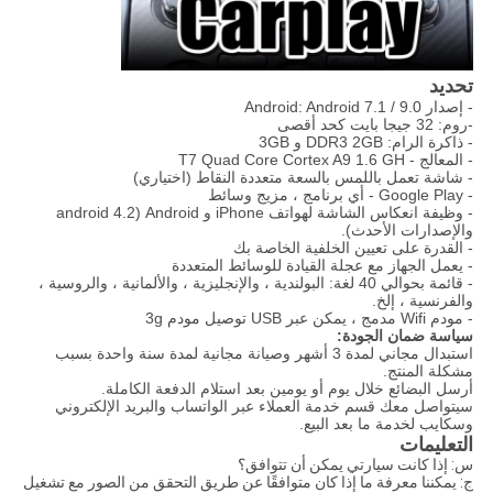
تحديد
- إصدار Android: Android 7.1 / 9.0
-روم: 32 جيجا بايت كحد أقصى
- ذاكرة الرام: DDR3 2GB و 3GB
- المعالج - T7 Quad Core Cortex A9 1.6 GH
- شاشة تعمل باللمس بالسعة متعددة النقاط (اختياري)
- Google Play - أي برنامج ، مزيج وسائط
- وظيفة انعكاس الشاشة لهواتف iPhone و Android (android 4.2
والإصدارات الأحدث).
- القدرة على تعيين الخلفية الخاصة بك
- يعمل الجهاز مع عجلة القيادة للوسائط المتعددة
- قائمة بحوالي 40 لغة: البولندية ، والإنجليزية ، والألمانية ، والروسية ،
والفرنسية ، إلخ.
- مودم Wifi مدمج ، يمكن عبر USB توصيل مودم 3g
سياسة ضمان الجودة:
استبدال مجاني لمدة 3 أشهر وصيانة مجانية لمدة سنة واحدة بسبب
مشكلة المنتج.
أرسل البضائع خلال يوم أو يومين بعد استلام الدفعة الكاملة.
سيتواصل معك قسم خدمة العملاء عبر الواتساب والبريد الإلكتروني
وسكايب لخدمة ما بعد البيع.
التعليمات
س: إذا كانت سيارتي يمكن أن تتوافق؟
ج: يمكننا معرفة ما إذا كان متوافقًا عن طريق التحقق من الصور مع تشغيل