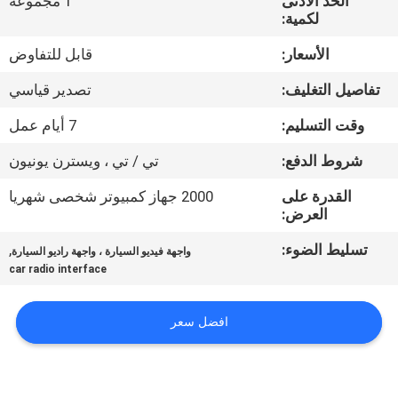
الحد الأدنى
1 مجموعة
جولة
لكمية:
في
الأسعار:
قابل للتفاوض
المعمل
تفاصيل التغليف:
تصدير قياسي
مراقبة
وقت التسليم:
7 أيام عمل
الجودة
شروط الدفع:
تي / تي ، ويسترن يونيون
القدرة على
2000 جهاز كمبيوتر شخصى شهريا
اتصل
العرض:
بنا
تسليط الضوء:
,
واجهة فيديو السيارة ، واجهة راديو السيارة
car radio interface
أخبار
افضل سعر
حالات