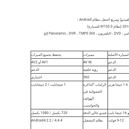
 ومربع التنقل بنظام Android ؛
سيارة الأصلية
مميزات
يحتفظ بجميع الميزات
الدعم
AV IN
AV1 أو AV2
الدعم
رؤية خلفية
الدعم
الدعم
360
اختياري
1.6 جيجا هرتز
الرامات "الذاكرة
1 جيجابايت / 2 جيجابايت
العشوائية في
الهواتف
والحواسيب
فيديو عالي الدقة
720 بكسل / 1080 بكسل
9-12 فولت
نظام التشغيل
Android4.2.2 / 4.4.4