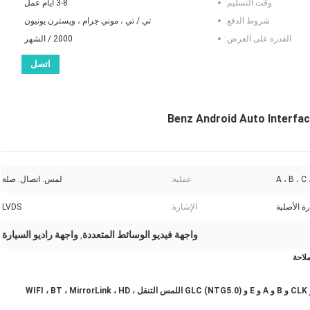
وقت التسليم:
3-8 أيام عمل
شروط الدفع:
تي / تي ، موني جرام ، ويسترن يونيون
القدرة على العرض:
2000 / الشهر
اتصل
A ، B ، C
عملية:
لمس. اتصال. صلة
ة الأصلية
الإشارة:
LVDS
واجهة فيديو الوسائط المتعددة
واجهة راديو السيارة
,
اللمس التنقل ، WIFI ، BT ،
MirrorLink ، HD