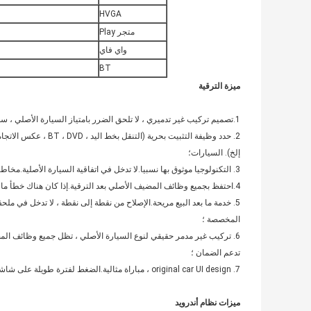
HVGA
متجر Play
واي فاي
BT
ميزة الترقية
1.تصميم تركيب غير تدميري ، لا تلحق الضرر بامتياز السيارة الأصلي ، سلك واجهة خاص ، تركيب توصيل بدون قطع الأسلاك ؛
إلخ). السيارات؛
3. التكنولوجيا موثوق بها نسبيا.لا تدخل في اتفاقية السيارة الأصلية.مخاطر التكنولوجيا أقل وأكثر أمانًا نسبيًا ؛
4.احتفظ بجميع وظائف المضيف الأصلي بعد الترقية.إذا كان هناك خطأ ما في الملاحة ، فلن يكون له تأثير على وظيفة السيارة الأصلية ؛
5. خدمة ما بعد البيع مريحة.الإصلاح من نقطة إلى نقطة ، لا تدخل في ملحق
المخصصة ؛
تدعم الضمان ؛
7. original car UI design ، مباراة مثالية.الضغط لفترة طويلة على شاشة اللمس أو زر السيارة الأصلي لتبديل نمط التنقل.
ميزات نظام أندرويد