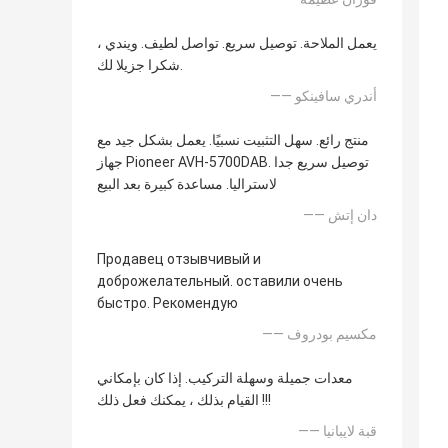
يعمل الملاحة. توصيل سريع. تواصل لطيف. ويندي ،
شكرا جزيلا لك.
—— أندري سافينكو
منتج رائع. سهل التثبيت نسبيًا. يعمل بشكل جيد مع
جهاز Pioneer AVH-5700DAB. توصيل سريع جدا
لاستراليا. مساعدة كبيرة بعد البيع
—— دان إتش
Продавец отзывчивый и
доброжелательный. оставили очень
быстро. Рекомендую
—— مكسيم بودروف
معدات جميلة وسهلة التركيب. إذا كان بإمكاني
القيام بذلك ، يمكنك فعل ذلك !!!
—— قبة لايبانيا