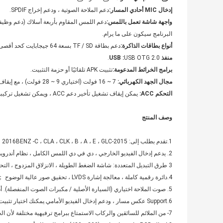
إدخال MIC أحادي المسار:
دعم الملاحة الصوتية ، ودعم إخراج SPDIF.
واجهة شاشة تعمل باللمس:
دعم اللمس المقاوم بأربعة أسلاك (دعم وظيف
البرنامج سيكون على ما يرام.
أنواع بطاقات الذاكرة:
دعم بطاقة TF / SD بسعة 64 جيجابايت كحد أقصى ، ودعم قراءة قرص U ، وتخزين القرص الصلب المحمول.
منفذ USB :
USB OTG 2.0.
برامج الخرائط المدعومة:
تثبيت APK تلقائيًا أو حزمة التثبيت.
مجال الجهد الكهربائي:
7 ~ 16 فولت (اختياري 9 ~ 28 فولت) ، مع إيقاف تشغيل الجهد المنخفض (إيقاف تشغيل الحماية 7 فولت).
التحكم ACC:
يمكن إيقاف تشغيل تأخير دعم ACC ، ويمكن تشغيل تركيبة SLEEP في أي وقت.
وصف المنتج
1.تقدم بطلب إلى: 2015-2016BENZ -C ، CLA ، CLK ، B ، A ، E ، GLC (نظام NTG5.0 للسيارة)
2. يدعم إدخال الفيديو الخارجي ، دي في دي اللمس الكامل ، نظام أندرويد ؛
3 طرق التبديل المتعددة: شاشة الضغط الطويلة ، الانزلاق المزدوج ، التحكم في الحفلات ، إلخ ；
4.دائرة رقمية كاملة ، معالجة إشارة LVDS ، تحقيق صور عالية الوضوح ；
5. صوت الملاحة اختياري (السيارة الأصلية / مكبرات الصوت المنفصلة). أدخل كل الأصوات في نظام صوت السيارة الأصلي!الحصول على صوت مثالي ؛
6.Support عكس مسار ، ودعم إدخال الفيديو الأمامي.يمكنك اختيار تثبيت منظر بانورامي 360 درجة للعين ، وتحقيق ركن السيارة بدون منطقة عمياء ؛
7- من الملائم للسائقين والركاب الاستمتاع ببرامج ترفيهية مختلفة لأن الخلفية الأمامية تعمل بشكل مستقل ؛