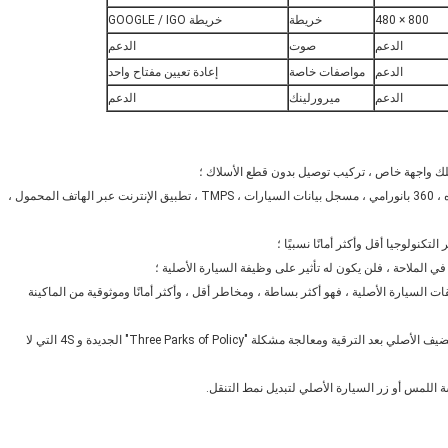
800 × 480
خريطة
خريطة GOOGLE / IGO
الدعم
صوت
الدعم
الدعم
مواصفات خاصة
إعادة تعيين مفتاح واحد
الدعم
ميرورلينك
الدعم
2. حدد وظيفة التثبيت بحرية (التنقل بخط اليد ، BT ، DVD ، عكس الاتجاه ، 360 بانورامي ، مسجل بيانات السيارات ، TMPS ، تطبيق الإنترنت عبر الهاتف المحمول ،
ات السيارة الأصلية ، فهو أكثر بساطة ، ومخاطر أقل ، وأكثر أمانًا وموثوقية من الماكينة
6. تركيب غير مدمر حقيقي لنوع السيارة الأصلي ، تظل جميع وظائف المضيف الأصلي بعد الترقية ومعالجة مشكلة "Three Parks of Policy" الجديدة و 4S التي لا