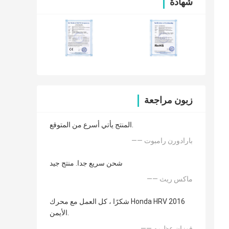
شهادة
زبون مراجعة
المنتج يأتي أسرع من المتوقع.
—— بارادورن رامبوت
شحن سريع جدا. منتج جيد
—— ماكس ريث
شكرًا ، كل العمل مع محرك Honda HRV 2016
الأيمن.
—— فوزان عظيمه