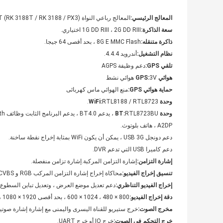
المعالج الرئيسي:
المعالج رباعي النواة RK3188T (RK 3188T / RK 3188 / PX3) هو 1.6G.
سعة الذاكرة:
1G DD RIII ، 2G DD RIII اختياري.
ذاكرة متنقله:
8G E MMC Flash ، بحد أقصى 64 جيجا.
نظام التشغيل:
أندرويد 4.4.4.
تلقي GPS:
دعم وظيفة AGPS
هوائي GPS:
3V هوائي نشط
حماية هوائي GPS:
منع الهوائي ماس كهربائى
وحدة WiFi:
RTL8188 / RTL8723.
وحدة BT:
RTL8723BU ، يدعم BT4.0 ، يدعم البرنامج الثابت وظائف Bluetooth.
A2DP ، هاتف بلوتوث.
دعم دونجل USB 3G ، يمكن أن يكون WiFi بمثابة إخراج نقطة ساخنة.
دعم كاميرا USB التي تدعم DVR.
إشارة التزامن:
إشارة التزامن المركبة.إشارة تزامن منفصلة.
تنسيق إخراج الفيديو:
محاكاة إخراج إشارة التزامن المركب RGB و CVBS ، أحدهما اختياري.
إخراج الفيديو التناظري:
دعم تعديل موضع العرض ، وتعديل تباين السطوع.
دقة إخراج الفيديو:
800 × 480 ، 1024 × 600 ، بحد أقصى 1920 × 1080 ، يدعم أي دقة.
مخرج الصوت:
خرج ستيريو للقناة اليسرى واليمنى مع إشارة إشارة صوتي
خرج التحكم في الصوت:
خرج IO أو خرج UART.