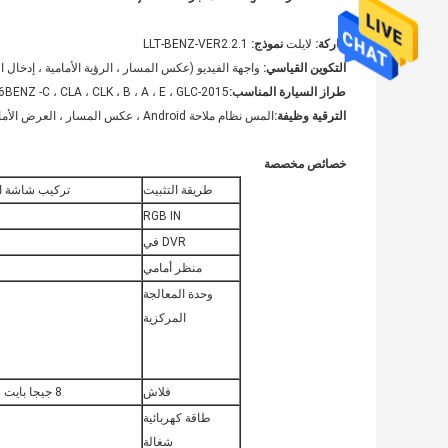
ماركة:
لايلت
نموذج:
LLT-BENZ-VER2.2.1
التكوين القياسي:
واجهة الفيديو (عكس المسار ، الرؤية الأمامية ، إدخال الفيديو)
طراز السيارة المناسب:
2015-2016BENZ -C ، CLA ، CLK ، B ، A ، E ، GLC (نظام NTG5.0 للسيارة)
الترقية
وظيفة:
المس نظام ملاحة Android ، عكس المسار ، العرض الأمامي ، DVD ، التلفزيون ، 360 Panoramic ، DVR ، TMPS إلخ.
خصائص مخصصة
طريقة التثبيت
تركيب شاشة ال
RGB IN
DVR في
منظر أمامي
وحدة المعالجة
المركزية
فلاش
8 جيجا بايت و 16 جيجا بايت
طاقة كهربائية
شغالة