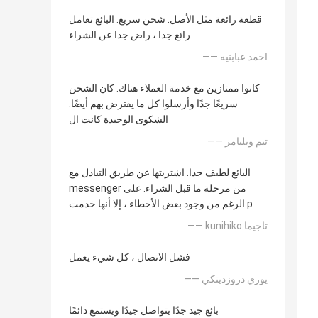
قطعة رائعة مثل الأصل. شحن سريع. البائع تعامل
رائع جدا ، راض جدا عن الشراء
—— احمد عبابنيه
كانوا ممتازين مع خدمة العملاء هناك. كان الشحن
سريعًا جدًا وأرسلوا كل ما يفترض بهم أيضًا.
الشكوى الوحيدة كانت ال
—— تيم ويليامز
البائع لطيف جدا. اشتريتها عن طريق التبادل مع
messenger من مرحلة ما قبل الشراء. على
الرغم من وجود بعض الأخطاء ، إلا أنها خدمت p
—— kunihiko تاجيما
فشل الاتصال ، كل شيء يعمل
—— يوري دروزديتكي
بائع جيد جدًا يتواصل جيدًا ويستمع دائمًا