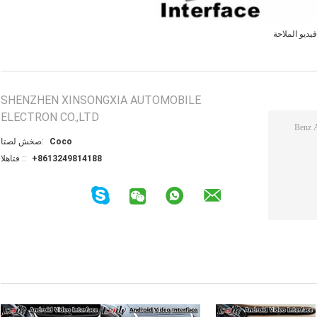
يديو الملاحة
SHENZHEN XINSONGXIA AUTOMOBILE
ELECTRON CO.,LTD
Coco
اتصل شخص:
+8613249814188
الهاتف ::