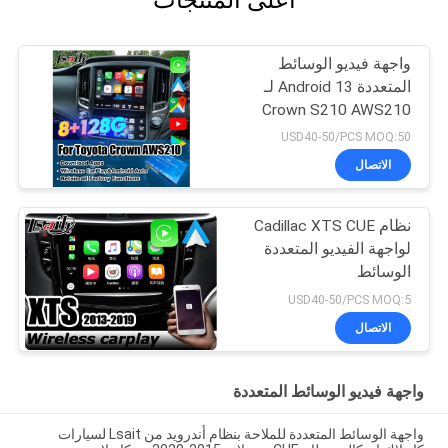
واجهة فيديو الوسائط
المتعددة Android 13 لـ
Crown S210 AWS210
GRS210 GWS214
USD40-50/PCS MOQ:50
GWS215 Majesta Athlete
الاتصال
Royal Saloon OEM ترقية
الشاشة مع CarPlay
اللاسلكي
نظام Cadillac XTS CUE
لواجهة الفيديو المتعددة
الوسائط
USD40-50/PCS MOQ:5
الاتصال
واجهة فيديو الوسائط المتعددة
واجهة الوسائط المتعددة للملاحة بنظام أندرويد من Lsait لسيارات