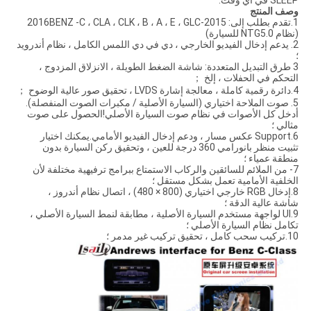
SLEEP في أي وقت.
وصف المنتج
1.تقدم بطلب إلى: 2015-2016BENZ -C ، CLA ، CLK ، B ، A ، E ، GLC
(نظام NTG5.0 للسيارة)
2. يدعم إدخال الفيديو الخارجي ، دي في دي اللمس الكامل ، نظام أندرويد
؛
3 طرق التبديل المتعددة: شاشة الضغط الطويلة ، الانزلاق المزدوج ،
التحكم في الحفلات ، إلخ ；
4.دائرة رقمية كاملة ، معالجة إشارة LVDS ، تحقيق صور عالية الوضوح ；
5. صوت الملاحة اختياري (السيارة الأصلية / مكبرات الصوت المنفصلة).
أدخل كل الأصوات في نظام صوت السيارة الأصلي!الحصول على صوت
مثالي ؛
6.Support عكس مسار ، ودعم إدخال الفيديو الأمامي.يمكنك اختيار
تثبيت منظر بانورامي 360 درجة للعين ، وتحقيق ركن السيارة بدون
منطقة عمياء ؛
7- من الملائم للسائقين والركاب الاستمتاع ببرامج ترفيهية مختلفة لأن
الخلفية الأمامية تعمل بشكل مستقل ؛
8.إدخال RGB خارجي اختياري (800 × 480) ، اتصال نظام أندروز ،
شاشة عالية الدقة ؛
9.UI لواجهة مستخدم السيارة الأصلية ، مطابقة لنمط السيارة الأصلي ،
تكامل نظام السيارة الأصلي ؛
10.تركيب سحب كامل ، تحقيق تركيب غير مدمر ؛