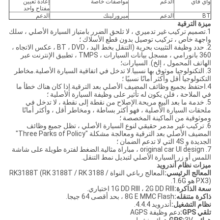
واي فاي
الدعم
مواصفات خاصة
إعادة تعيين
مفتاح واحد
BT
الدعم
ميرورلينك
الدعم
ميزة الترقية
1.تصميم تركيب غير تدميري ، لا تلحق الضرر بامتياز السيارة الأصلي ، سلك
واجهة خاص ، تركيب توصيل بدون قطع الأسلاك ؛
2. حدد وظيفة التثبيت بحرية (التنقل بخط اليد ، BT ، DVD ، عكس الاتجاه ،
360 بانورامي ، مسجل بيانات السيارات ، TMPS ، تطبيق الإنترنت عبر
الهاتف المحمول ، إلخ). السيارات؛
3. التكنولوجيا موثوق بها نسبيا.لا تدخل في اتفاقية السيارة الأصلية.مخاطر
التكنولوجيا أقل وأكثر أمانًا نسبيًا ؛
4.احتفظ بجميع وظائف المضيف الأصلي بعد الترقية.إذا كان هناك خطأ ما
في الملاحة ، فلن يكون له تأثير على وظيفة السيارة الأصلية ؛
5. خدمة ما بعد البيع مريحة.الإصلاح من نقطة إلى نقطة ، لا تدخل في
ملحقات السيارة الأصلية ، فهو أكثر بساطة ، ومخاطر أقل ، وأكثر أمانًا
وموثوقية من الماكينة المخصصة ؛
6. تركيب غير مدمر حقيقي لنوع السيارة الأصلي ، تظل جميع وظائف
المضيف الأصلي بعد الترقية ومعالجة مشكلة "Three Parks of Policy"
الجديدة و 4S التي لا تدعم الضمان ؛
7. original car UI design ، مباراة مثالية.الضغط لفترة طويلة على شاشة
اللمس أو زر السيارة الأصلي لتبديل نمط التنقل.
ميزات نظام أندرويد
المعالج الرئيسي:
المعالج رباعي النواة RK3188T (RK 3188T / RK 3188 /
PX3) هو 1.6G.
سعة الذاكرة:
1G DD RIII ، 2G DD RIII اختياري.
ذاكرة متنقله:
8G E MMC Flash ، بحد أقصى 64 جيجا.
نظام التشغيل:
أندرويد 4.4.4.
تلقي GPS:
دعم وظيفة AGPS