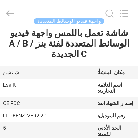
Shenzhen
Xinsongxia
Automobile
Electron
Co.,Ltd.
واجهة فيديو الوسائط المتعددة
All
Rights
Reserved.
شاشة تعمل باللمس واجهة فيديو
منزل،
الوسائط المتعددة لفئة بنز A / B /
بيت
C الجديدة
منتجات
مكان المنشأ:
شنتشن
أشرطة
اسم العلامة
Lsailt
فيديو
التجارية:
إصدار الشهادات:
CE FCC
معلومات
رقم الموديل:
LLT-BENZ-VER2.2.1
عنا
الحد الأدنى
5
لكمية: