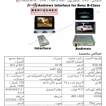
الأمامي ، DVD ، التلفزيون ، 360 Panoramic ، DVR ، TMPS إلخ.
خصائص مخصصة
طريقة التثبيت
تركيب شاشة
مميزات
يحتفظ بجميع
السيارة الأصلية
الميزات
RGB IN
الدعم
AV IN
AV1 أو AV2
DVR في
الدعم
رؤية خلفية
الدعم
منظر أمامي
الدعم
360
اختياري
وحدة المعالجة
1.6 جيجا هرتز
الرامات "الذاكرة العشوائية في
1 جيجابايت / 2
المركزية
الهواتف والحواسيب
جيجابايت
فلاش
8 جيجا بايت و 16
فيديو عالي الدقة
720 بكسل /
جيجا بايت
1080 بكسل
طاقة كهربائية
9-12 فولت
نظام التشغيل
Android4.2.2 /
شغالة
4.4.4
HVGA
800 × 480
خريطة
خريطة
GOOGLE / IGO
متجر Play
الدعم
صوت
الدعم