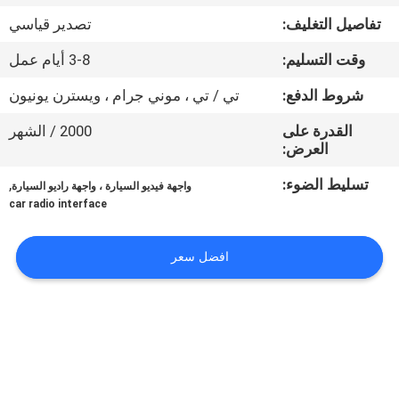
جولة
تفاصيل التغليف:
تصدير قياسي
في
وقت التسليم:
3-8 أيام عمل
المعمل
شروط الدفع:
تي / تي ، موني جرام ، ويسترن يونيون
مراقبة
القدرة على
2000 / الشهر
العرض:
الجودة
تسليط الضوء:
,
واجهة فيديو السيارة ، واجهة راديو السيارة
car radio interface
اتصل
بنا
افضل سعر
أخبار
حالات