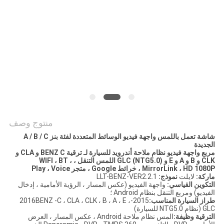
خريطة
الموقع
PRIVACY
POLICY
منتوج وصف
شاشة تعمل باللمس واجهة فيديو الوسائط المتعددة لفئة بنز A / B / C
الجديدة
مربع واجهة فيديو نظام ملاحة أندرويد للسيارة لـ
ترقية BENZ C و CLA و
CLK و B و A و E و GLC (NTG5.0)
اللمس التنقل ، WIFI ، BT ،
MirrorLink ، HD 1080P ، خرائط Google ،
متجر Play ، Voice
ماركة:
لايلت
نموذج:
LLT-BENZ-VER2.2.1
التكوين القياسي:
واجهة الفيديو (عكس المسار ، الرؤية الأمامية ، إدخال
الفيديو) ومربع التنقل بنظام Android ؛
طراز السيارة المناسب:
2015-2016BENZ -C ، CLA ، CLK ، B ، A ، E ،
GLC (نظام NTG5.0 للسيارة)
الترقية
وظيفة:
المس نظام ملاحة Android ، عكس المسار ، العرض