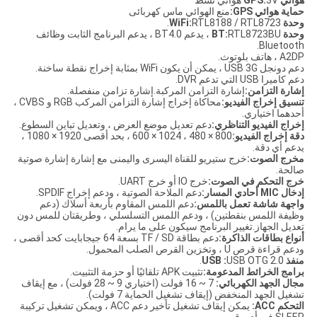
هوائي GPS:
3V هوائي نشط
حماية هوائي GPS:
منع الهوائي ماس كهربائى
وحدة WiFi:
RTL8188 / RTL8723.
وحدة BT:
RTL8723BU ، يدعم BT4.0 ، يدعم البرنامج الثابت وظائف
Bluetooth.
A2DP ، هاتف بلوتوث.
دعم دونجل USB 3G ، يمكن أن يكون WiFi بمثابة إخراج نقطة ساخنة.
دعم كاميرا USB التي تدعم DVR.
إشارة التزامن:
إشارة التزامن المركبة.إشارة تزامن منفصلة.
تنسيق إخراج الفيديو:
محاكاة إخراج إشارة التزامن المركب RGB و CVBS ،
أحدهما اختياري.
إخراج الفيديو التناظري:
دعم تعديل موضع العرض ، وتعديل تباين السطوع.
دقة إخراج الفيديو:
800 × 480 ، 1024 × 600 ، بحد أقصى 1920 × 1080 ،
يدعم أي دقة.
مخرج الصوت:
خرج ستيريو للقناة اليسرى واليمنى مع إشارة إشارة صوتية
صالحة.
خرج التحكم في الصوت:
خرج IO أو خرج UART.
إدخال MIC أحادي المسار:
دعم الملاحة الصوتية ، ودعم إخراج SPDIF.
واجهة شاشة تعمل باللمس:
دعم اللمس المقاوم بأربعة أسلاك (دعم
وظيفة اللمس بنقطتين) ، ودعم اللمس التسلسلي ، وطريقتان للمس دون
تعديل الجهاز.تغيير البرنامج سيكون على ما يرام.
أنواع بطاقات الذاكرة:
دعم بطاقة TF / SD بسعة 64 جيجابايت كحد أقصى ،
ودعم قراءة قرص U ، وتخزين القرص الصلب المحمول.
منفذ USB :
USB OTG 2.0.
برامج الخرائط المدعومة:
تثبيت APK تلقائيًا أو حزمة التثبيت.
مجال الجهد الكهربائي:
7 ~ 16 فولت (اختياري 9 ~ 28 فولت) ، مع إيقاف
تشغيل الجهد المنخفض (إيقاف تشغيل الحماية 7 فولت).
التحكم ACC:
يمكن إيقاف تشغيل تأخير دعم ACC ، ويمكن تشغيل تركيبة