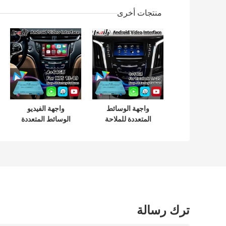
منتجات أخرى
واجهة الوسائط
واجهة الفيديو
المتعددة للملاحة
الوسائط المتعددة
بنظام أندرويد من
لجهاز كاديلاك XTS
Lsait لسيارات
CUE لعام 2013-
كاديلاك إسكاليد
2019
بنظام CUE موديلات
2015-2020 مع
كاربلاي
ترك رسالة