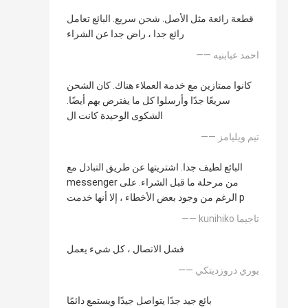
قطعة رائعة مثل الأصل. شحن سريع. البائع تعامل
رائع جدا ، راض جدا عن الشراء
—— احمد عبابنيه
كانوا ممتازين مع خدمة العملاء هناك. كان الشحن
سريعًا جدًا وأرسلوا كل ما يفترض بهم أيضًا.
الشكوى الوحيدة كانت ال
—— تيم ويليامز
البائع لطيف جدا. اشتريتها عن طريق التبادل مع
messenger من مرحلة ما قبل الشراء. على
الرغم من وجود بعض الأخطاء ، إلا أنها خدمت p
—— kunihiko تاجيما
فشل الاتصال ، كل شيء يعمل
—— يوري دروزديتكي
بائع جيد جدًا يتواصل جيدًا ويستمع دائمًا