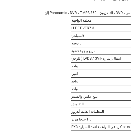
معلمة الواجهة
LLT-FT-VER7.3.1
(لسيلت)
8 بوصة
مربع واجهة فضية
انتقال إشارة LVDS / GVIF (اللوحة)
واحد
اثنين
واحد
واحد
تتبع عكس والفيديو
التفاوض
المعلمات العامة أندروز
1.6 جيجا هرتز