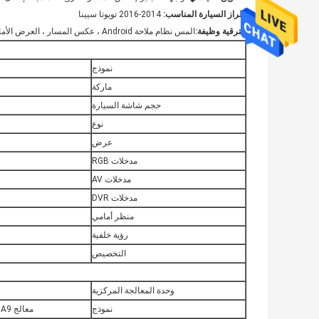
طراز السيارة المناسب:
2014-2016 تويوتا سيينا
الترقية
وظيفة:
المس نظام ملاحة Android ، عكس المسار ، العرض الأمامي ، DVD ، التلفزيون ، 360 Panoramic ، DVR ، TMPS إلخ.
نموذج
ماركة
حجم شاشة السيارة
نوع
عرض
مدخلات RGB
مدخلات AV
مدخلات DVR
منظر أمامي
رؤية خلفية
التخصيص
وحدة المعالجة المركزية
نموذج
معالج Cortex A9 رباعي النواة ، قاعدة السيارة PX3