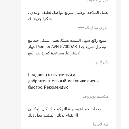
يعمل الملاحة. توصيل سريع. تواصل لطيف. ويندي ،
شكرا جزيلا لك.
—— أندري سافينكو
منتج رائع. سهل التثبيت نسبيًا. يعمل بشكل جيد مع
جهاز Pioneer AVH-5700DAB. توصيل سريع جدا
لاستراليا. مساعدة كبيرة بعد البيع
—— دان إتش
Продавец отзывчивый и
доброжелательный. оставили очень
быстро. Рекомендую
—— مكسيم بودروف
معدات جميلة وسهلة التركيب. إذا كان بإمكاني
القيام بذلك ، يمكنك فعل ذلك !!!
—— قبة لايبانيا