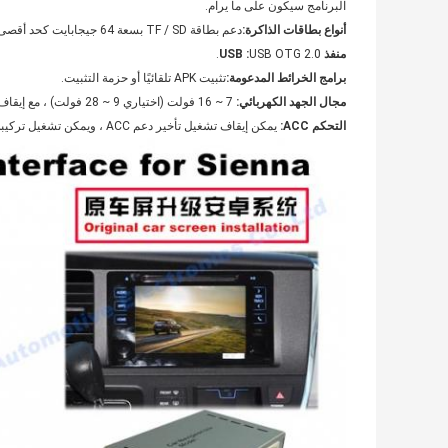
البرنامج سيكون على ما يرام.
أنواع بطاقات الذاكرة:
دعم بطاقة TF / SD بسعة 64 جيجابايت كحد أقصى ، ودعم قراءة قرص U ، وتخزين القرص الصلب المحمول.
منفذ USB :
USB OTG 2.0.
برامج الخرائط المدعومة:
تثبيت APK تلقائيًا أو حزمة التثبيت.
مجال الجهد الكهربائي:
7 ~ 16 فولت (اختياري 9 ~ 28 فولت) ، مع إيقاف تشغيل الجهد المنخفض (إيقاف تشغيل الحماية 7 فولت).
التحكم ACC:
يمكن إيقاف تشغيل تأخير دعم ACC ، ويمكن تشغيل تركيبة SLEEP في أي وقت.