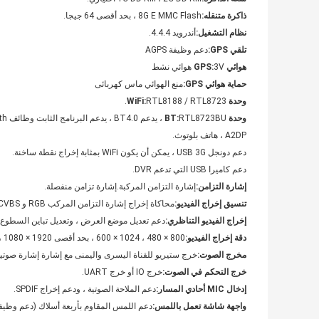
ذاكرة متنقله:
8G E MMC Flash ، بحد أقصى 64 جيجا.
نظام التشغيل:
أندرويد 4.4.4.
تلقي GPS:
دعم وظيفة AGPS
هوائي GPS:
3V هوائي نشط
حماية هوائي GPS:
منع الهوائي ماس كهربائى
وحدة WiFi:
RTL8188 / RTL8723.
وحدة BT:
RTL8723BU ، يدعم BT4.0 ، يدعم البرنامج الثابت وظائف Bluetooth.
A2DP ، هاتف بلوتوث.
دعم دونجل USB 3G ، يمكن أن يكون WiFi بمثابة إخراج نقطة ساخنة.
دعم كاميرا USB التي تدعم DVR.
إشارة التزامن:
إشارة التزامن المركبة.إشارة تزامن منفصلة.
تنسيق إخراج الفيديو:
محاكاة إخراج إشارة التزامن المركب RGB و CVBS ، أحدهما اختياري.
إخراج الفيديو التناظري:
دعم تعديل موضع العرض ، وتعديل تباين السطوع.
دقة إخراج الفيديو:
800 × 480 ، 1024 × 600 ، بحد أقصى 1920 × 1080 ، يدعم أي دقة.
مخرج الصوت:
خرج ستيريو للقناة اليسرى واليمنى مع إشارة إشارة صوتي
خرج التحكم في الصوت:
خرج IO أو خرج UART.
إدخال MIC أحادي المسار:
دعم الملاحة الصوتية ، ودعم إخراج SPDIF.
واجهة شاشة تعمل باللمس:
دعم اللمس المقاوم بأربعة أسلاك (دعم وظيف