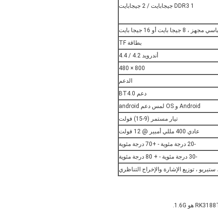
DDR3 1 جيجابايت / 2 جيجابايت
بطاقة TF
أندرويد 4.2 / 4.4
800 × 480
الدعم
دعم BT4.0
Android و OS لمس دعم android
تيار مستمر (9-15) فولت
عادي 400 مللي أمبير @ 12 فولت
-20 درجة مئوية - +70 درجة مئوية
-30 درجة مئوية - + 80 درجة مئوية
ستيريو ، توزيع الإشارة والإخراج التناظري