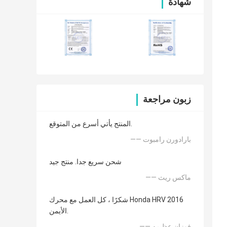
شهادة
زبون مراجعة
المنتج يأتي أسرع من المتوقع.
—— بارادورن رامبوت
شحن سريع جدا. منتج جيد
—— ماكس ريث
شكرًا ، كل العمل مع محرك Honda HRV 2016
الأيمن.
—— فوزان عظيمه