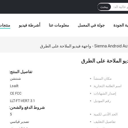
يبحث
ة الجودة
جولة في المعمل
معلومات عنا
أشرطة فيديو
منتجات
Sien - واجهة فيديو الملاحة على الطرق
تفاصيل المنتج:
مكان المنشأ:
شنتشن
اسم العلامة التجارية:
Lsailt
إصدار الشهادات:
CE FCC
رقم الموديل:
LLT-FT-VER7.3.1
شروط الدفع والشحن:
الحد الأدنى لكمية:
5
تفاصيل التغليف:
تصدير قياسي