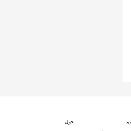
حول
يد