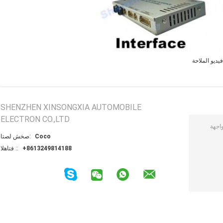
يديو الملاحة
SHENZHEN XINSONGXIA AUTOMOBILE
ELECTRON CO.,LTD
Coco
اتصل شخص:
+8613249814188
الهاتف ::