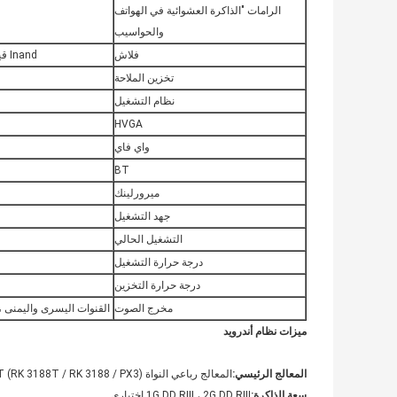
الرامات "الذاكرة العشوائية في الهواتف
والحواسيب
فلاش
Inand قياسي مجهز ، 8 جيجا بايت أو 16 جيجا بايت
تخزين الملاحة
نظام التشغيل
HVGA
واي فاي
BT
ميرورلينك
جهد التشغيل
التشغيل الحالي
درجة حرارة التشغيل
درجة حرارة التخزين
مخرج الصوت
القنوات اليسرى واليمنى ، 
ميزات نظام أندرويد
المعالج الرئيسي:
المعالج رباعي النواة RK3188T (RK 3188T / RK 3188 / PX3) هو 1.6G.
سعة الذاكرة:
1G DD RIII ، 2G DD RIII اختياري.