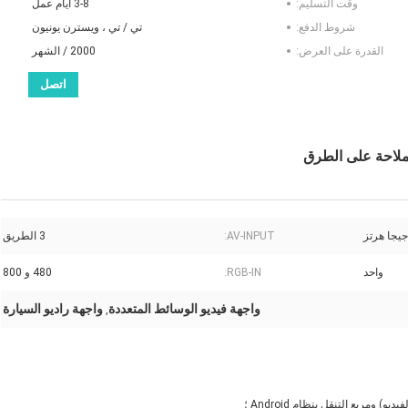
وقت التسليم:
3-8 أيام عمل
شروط الدفع:
تي / تي ، ويسترن يونيون
القدرة على العرض:
2000 / الشهر
اتصل
AV-INPUT:
3 الطريق
واحد
RGB-IN:
480 و 800
واجهة فيديو الوسائط المتعددة
واجهة راديو السيارة
,
 ومربع التنقل بنظام Android ؛