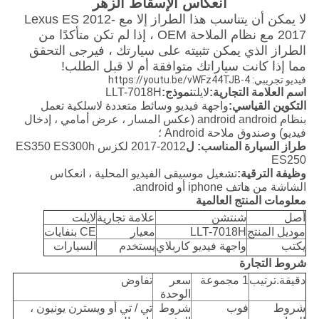
انعكاس الإسقاط الزهر
لا يمكن أن يتناسب هذا الطراز إلا مع Lexus ES 2012-
2017 مع نظام الملاحة OEM ، إذا لم تكن متأكدًا من
الطراز الذي يمكن تثبيته على سيارتك ، فيرجى التحقق
مما إذا كانت سياراتك متوافقة أم لا قبل الطلب!
فيديو تجريبي: https://youtu.be/vWFz44TJB-4
اسم العلامة التجارية:
لايلت
نموذج
:
LLT-7018H
التكوين القياسي:
واجهة فيديو وسائط متعددة لاسلكية تعمل
بنظام android android (عكس المسار ، عرض أمامي ، إدخال
فيديو) وصندوق ملاحة Android ؛
طراز السيارة المناسب: ل
2012-2017 لكزس ES350 ES300h
ES250
وظيفة الترقية:
تشغيل موسيقى الفيديو المحلية ، انعكاس
الشاشة من هاتف iphone أو android.
معلومات المنتج العالمية
أصل
شنتشن
علامة تجارية
لايلت
موديل المنتج
LLT-7018H
معيار
CE بنفايات
يكتب
واجهة فيديو كاربلاي
يستخدم
السيارات
شروط التجارة
دقيقة.ترتيب
1 مجموعة
سعر
تفاوض
الوحدة
شروط
فوب
شروط
تي / تي أو ويسترن يونيون ،