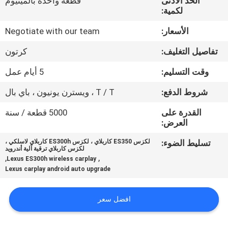
الحد الأدنى
قطعة واحدة بالمينيوم
جولة
لكمية:
في
الأسعار:
Negotiate with our team
المعمل
تفاصيل التغليف:
كرتون
مراقبة
وقت التسليم:
5 أيام عمل
الجودة
شروط الدفع:
T / T ، ويسترن يونيون ، باي بال
القدرة على
5000 قطعة / سنة
اتصل
العرض:
بنا
تسليط الضوء:
لكزس ES350 كاربلاي ، لكزس ES300h كاربلاي لاسلكي ،
لكزس كاربلاي ترقية آلية أندرويد
,
,
Lexus ES300h wireless carplay
Lexus carplay android auto upgrade
أخبار
افضل سعر
حالات