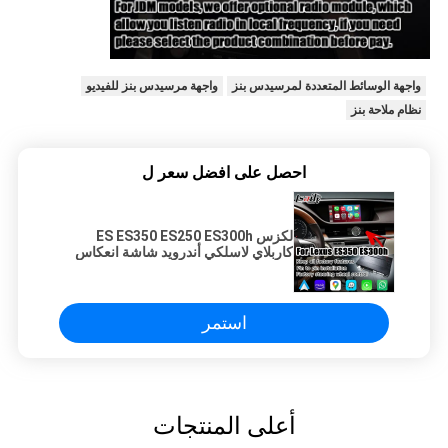
واجهة الوسائط المتعددة لمرسيدس بنز
واجهة مرسيدس بنز للفيديو
نظام ملاحة بنز
احصل على افضل سعر ل
لكزس ES ES350 ES250 ES300h
كاربلاي لاسلكي أندرويد شاشة انعكاس
شاشة السيارة وحدة Lsailt
استمر
أعلى المنتجات