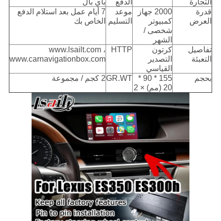
التجارة
الدفع
باي بال
قدرة
2000 جهاز
موعد
7 أيام عمل بعد استلام الدفع
العرض
كمبيوتر
التسليم
الخاص بك
شخصى /
الشهر
تفاصيل
كرتون
HTTP
www.lsailt.com ،
التعبئة
التصدير
www.carnavigationbox.com
القياسي
بحجم
155 * 90 *
GR.WT
2 كجم / مجموعة
20 (مم) × 2