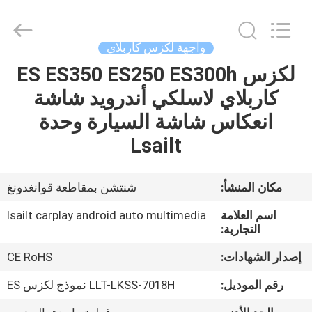
Shenzhen
Xinsongxia
Automobile
Electron
Co.,Ltd.
واجهة لكزس كاربلاي
All
Rights
Reserved.
لكزس ES ES350 ES250 ES300h
منزل،
كاربلاي لاسلكي أندرويد شاشة
بيت
انعكاس شاشة السيارة وحدة
منتجات
Lsailt
أشرطة
مكان المنشأ:
شنتشن بمقاطعة قوانغدونغ
فيديو
اسم العلامة
lsailt carplay android auto multimedia
التجارية:
معلومات
إصدار الشهادات:
CE RoHS
عنا
رقم الموديل:
LLT-LKSS-7018H نموذج لكزس ES