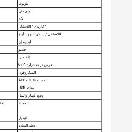
بلوتوث:
الواي فاي:
4G:
" كاربلاي " اللاسلكي
اللاسلكي / سلكي أندرويد أوتو:
أيه إيه إن:
فيديو:
الكاميرا:
عرض درجة حرارة A / C
الميكروفون:
تحديث MCU و APP:
منافذ USB:
وضع النهار والليل:
العملية:
المق
التبديل:
عجلة القيادة: