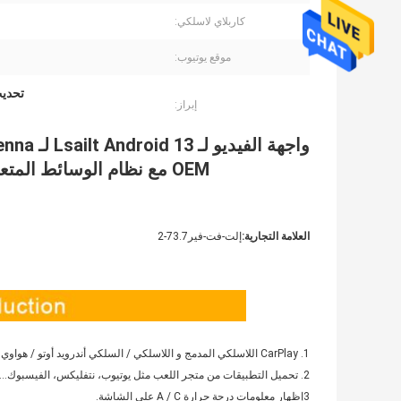
كاربلاي لاسلكي:
موقع يوتيوب:
تحديث شاشة OEM,واج
إبراز:
OEM مع نظام الوسائط المتعددة Android يتضمن YouTube ، NetFlix
العلامة التجارية:
إلت-فت-فير73.7-2
1. CarPlay اللاسلكي المدمج و اللاسلكي / السلكي أندرويد أوتو / هواوي Hi-Car / Mirrorlink ، عرض في الشاشة الكاملة.
2. تحميل التطبيقات من متجر اللعب مثل يوتيوب، نتفليكس، الفيسبوك......
3إظهار معلومات درجة حرارة A / C على الشاشة.