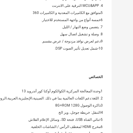
4. MCU&APP الترقية على الانترنت
5متوافق مع الكاميرات المعدنية و الكاميرات 360
6خمسة أنواع من واجهة المستخدم للاختيار.
7. يتضمن وضع النهار / الليل
8. وصلة و تشغيل اتصال سهل
9دعم لعرض نوافذ مزدوجة / عرض مقسم.
10-شمل تعديل تأثير الصوت DSP.
الخصائص
1وحدة المعالجة المركزية الكوالكوم أوكتا كور أندرويد 13
2. اللغة:دعم اللغات العالمية بما في ذلك: الصينية،الإنجليزية،العربية،الروسية،الإسبانية،العبرية،الكورية،اليابانية.......
3ذاكرة الوصول 8G+ROM 128G
4التنقل: خريطة جوجل، ويز الخ
5-ثنائي القناة USB، فتحة SD، وسائل الإعلام الفلاش
6مخرج HDMI لمعطف الرأس / الشاشات الخلفية.