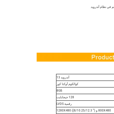
أندرويد 13
كوالكوم أوكتا كور
8GB
128 جيجابايت
رقمية LVDS
800X480 و 1280X480 ((8/10.25/12.3 ′′)