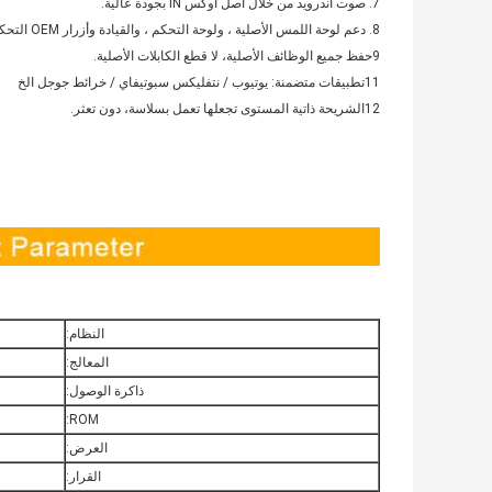
7. صوت أندرويد من خلال أصل أوكس IN بجودة عالية.
8. دعم لوحة اللمس الأصلية ، ولوحة التحكم ، والقيادة وأزرار OEM التحكم في نظام أندرويد.
9حفظ جميع الوظائف الأصلية، لا قطع الكابلات الأصلية.
11تطبيقات متضمنة: يوتيوب / نتفليكس سبوتيفاي / خرائط جوجل الخ
12الشريحة ذاتية المستوى تجعلها تعمل بسلاسة، دون تعثر.
النظام:
المعالج:
ذاكرة الوصول:
ROM:
العرض:
القرار: