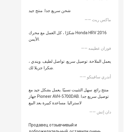
شحن سريع جدا. منتج جيد
—— ماكس ريث
شكرًا ، كل العمل مع محرك Honda HRV 2016
الأيمن.
—— فوزان عظيمه
يعمل الملاحة. توصيل سريع. تواصل لطيف. ويندي ،
شكرا جزيلا لك.
—— أندري سافينكو
منتج رائع. سهل التثبيت نسبيًا. يعمل بشكل جيد مع
جهاز Pioneer AVH-5700DAB. توصيل سريع جدا
لاستراليا. مساعدة كبيرة بعد البيع
—— دان إتش
Продавец отзывчивый и
доброжелательный. оставили очень