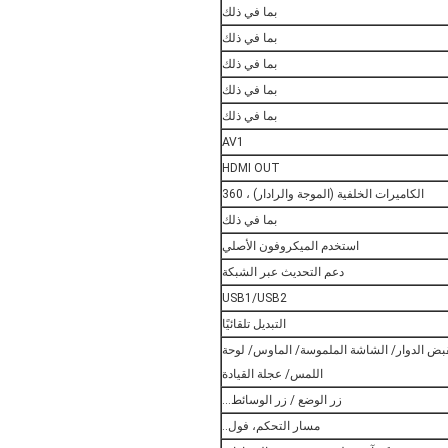
بما في ذلك
بما في ذلك
بما في ذلك
بما في ذلك
بما في ذلك
AV1
HDMI OUT
الكاميرات الخلفية (الموجة والرادار) ، 360
بما في ذلك
استخدم الميكروفون الأصلي
دعم التحديث عبر الشبكة
USB1/USB2
التبديل تلقائيًا
بض الدوار/ الشاشة الملموسة/ الماوس/ لوحة
اللمس/ عجلة القيادة
زر الوضع / زر الوسائط...
مسار التحكم، فول..