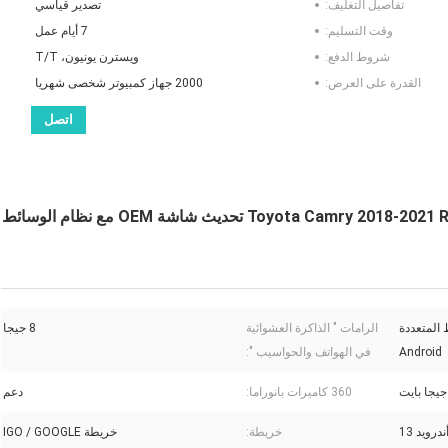
تفاصيل التغليف:
تصدير قياسي
وقت التسليم:
7 أيام عمل
شروط الدفع:
ويسترن يونيون، T/T
القدرة على العرض:
2000 جهاز كمبيوتر شخصى شهريا
اتصل
واجهة الفيديو لـ Lsailt Android 13 لـ Toyota Camry 2018-2021 RAV-4 ، Sienna تحديث شاشة OEM مع نظام الوسائط
لوسائط المتعددة
الرامات " الذاكرة العشوائية
8 جيجا
Android
في الهواتف والحواسيب ":
360 كاميرات بانوراما:
دعم
ندرويد 13
خريطة:
خريطة IGO / GOOGLE