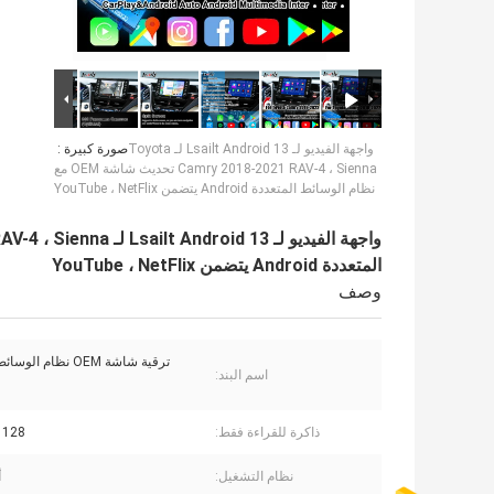
واجهة الفيديو لـ Lsailt Android 13 لـ Toyota
صورة كبيرة :
Camry 2018-2021 RAV-4 ، Sienna تحديث شاشة OEM مع
نظام الوسائط المتعددة Android يتضمن YouTube ، NetFlix
المتعددة Android يتضمن YouTube ، NetFlix
وصف
ترقية شاشة OEM نظام ا
اسم البند:
ذاكرة للقراءة فقط:
128 جيجا بايت
نظام التشغيل:
أ