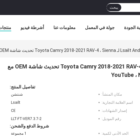
يبحث
ة الجودة
جولة في المعمل
معلومات عنا
أشرطة فيديو
منتجات
واجهة الفيديو لـ Lsailt Android 13 لـ Toyota Camry 2018-2021 RAV-4 ، Sienna تحديث شاشة OEM مع
تفاصيل المنتج:
مكان المنشأ:
شنتشن
اسم العلامة التجارية:
Lsailt
إصدار الشهادات:
CE
رقم الموديل:
LLT-FT-VER7.3.7-2
شروط الدفع والشحن:
الحد الأدنى لكمية:
1 مجموعة