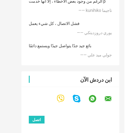
الرغم من وجود بعض الأخطاء ، إلا أنها خدمت p
—— kunihiko تاجيما
فشل الاتصال ، كل شيء يعمل
—— يوري دروزديتكي
بائع جيد جدًا يتواصل جيدًا ويستمع دائمًا
—— جولي ميد علي
ابن دردش الآن