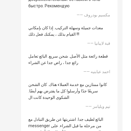
быстро. Рекомендую
—— مكسيم بودروف
معدات جميلة وسهلة التركيب. إذا كان بإمكاني
القيام بذلك ، يمكنك فعل ذلك !!!
—— قبة لايبانيا
قطعة رائعة مثل الأصل. شحن سريع. البائع تعامل
رائع جدا ، راض جدا عن الشراء
—— احمد عبابنيه
كانوا ممتازين مع خدمة العملاء هناك. كان الشحن
سريعًا جدًا وأرسلوا كل ما يفترض بهم أيضًا.
الشكوى الوحيدة كانت ال
—— تيم ويليامز
البائع لطيف جدا. اشتريتها عن طريق التبادل مع
messenger من مرحلة ما قبل الشراء. على