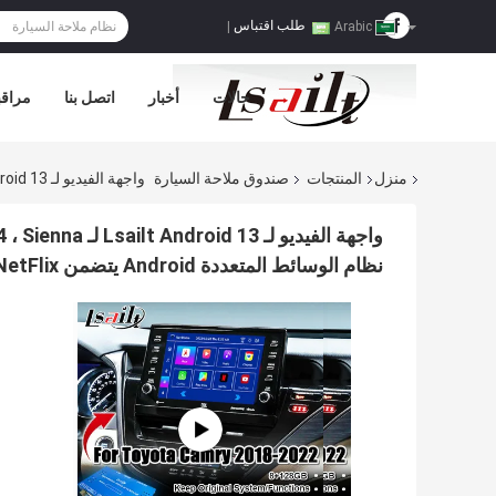
طلب اقتباس
|
Arabic
حالات
أخبار
اتصل بنا
مراقب
منزل
المنتجات
صندوق ملاحة السيارة
واجهة الفيديو لـ Lsailt Android 13 لـ Toyota Camry 2018-2021 RAV-4 ، Sienna تحديث شاشة OEM مع نظام الوسائط المتعددة Android يتضمن YouTube ، NetFlix
نظام الوسائط المتعددة Android يتضمن YouTube ، NetFlix