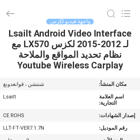
Shenzhen
Xinsongxia
Automobile
Electron
Co.,Ltd.
واجهة فيديو لكزس
All
Rights
Reserved.
Lsailt Android Video Interface
منزل،
لـ 2012-2015 لكزس LX570 مع
بيت
نظام تحديد المواقع والملاحة
منتجات
Youtube Wireless Carplay
أشرطة
مكان المنشأ:
شنتشن ، قوانغدونغ
فيديو
اسم العلامة
Lsailt
التجارية:
معلومات
إصدار الشهادات:
CE ROHS
عنا
رقم الموديل:
LLT-FT-VER7.1.7N