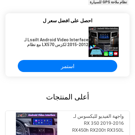
نظام ملاحة GPS للسيارة
احصل على افضل سعر ل
Lsailt Android Video Interface لـ
2012-2015 لكزس LX570 مع نظام
تحديد المواقع والملاحة Youtube
Wireless Carplay
استمر
أعلى المنتجات
واجهة الفيديو لليكسوس لـ
2016-2019 RX 350
RX450h RX200t RX350L