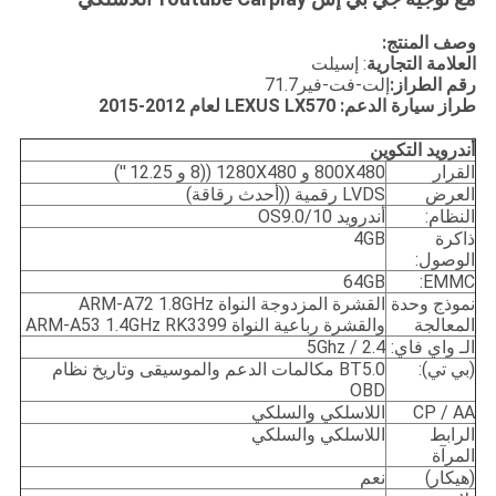
وصف المنتج:
العلامة التجارية
: إسيلت
رقم الطراز:
إلت-فت-فير71.7
طراز سيارة الدعم: LEXUS LX570 لعام 2012-2015
أندرويد
التكوين
القرار
800X480 و 1280X480 ((8 و 12.25 ′′)
العرض
LVDS رقمية ((أحدث رقاقة)
النظام:
أندرويد OS9.0/10
ذاكرة
4GB
الوصول:
64GB
EMMC:
نموذج وحدة
القشرة المزدوجة النواة ARM-A72 1.8GHz
المعالجة
والقشرة رباعية النواة ARM-A53 1.4GHz RK3399
الـ واي فاي:
2.4 / 5Ghz
(بي تي):
BT5.0 مكالمات الدعم والموسيقى وتاريخ نظام
OBD
CP / AA
اللاسلكي والسلكي
الرابط
اللاسلكي والسلكي
المرآة
(هيكار)
نعم