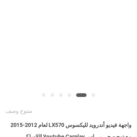
خريطة
الموقع
PRIVACY
POLICY
منتوج وصف
واجهة فيديو أندرويد لليكسوس LX570 لعام 2012-2015
مع توجيه جي بي إس Youtube Carplay اللاسلكي