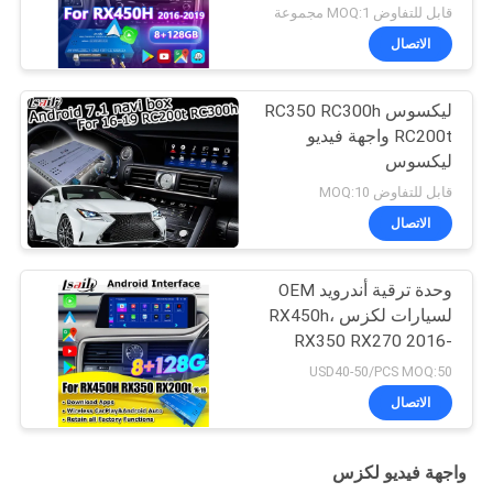
RX450L RX300 RX350
قابل للتفاوض MOQ:1 مجموعة
الاتصال
ليكسوس RC350 RC300h
RC200t واجهة فيديو
ليكسوس
قابل للتفاوض MOQ:10
الاتصال
وحدة ترقية أندرويد OEM
لسيارات لكزس RX450h،
RX350 RX270 2016-
2021، دمج كاربلاي
USD40-50/PCS MOQ:50
لاسلكي، أندرويد أوتو،
الاتصال
يوتيوب، نتفليكس
واجهة فيديو لكزس