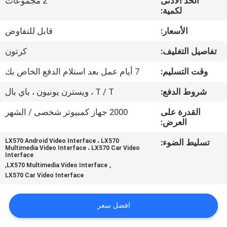
الحد الأدنى
2 مجموعات
جولة
لكمية:
في
الأسعار:
قابل للتفاوض
المعمل
تفاصيل التغليف:
كرتون
مراقبة
وقت التسليم:
7 أيام عمل بعد استلام الدفع الخاص بك
الجودة
شروط الدفع:
T / T ، ويسترن يونيون ، باي بال
القدرة على
2000 جهاز كمبيوتر شخصى / الشهر
اتصل
العرض:
بنا
تسليط الضوء:
LX570 Android Video Interface ، LX570
Multimedia Video Interface ، LX570 Car Video
Interface
,
,
LX570 Multimedia Video Interface
أخبار
LX570 Car Video Interface
حالات
افضل سعر