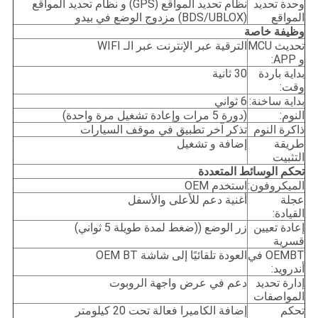
وحدة تحديد
نظام تحديد المواقع (GPS) و نظام تحديد المواقع
المواقع
(BDS/UBLOX) مزدوج الوضع في بيدو
وظيفة خاصة
تحديث MCU
الترقية عبر الإنترنت عبر الـ WIFI
و APP:
بداية باردة
30 ثانية
وقت:
بداية ساخنة:
6 ثواني
النوم:
(دورة 5 مرات وإعادة تشغيل مرة واحدة)
ذاكرة النوم
تذكر آخر تطبيق في موقف السيارات
طريقة
إضافة و تشغيل
التثبيت
تحكم الوسائط المتعددة
الميكروفون:
استخدم OEM
عجلة
أغنية دعم للأعلى والأسفل
القيادة:
إعادة تعيين
زر الوضع ((ضغط لمدة طويلة 5 ثواني)
قسرية
OEMBT في
العودة تلقائيًا إلى شاشة OEM BT
أندرويد:
إدارة تحديد
دعم في عرض واجهة الروبوت
المواصفات
تحكم
إضافة الكاميرا فعالة تحت 20 كيلومتر