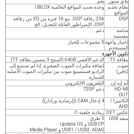
بلاي ستور:
نعم..
نظام تحديد
وحدة تحديد المواقع العالمية UBLOX
المواقع
DSP
256 رقاقة DSP، مع 16 فترة من EQ من رقاقة
DSP، الإمبراطور القابلة للتعديل، الخ
شاشة
دعم
مقسمة
إختيار واجهة
5 مجموعات للخيار
المستخدم
تكوين الأجهزة
بطاقة TF:
الدعم الأقصى 64GB (المنتج لا يتضمن بطاقة TF)
صوت
إضافة مكبرات الصوت الصغيرة، إذا لم تستمع إلى
(نافي)
الراديو فستسمع صوت من مكبرات الصوت الأصلية
للسيارة
أيه إيه إن:
التلفزيون الالكتروني
HD-MI
دعم 720P
OUT
الكاميرا /
4 إدخال CAM ((إرشادية ورادار))
AHD:
عكس DET
رمادية خلفية-C
منفذ USB
3 طرق
USB:CP و Update OS
USB1 / USB2: ADAS و Media Player