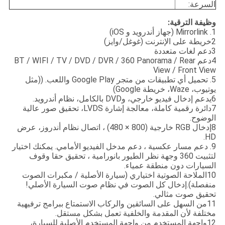
السرعة:
وظيفة الترقية:
1. Mirrorlink (جهاز أندرويد و iOS)
2خريطة على الإنترنت (غوغل/وايز)
3دعم لغات متعددة
4دعم BT / WIFI / TV / DVD / DVR / 360 Panorama / Rear
View / Front View
5. تحميل أي تطبيقات من متجر Google Play واللعب. ((مثل
يوتيوب، Waze، خريطة Google)
6يدعم إدخال فيديو خارجي، وDVD بالكامل، نظام أندرويد.
7دائرة رقمية كاملة، معالجة إشارة LVDS، تحقيق صور عالية
الوضوح.
8إدخال RGB خارجية (800 × 480) ، اتصال نظام أندروز، عرض
HD.
9. دعم مسار عكسية ، دعم مدخل الفيديو الأمامي. يمكنك اختيار
لتثبيت 360 وجهة نظر الطيور بانورامية ، تحقيق حقا وقوف
السيارات دون منطقة عمياء.
10الملاحة الصوتية اختياري (سيارة الأصلية / مكبرات الصوت
منفصلة).إدخال كل الصوت في نظام صوت السيارة الأصلي!
تحقيق صوت مثالي.
11من السهل على السائقين والركاب الاستمتاع ببرامج ترفيهية
مختلفة لأن المقدمة والخلفية تعمل بشكل مستقل.
12واجهة المستخدم من واجهة المستخدم الأصلية للسيارة،