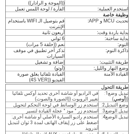
((الموجة و الرادار))
استخدم العملية:
الفأرة / لوحة اللمس تعمل
وظيفة خاصة
تحديث MCU و APP:
قم بتوصيل الـ WIFI باستخدام
الإنترنت
بداية باردة وقت:
أربعون ثانية
بداية ساخنة:
6 ثواني
النوم:
نعم ((حلقة 5 مرات)
ذاكرة النوم:
تذكر آخر تطبيق في موقف
السيارات
طريقة التثبيت:
إضافة و تشغيل
وضع النهار والليل:
(أوتو)
القيادة الآمنة
القيادة تلقائيا يغلق صورة
الفيديو ((4S VER)
طريقة التحول
تبديل وضع1:
في الراديو أو شاشة أخرى تحديد أوكس تلقائيا
((
أوصي
)
تغيير الروبوت ((الصورة والصوت)
وضع التبديل2:
استخدم زر الوسائط في لوحة التحكم لتحويل
تبديل الوضع3:
استخدم زر " مود " عجلة القيادة لتسير
تبديل الوضع4:
استخدم راديو السيارة الأصلي أو شاشة أخرى:
اضغط على زر إيقاف الهاتف لمدة 3 ثوان لتبديل
أندرويد