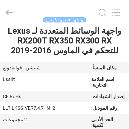
Shenzhen
Xinsongxia
Automobile
Electron
Co.,Ltd.
واجهة فيديو لكزس
All
Rights
Reserved.
واجهة الوسائط المتعددة لـ Lexus
منزل،
RX200T RX350 RX300 RX
بيت
للتحكم في الماوس 2016-2019
منتجات
مكان المنشأ:
شنتشن ، قوانغدونغ
أشرطة
اسم العلامة
Lsailt
فيديو
التجارية:
إصدار الشهادات:
CE RoHs
معلومات
رقم الموديل:
LLT-LKSS-VER7.4.7HN_2
عنا
الحد الأدنى
2 مجموعات
لكمية: