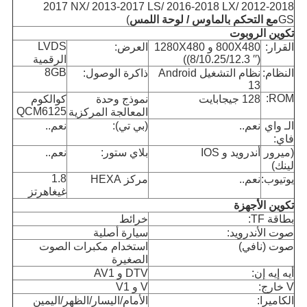
2017 NX/ 2013-2017 LS/ 2016-2018 LX/ 2012-2018
GS
مع التحكم بالماوس / لوحة اللمس
)
تكوين الروبوت
LVDS
القرار:
800X480 و 1280X480
العرض:
((8/10.25/12.3 ′′)
الرقمية
8GB
النظام:
نظام التشغيل Android
ذاكرة الوصول:
13
ROM:
128 جيجابايت
نموذج وحدة
كوالكوم
QCM6125
المعالجة المركزية
الـ واي
نعم..
(بي تي):
نعم..
فاي:
(ميرور
أندرويد و IOS
بلاي ستور:
نعم..
لينك)
1.8
يوتيوب:
نعم..
مركز HEXA
غيغاهرتز
تكوين الأجهزة
بطاقة TF:
خرائط
صوت الأندرويد:
سيارة أصلية
صوت (نافي)
استخدام مكبرات الصوت
الصغيرة
أيه إيه إن:
DTV و AV1
V خارج:
V و V1
الكاميرا:
الأمام/اليسار/الظهر/اليمين