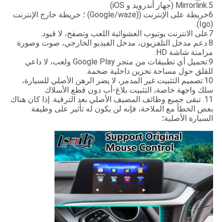
5.Mirrorlink (جهاز أندرويد و iOS)
6خريطة على الإنترنت ((Google/waze) ؛ خريطة خارج الإنترنت
(Igo).
7على الانترنت يوتيوب العشوائية اللعب وتصفح، لا قيود.
8.دعم مدخل التلفزيون، مدخل الفيديو الخارجي، صوت وصورة
مزامنة شاشة HD.
9.تحميل أي تطبيقات من متجر Google Play ولعب، لا داعي
للقلق حول مساحة تخزين داخلية ضخمة.
10.
تصميم التثبيت غير المدمر، لا يضر الرهن الأصلي للسيارة،
سلك واجهة خاصة، التثبيت بلاغ-أب دون قطع الأسلاك
11. تبقى جميع وظائف المضيف الأصلي بعد الترقية. إذا كان هناك
بعض الخطأ مع الملاحة، فإنه لن يكون له تأثير على وظيفة
السيارة الأصلية؛