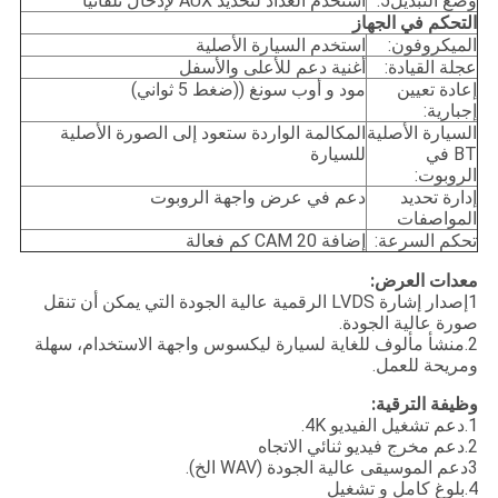
وضع التبديل5:
استخدم العداد لتحديد AUX لإدخال تلقائيًا
التحكم في الجهاز
الميكروفون:
استخدم السيارة الأصلية
عجلة القيادة:
أغنية دعم للأعلى والأسفل
إعادة تعيين
مود و أوب سونغ ((ضغط 5 ثواني)
إجبارية:
السيارة الأصلية
المكالمة الواردة ستعود إلى الصورة الأصلية
BT في
للسيارة
الروبوت:
إدارة تحديد
دعم في عرض واجهة الروبوت
المواصفات
تحكم السرعة:
إضافة CAM 20 كم فعالة
معدات العرض:
1إصدار إشارة LVDS الرقمية عالية الجودة التي يمكن أن تنقل
صورة عالية الجودة.
2.منشأ مألوف للغاية لسيارة ليكسوس واجهة الاستخدام، سهلة
ومريحة للعمل.
وظيفة الترقية:
1.دعم تشغيل الفيديو 4K.
2.دعم مخرج فيديو ثنائي الاتجاه
3دعم الموسيقى عالية الجودة (WAV الخ).
4.بلوغ كامل و تشغيل