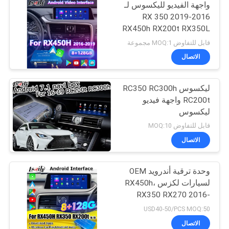
واجهة الفيديو لليكسوس لـ
2016-2019 RX 350
RX450h RX200t RX350L
RX450L RX300 RX350
قابل للتفاوض MOQ:1 مجموعة
الاتصال
ليكسوس RC350 RC300h
RC200t واجهة فيديو
ليكسوس
قابل للتفاوض MOQ:10
الاتصال
وحدة ترقية أندرويد OEM
لسيارات لكزس RX450h،
RX350 RX270 2016-
2021، دمج كاربلاي
USD40-50/PCS MOQ:50
لاسلكي، أندرويد أوتو،
الاتصال