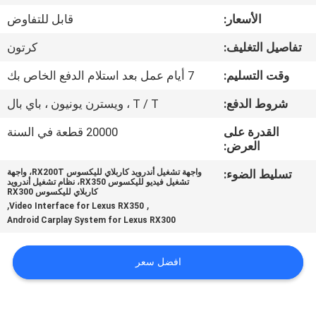
جولة
الأسعار:
قابل للتفاوض
في
تفاصيل التغليف:
كرتون
المعمل
وقت التسليم:
7 أيام عمل بعد استلام الدفع الخاص بك
مراقبة
شروط الدفع:
T / T ، ويسترن يونيون ، باي بال
الجودة
القدرة على
20000 قطعة في السنة
العرض:
اتصل
تسليط الضوء:
واجهة تشغيل أندرويد كاربلاي لليكسوس RX200T، واجهة
تشغيل فيديو لليكسوس RX350، نظام تشغيل أندرويد
بنا
كاربلاي لليكسوس RX300
,
,
Video Interface for Lexus RX350
Android Carplay System for Lexus RX300
أخبار
افضل سعر
حالات