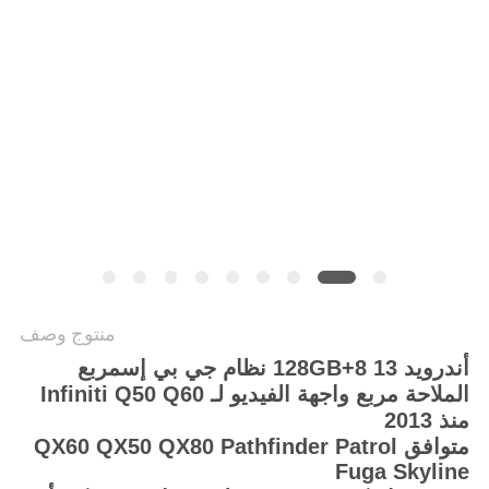
خريطة
الموقع
PRIVACY
POLICY
منتوج وصف
أندرويد 13 8+128GB نظام جي بي إس
مربع
الملاحة مربع واجهة الفيديو لـ Infiniti Q50 Q60
منذ 2013
متوافق QX60 QX50 QX80 Pathfinder Patrol
Fuga Skyline