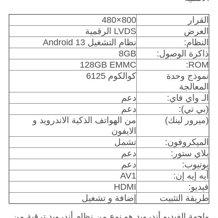
القرار
800×480
العرض
LVDS الرقمية
النظام:
نظام التشغيل Android 13
ذاكرة الوصول:
8GB
128GB EMMC
ROM:
نموذج وحدة
كوالكوم 6125
المعالجة
الـ واي فاي:
دعم
(بي تي):
دعم
(ميرور لينك)
من الهواتف الذكية الاندرويد و
الايفون
الميكروفون:
تشمل
بلاي ستور:
دعم
يوتيوب:
دعم
أيه إيه إن:
AV1
فيديو:
HDMI
طريقة التثبيت
إضافة و تشغيل
واجهة الفيديو أندرويد هو نوع من نظام أندرويد ترقية من