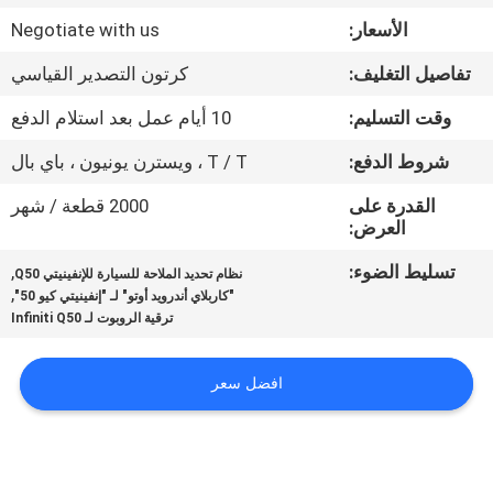
جولة
الأسعار:
Negotiate with us
في
تفاصيل التغليف:
كرتون التصدير القياسي
المعمل
وقت التسليم:
10 أيام عمل بعد استلام الدفع
مراقبة
شروط الدفع:
T / T ، ويسترن يونيون ، باي بال
الجودة
القدرة على
2000 قطعة / شهر
العرض:
اتصل
تسليط الضوء:
,
نظام تحديد الملاحة للسيارة للإنفينيتي Q50
,
"كاربلاي أندرويد أوتو" لـ "إنفينيتي كيو 50"
بنا
ترقية الروبوت لـ Infiniti Q50
أخبار
افضل سعر
حالات