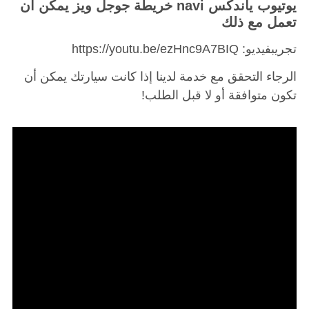
يوتيوب ياندكس navi خريطة جوجل ويز يمكن أن
تعمل مع ذلك
تجريب
فيديو: https://youtu.be/ezHnc9A7BIQ
الرجاء التحقق مع خدمة لدينا إذا كانت سيارتك يمكن أن
تكون متوافقة أو لا قبل الطلب!