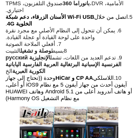
الأمامية، DVR،
بانوراما 360
صندوق التلفزيون، TPMS
اختياري.
5.
اتصل من خلال
Wi-Fi USB الأسنان الزرقاء، دعم شبكة
الخلوية 4G
.
6. يمكن أن تتحول إلى النظام الأصلي مع مجرد نقرة
واحدة على لوحة القيادة أو عجلة القيادة.
7. أفعلي الملاحة الصوتية
8بسيط
وصلة و تشغيل
التثبيت
9. تدعم العديد من اللغات، تشمل
الإنجليزية русский
الفرنسية الإسبانية البرتغالية العربية الفارسية اليابانية
الكورية العبرية
الخ
10.
اللاسلكي
CP AA و HiCar
وحدة ((تحتاج إلى جهاز
آيفون أحدث من جهاز آيفون 5 مع نظام iOS9 أو أعلى،
أو هاتف أندرويد أعلى من Android 5.1 وهاتف HUAWEI
مع نظام التشغيل Harmony OS)