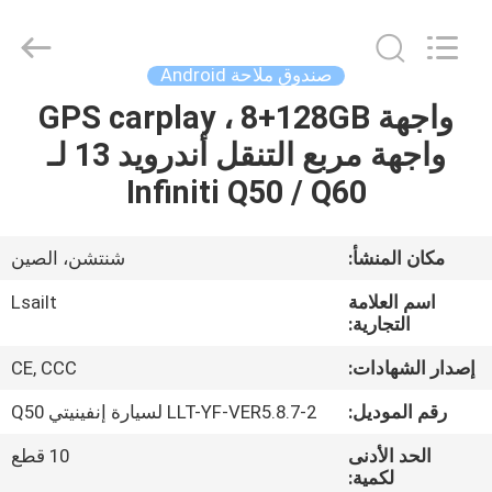
Shenzhen
Xinsongxia
Automobile
Electron
Co.,Ltd.
صندوق ملاحة Android
All
Rights
Reserved.
واجهة GPS carplay ، 8+128GB
منزل،
واجهة مربع التنقل أندرويد 13 لـ
بيت
Infiniti Q50 / Q60
منتجات
مكان المنشأ:
شنتشن، الصين
أشرطة
اسم العلامة
Lsailt
فيديو
التجارية:
إصدار الشهادات:
CE, CCC
معلومات
رقم الموديل:
LLT-YF-VER5.8.7-2 لسيارة إنفينيتي Q50
عنا
الحد الأدنى
10 قطع
لكمية: