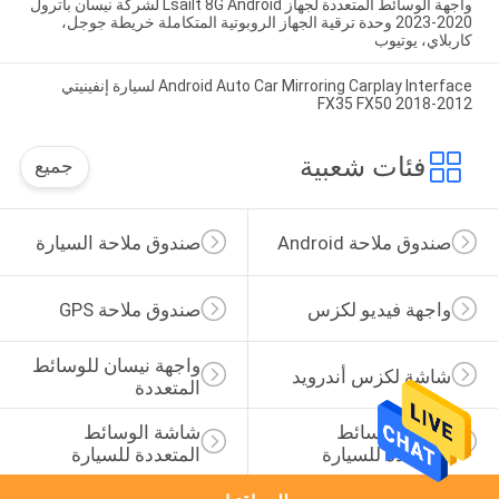
واجهة الوسائط المتعددة لجهاز Lsailt 8G Android لشركة نيسان باترول
2020-2023 وحدة ترقية الجهاز الروبوتية المتكاملة خريطة جوجل،
كاربلاي، يوتيوب
Android Auto Car Mirroring Carplay Interface لسيارة إنفينيتي
2012-2018 FX35 FX50
فئات شعبية
جميع
صندوق ملاحة Android
صندوق ملاحة السيارة
واجهة فيديو لكزس
صندوق ملاحة GPS
واجهة نيسان للوسائط 
شاشة لكزس أندرويد
المتعددة
عرض الوسائط 
شاشة الوسائط 
المتعددة للسيارة
المتعددة للسيارة