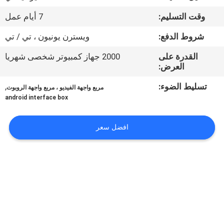
جولة
وقت التسليم:
7 أيام عمل
في
شروط الدفع:
ويسترن يونيون ، تي / تي
المعمل
القدرة على
2000 جهاز كمبيوتر شخصى شهريا
العرض:
مراقبة
تسليط الضوء:
,
الجودة
مربع واجهة الفيديو ، مربع واجهة الروبوت
android interface box
اتصل
افضل سعر
بنا
أخبار
حالات