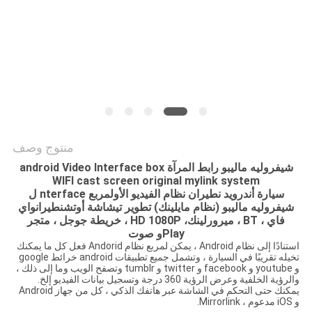
خريطة
الموقع
PRIVACY
POLICY
منتوج وصف
شيفروليه ماليبو رابط المرآة android Video Interface box
WIFI cast screen original mylink system
سيارة أندرويد
ن
طيران
نظام الفيديو الأول
مربع nterface
ل
شيفروليه ماليبو
(نظام مايلينك)
تطوير
تي
شاشة أوتش
ن
طيران
واي
فاي ، BT ،
ميرورلينك
، HD 1080P ، خريطة جوجل ،
متجر
Play
و
صوت
استنادًا إلى نظام Android ، يمكن لمربع نظام Andorid فعل كل ما يمكنك
تخيله تقريبًا في السيارة ، وتشمل جميع تطبيقات android خرائط google
و youtube و facebook و twitter و tumblr وتصفح الويب وما إلى ذلك ،
والرؤية الخلفية وعرض الرؤية 360 درجة وتسجيل بيانات الفيديو إلخ.
يمكنك حتى التحكم في الشاشة عبر هاتفك الذكي ، كل من جهاز Android
و iOS مدعوم ، Mirrorlink.