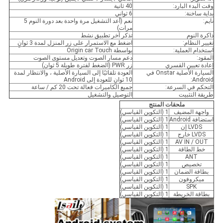
وقت البدء البارد:
40 ثانية
بداية ساخنة:
6 ثواني
نايم:
نعم (أعد التشغيل مرة واحدة بعد دورة النوم 5
مرات)
ذاكرة النوم
تذكر آخر تطبيق نشط
تغيير النظام:
اضغط مع الاستمرار على زر المنزل لمدة 3 ثوانٍ
استخدام العملية:
بواسطة Origin car Touch
المقود:
دعم مسار الصوت وتعديل مستوى الصوت
إعادة تعيين القسري
زر PWR (الضغط لفترة طويلة 5 ثوان)
السيارة الأصلية Onstar في
العودة تلقائيًا إلى السيارة الأصلية ، والانتظار لمدة
Android:
10 ثوانٍ للعودة إلى Android
التحكم في السرعة:
جميع الكاميرات فعالة تحت 20 كم / ساعة
طريقة التثبيت
التوصيل والتشغيل
ملحقات المنتج
واجهة المضيف
1 (التكوين القياسي)
استضافة Android
1 (التكوين القياسي)
LVDS إن
1 (التكوين القياسي)
LVDS خارج
1 (التكوين القياسي)
AV IN / OUT
1 (التكوين القياسي)
خط الطاقة
1 (التكوين القياسي)
ANT
1 (التكوين القياسي)
تخصيص
1 (التكوين القياسي)
بطاقة الضمان
1 (التكوين القياسي)
ميكروفون
1 (التكوين القياسي)
SPK
1 (التكوين القياسي)
بطاقة الخريطة
1 (التكوين القياسي)