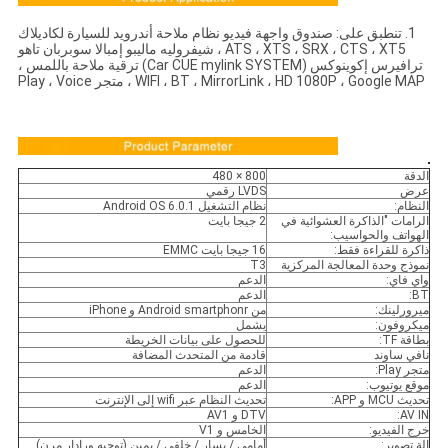
1. تنطبق على: صندوق واجهة فيديو نظام ملاحة أندرويد للسيارة لكاديلاك
ATS ، XTS ، SRX ، CTS ، XT5 ، شيفروليه ماليبو إمبالا سوبربان تاهو
ترافيرس إكوينوكس (Car CUE mylink SYSTEM) ترقية ملاحة باللمس ،
WIFI ، BT ، MirrorLink ، HD 1080P ، Google MAP ، متجر Play ، Voice
الدقة
800 × 480
عرض
LVDS رقمي
النظام:
نظام التشغيل Android OS 6.0.1
الرامات "الذاكرة العشوائية في
2 جيجا بايت
الهواتف والحواسيب:
ذاكرة للقراءة فقط:
16 جيجا بايت EMMC
نموذج وحدة المعالجة المركزية
T3
واي فاي:
الدعم
BT:
الدعم
ميرورلينك:
من Android smartphonr و iPhone
ميكروفون:
يشمل
بطاقة TF:
للحصول على بيانات الخريطة
نافي ساوند
قادمة من المتحدث المضافة
متجر Play:
الدعم
موقع يوتيوب:
الدعم
تحديث MCU و APP:
تحديث النظام عبر wifi إلى الإنترنت
AV IN:
DTV و AV1
خرج الفيديو:
الخامس و V1
الة تصوير:
أمامي / يسار / خلفي / يمين (توجيه ورادار مرن)