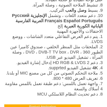
8. تنشيط الملاحة الصوتية ، وصلة المرآة.
9. بسيط
وصل والعب
التركيب.
10. دعم متعدد اللغات ، وتشمل
الإنجليزية P
усский
Français Español Português العربية الفارسية
اليابانية الكورية العبرية
إلخ
الاحتفالات والأجهزة المهنية
1. يتم دعم العرض التفاعلي متعدد الشاشات ، ووضع
LVDS.
2. الملحقات مثل المنظر الخلفي ، صندوق كاميرا عين
الطيور 360 ، DVD ، DVB-T TV box ، DVR ، وصلة
المرآة ، تشغيل الفيديو عبر USB.
3. دعم 2 HD RGB & LVDS إدخال إشارة الفيديو.
4.
4K
تشغيل الفيديو supprted.
5. ملاحة التحكم الصوتي من كل من مصنع MIC أو بلدنا.
6. تعريف العرض 480 * 800.
7. واجهة تعمل باللمس: دعم طبقة تعمل باللمس مقاومة
4 أسلاك والسعة
8. دعم تحديث النظام اللاسلكي MCU