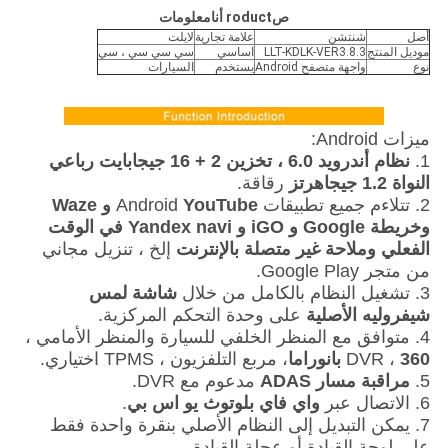
ص
roduct
أنا
معلومات
أصل
شنتشن
علامة تجارية
لايلت
موديل المنتج
LLT-KDLK-VER3.8.3
اساسي
سي سي سي ، سي
نوع
واجهة متصفح Android
يستخدم
السيارات
ميزات Android:
1.
نظام أندرويد 6.0 ، تخزين 2 + 16 جيجابايت رباعي
النواة 1.2 جيجاهرتز
رقاقة.
2. تتلاءم جميع تطبيقات Android
YouTube و Waze
وخريطة Google و iGO و Yandex navi في الوقت
الفعلي وملاحة غير متصلة بالإنترنت
إلخ ، تنزيل مجاني
من متجر Google Play.
3. تشغيل النظام بالكامل من خلال
شاشة لمس
شيفروليه الأصلية
على وحدة التحكم المركزية.
4. متوافق مع المنظر الخلفي للسيارة والمنظر الأمامي ،
360 بانوراما
DVR ،
، مربع التلفزيون ، TPMS اختياري.
5.
مراقبة مسار ADAS
مدعوم مع DVR.
6. الاتصال عبر
واي فاي بلوتوث يو اس بي
.
7. يمكن التبديل إلى النظام الأصلي بنقرة واحدة فقط
على لوحة القيادة أو عجلة القيادة.