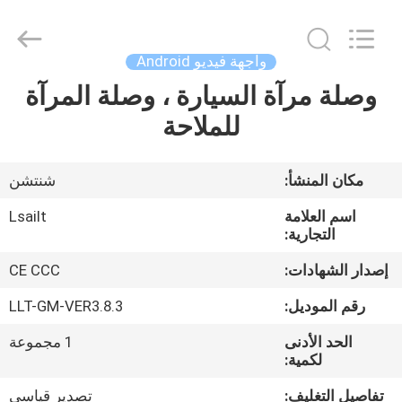
Shenzhen
Xinsongxia
Automobile
Electron
Co.,Ltd.
واجهة فيديو Android
All
Rights
Reserved.
وصلة مرآة السيارة ، وصلة المرآة
منزل،
للملاحة
بيت
منتجات
مكان المنشأ:
شنتشن
اسم العلامة
Lsailt
أشرطة
التجارية:
فيديو
إصدار الشهادات:
CE CCC
رقم الموديل:
LLT-GM-VER3.8.3
معلومات
الحد الأدنى
1 مجموعة
عنا
لكمية:
تفاصيل التغليف:
تصدير قياسي