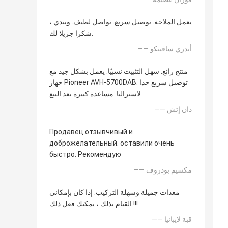
يعمل الملاحة. توصيل سريع. تواصل لطيف. ويندي ،
شكرا جزيلا لك.
—— أندري سافينكو
منتج رائع. سهل التثبيت نسبيًا. يعمل بشكل جيد مع
جهاز Pioneer AVH-5700DAB. توصيل سريع جدا
لاستراليا. مساعدة كبيرة بعد البيع
—— دان إتش
Продавец отзывчивый и
доброжелательный. оставили очень
быстро. Рекомендую
—— مكسيم بودروف
معدات جميلة وسهلة التركيب. إذا كان بإمكاني
القيام بذلك ، يمكنك فعل ذلك !!!
—— قبة لايبانيا