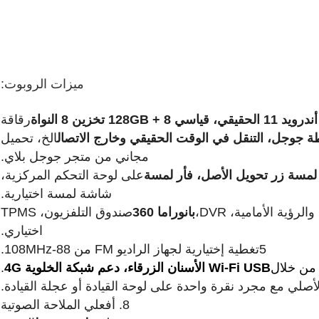
ميزات الروبوت:
، قياسي 8 + 128GB تخزين 8 النواة
رقاقة
ة جوجل، التنقل في الوقت الحقيقي وخارج الاتصال
الخ، تحميل
مجاني من متجر جوجل بلاي.
لمسة زر تحويل الأصل، فأر لمسة
على لوحة التحكم المركزية،
شاشة لمسة اختيارية.
بانوراما 360
صندوق التلفزيون، TPMS
اختياري.
5تغطية إختيارية لجهاز الراديو FM من 88-108MHz.
من خلال
Wi-Fi USB الأسنان الزرقاء، دعم شبكة الخلوية 4G
.
8. أفعلي الملاحة الصوتية