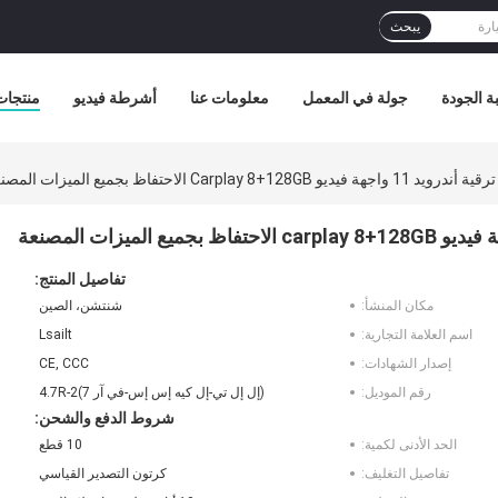
يبحث
ة الجودة
جولة في المعمل
معلومات عنا
أشرطة فيديو
منتجات
تفاصيل المنتج:
مكان المنشأ:
شنتشن، الصين
اسم العلامة التجارية:
Lsailt
إصدار الشهادات:
CE, CCC
رقم الموديل:
(إل إل تي-إل كيه إس إس-في آر 7)4.7R-2
شروط الدفع والشحن:
الحد الأدنى لكمية:
10 قطع
تفاصيل التغليف:
كرتون التصدير القياسي