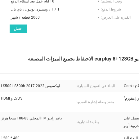
وقت التسليم:
10 أيام عمل بعد استلام الدفع
شروط الدفع:
T / T ، ويسترن يونيون ، باي بال
القدرة على العرض:
2000 قطعة / شهر
اتصل
البناء في لنموذج السيارة:
لوكسوس LS500 LS500h 2017-2022
 إمفورم"
LVDS و HDMI
منفذ وصلة إشارة الفيديو:
 يعمل على
دعم راديو FM المحلي 88-108 ميجا هرتز
وظيفة اختيارية:
درويد أوتو
البرتغالية
480 * 1280