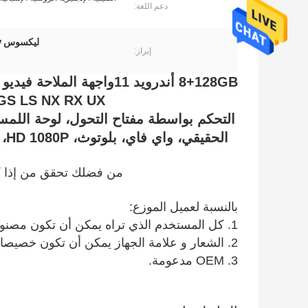
دعم اللغة:
ليكسوس LS500 LS500h,carplay أندرويد أوتو لليكسوس LS,واجهة فيديو لليكسوس LS
إبراز:
8+128GB أندرويد 11
S GS LS NX RX UX
التحكم بواسطة مفتاح التحول، لوحة اللمس
الحقيقي، واي فاي، بلوتوث، HD 1080P، خريطة جوجل، متجر بلاي، التحكم الصوتي، شبكة 4G
من فضلك تحقق من إذا كا
بالنسبة لعميل الموزع:
1. كل المستخدم الذي تراه يمكن أن تكون مصنوعة خصيصا بالنسبة لك، تحتاج MOQ 100pcs كل شهر.
2. الشعار و علامة الجهاز يمكن أن تكون خصيصا بالنسبة لك.
3. OEM مدعومة.