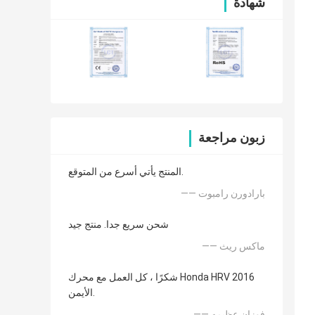
شهادة
زبون مراجعة
المنتج يأتي أسرع من المتوقع.
—— بارادورن رامبوت
شحن سريع جدا. منتج جيد
—— ماكس ريث
شكرًا ، كل العمل مع محرك Honda HRV 2016
الأيمن.
—— فوزان عظيمه