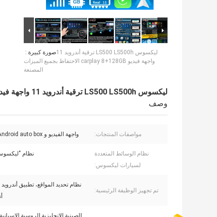
ليكسوس LS500 LS500h ترقية أندرويد 11
صورة كبيرة :
واجهة فيديو carplay 8+128GB الاحتفاظ بجميع الميزات
المصنعة
ليكسوس LS500 LS500h ترقية أندرويد 11 واجهة فيديو carplay 8+128GB الاحتفاظ بجميع الميزات المصنعة
وصف
مواصفات المنتجات:
واجهة الفيديو و Carplay Android auto box
نظام الوسائط المتعددة
نظام "ليكسوس
لسيارات ليكسوس:
نظام تحديد المواقع، تطبيق أندرويد
تم تجهيز الوظيفة الرئيسية:
أن
الصينية الإنجليزية الروسية الإسبانية 