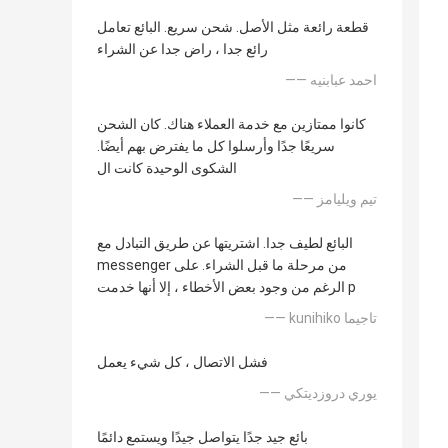
قطعة رائعة مثل الأصل. شحن سريع. البائع تعامل
رائع جدا ، راض جدا عن الشراء
—— احمد عبابنيه
كانوا ممتازين مع خدمة العملاء هناك. كان الشحن
سريعًا جدًا وأرسلوا كل ما يفترض بهم أيضًا.
الشكوى الوحيدة كانت ال
—— تيم ويليامز
البائع لطيف جدا. اشتريتها عن طريق التبادل مع
messenger من مرحلة ما قبل الشراء. على
الرغم من وجود بعض الأخطاء ، إلا أنها خدمت p
—— kunihiko تاجيما
فشل الاتصال ، كل شيء يعمل
—— يوري دروزديتكي
بائع جيد جدًا يتواصل جيدًا ويستمع دائمًا