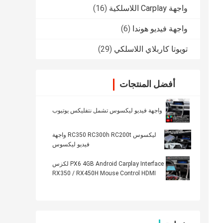
واجهة Carplay اللاسلكية
(16)
واجهة فيديو هوندا
(6)
تويوتا كاربلاي اللاسلكي
(29)
أفضل المنتجات
واجهة فيديو ليكسوس تشمل نتفليكس يوتيوب
ليكسوس RC350 RC300h RC200t واجهة
فيديو ليكسوس
PX6 4GB Android Carplay Interface لكزس
RX350 / RX450H Mouse Control HDMI
Android Auto