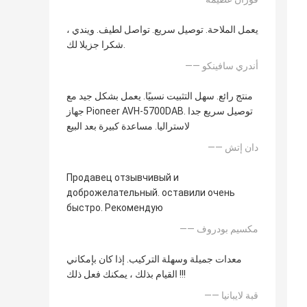
يعمل الملاحة. توصيل سريع. تواصل لطيف. ويندي ،
شكرا جزيلا لك.
—— أندري سافينكو
منتج رائع. سهل التثبيت نسبيًا. يعمل بشكل جيد مع
جهاز Pioneer AVH-5700DAB. توصيل سريع جدا
لاستراليا. مساعدة كبيرة بعد البيع
—— دان إتش
Продавец отзывчивый и
доброжелательный. оставили очень
быстро. Рекомендую
—— مكسيم بودروف
معدات جميلة وسهلة التركيب. إذا كان بإمكاني
القيام بذلك ، يمكنك فعل ذلك !!!
—— قبة لايبانيا