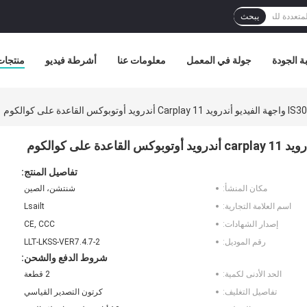
يبحث
ة الجودة
جولة في المعمل
معلومات عنا
أشرطة فيديو
منتجات
تفاصيل المنتج:
مكان المنشأ:
شنتشن، الصين
اسم العلامة التجارية:
Lsailt
إصدار الشهادات:
CE, CCC
رقم الموديل:
LLT-LKSS-VER7.4.7-2
شروط الدفع والشحن:
الحد الأدنى لكمية:
2 قطعة
تفاصيل التغليف:
كرتون التصدير القياسي