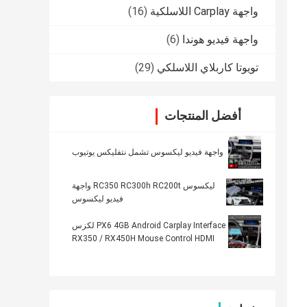
واجهة Carplay اللاسلكية
(16)
واجهة فيديو هوندا
(6)
تويوتا كاربلاي اللاسلكي
(29)
أفضل المنتجات
واجهة فيديو ليكسوس تشمل نتفليكس يوتيوب
ليكسوس RC350 RC300h RC200t واجهة
فيديو ليكسوس
PX6 4GB Android Carplay Interface لكزس
RX350 / RX450H Mouse Control HDMI
Android Auto