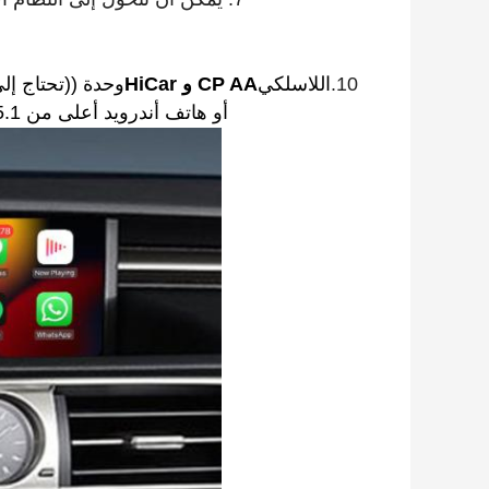
10.
اللاسلكي
CP AA و HiCar
أو هاتف أندرويد أعلى من Android 5.1 وهاتف HUAWEI مع نظام التشغيل Harmony OS)