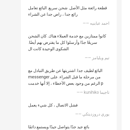
قطعة رائعة مثل الأصل. شحن سريع. البائع تعامل
رائع جدا ، راض جدا عن الشراء
—— احمد عبابنيه
كانوا ممتازين مع خدمة العملاء هناك. كان الشحن
سريعًا جدًا وأرسلوا كل ما يفترض بهم أيضًا.
الشكوى الوحيدة كانت ال
—— تيم ويليامز
البائع لطيف جدا. اشتريتها عن طريق التبادل مع
messenger من مرحلة ما قبل الشراء. على
الرغم من وجود بعض الأخطاء ، إلا أنها خدمت p
—— kunihiko تاجيما
فشل الاتصال ، كل شيء يعمل
—— يوري دروزديتكي
بائع جيد جدًا يتواصل جيدًا ويستمع دائمًا