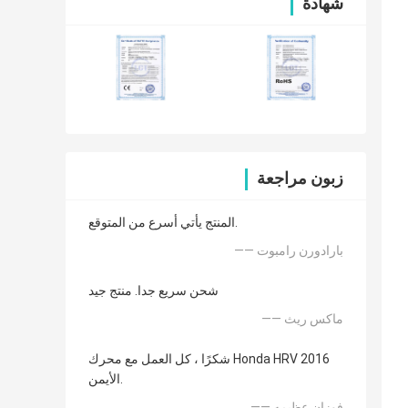
شهادة
زبون مراجعة
المنتج يأتي أسرع من المتوقع.
—— بارادورن رامبوت
شحن سريع جدا. منتج جيد
—— ماكس ريث
شكرًا ، كل العمل مع محرك Honda HRV 2016
الأيمن.
—— فوزان عظيمه