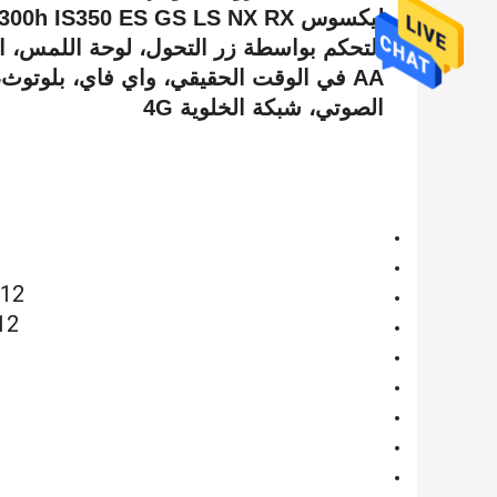
ليكسوس IS200t IS300h IS350 ES GS LS NX RX الخ
الصوتي، شبكة الخلوية 4G
012
12