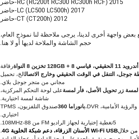
RC (RC200t RC300 RC300h RCF) 2015-حاضر
LC (LC500 LC500h) 2017-حاضر
CT (CT200h) 2012-حاضر
للسيارة أعلاه ربما comptable مع بعض واجهة أخرى لدينا، يرجى ملاحظة لنا نموذج العام،
حجم الشاشة والملاحة لديها أو لا هنا.
، قياسي 8 + 128GB تخزين 8 النواة
رقاقة
ة جوجل، التنقل في الوقت الحقيقي وخارج الاتصال
الخ، تحميل
مجاني من متجر جوجل بلاي.
لمسة زر تحويل الأصل، فأر لمسة
على لوحة التحكم المركزية،
شاشة لمسة اختيارية.
بانوراما 360
صندوق التلفزيون، TPMS
اختياري.
5تغطية إختيارية لجهاز الراديو FM من 88-108MHz.
من خلال
Wi-Fi USB الأسنان الزرقاء، دعم شبكة الخلوية 4G
.