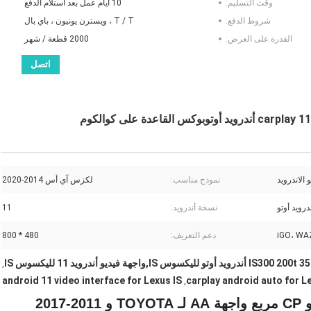
وقت التسليم:
10 أيام عمل بعد استلام الدفع
شروط الدفع:
T / T ، ويسترن يونيون ، باي بال
القدرة على العرض:
2000 قطعة / شهر
اتصل
 الاندرويد
نموذج مناسب:
لكزس آي أس 2014-2020
درويد أوتو
نسخة أندرويد:
11
دعم التعريف:
480 * 800
,
android 11 video interface for Lexus IS
carplay android auto for L
,
واجهة الملاحة الفيديو CP مربع واجهة AA لـ TOYOTA و 2011-2017