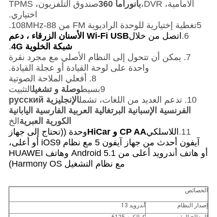
الأمامية، DVR،
بانوراما 360
صندوق التلفزيون، TPMS
اختياري.
5تغطية إختيارية للوحدة الراديوية FM من 88-108MHz.
6.
اتصل من خلال
Wi-Fi USB الأسنان الزرقاء ، دعم
شبكة الخلوية 4G
.
7. يمكن أن تتحول إلى النظام الأصلي مع مجرد نقرة
واحدة على لوحة القيادة أو عجلة القيادة.
8. أفعلي الملاحة الصوتية
9بسيط
وصلة و تشغيل
التثبيت
10. تدعم العديد من اللغات، تشمل
الإنجليزية русский
الفرنسية الإسبانية البرتغالية العربية الفارسية اليابانية
الكورية العبرية
الخ
11.
اللاسلكي
CP AA و HiCar
وحدة ((تحتاج إلى جهاز
آيفون أحدث من جهاز آيفون 5 مع نظام iOS9 أو أعلى،
أو هاتف أندرويد أعلى من Android 5.1 وهاتف HUAWEI
مع نظام التشغيل Harmony OS)
الخصائص
إصدار النظام
أندرويد 13