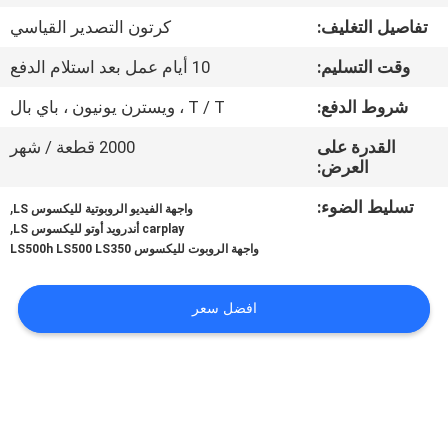
جولة
تفاصيل التغليف:
كرتون التصدير القياسي
في
وقت التسليم:
10 أيام عمل بعد استلام الدفع
المعمل
شروط الدفع:
T / T ، ويسترن يونيون ، باي بال
مراقبة
القدرة على
2000 قطعة / شهر
العرض:
الجودة
تسليط الضوء:
,
واجهة الفيديو الروبوتية لليكسوس LS
,
carplay أندرويد أوتو لليكسوس LS
اتصل
واجهة الروبوت لليكسوس LS500h LS500 LS350
بنا
افضل سعر
أخبار
حالات