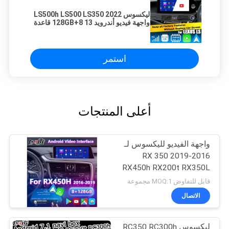
ليكسوس LS500h LS500 LS350 2022
واجهة فيديو أندرويد 13 8+128GB قاعدة
على كوالكوم
استمر
أعلى المنتجات
واجهة الفيديو لليكسوس لـ
2016-2019 RX 350
RX450h RX200t RX350L
RX450L RX300 RX350
قابل للتفاوض MOQ:1 مجموعة
الاتصال
ليكسوس RC350 RC300h