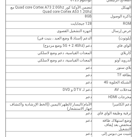
المعالج الرئيسي
كوالكوم 6125
الهيكل
تتضمن الأوكتا كور Quad core Cortex A73 2.0Ghz مع
Quad core Cortex A53 1.2Ghz
ذاكرة الوصول
8GB
ROM
128 جيجابايت
عرض إرسال
أجهزة التشغيل القصوى
(بلوتوث)
الدعم (استاذ & وضع العبد ، بنيت في)
الواي فاي
دعم (5G + 2.4Ghz وضع مزدوج)
كاربلاي
المعدات القياسية، دعم وضع لاسلكي
أندرويد أوتو
المعدات القياسية، دعم وضع لاسلكي
بلاي ستور
دعم
بطاقة TF
دعم
الشبكة الخلوية 4G
دعم
مدخلات AV
دعم لـ DTV و DVD
مخرجات HDMI
دعم
دعم الكاميرا
الأمام/اليسار/الظهر/اليمين ((الخط الإرشادية واكتشاف
جهاز الاستشعار)
ترقية وظيفة الواي فاي
دعم
وضع استهلاك طاقة
دعم
منخفض بعد إيقاف
التشغيل
تثبيت من دبوس إلى
دعم