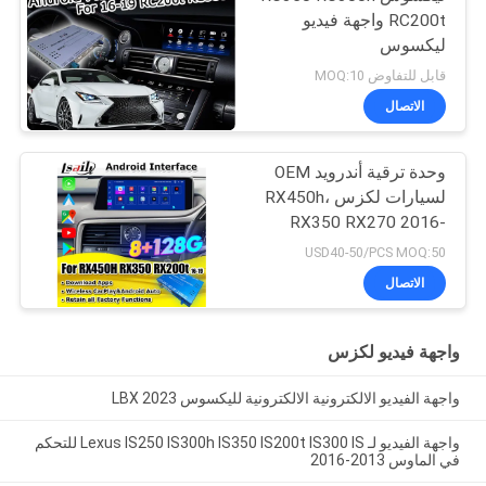
RC200t واجهة فيديو
ليكسوس
قابل للتفاوض MOQ:10
الاتصال
وحدة ترقية أندرويد OEM
لسيارات لكزس RX450h،
RX350 RX270 2016-
2021، دمج كاربلاي
USD40-50/PCS MOQ:50
لاسلكي، أندرويد أوتو،
الاتصال
يوتيوب، نتفليكس
واجهة فيديو لكزس
واجهة الفيديو الالكترونية الالكترونية لليكسوس LBX 2023
واجهة الفيديو لـ Lexus IS250 IS300h IS350 IS200t IS300 IS للتحكم
في الماوس 2013-2016