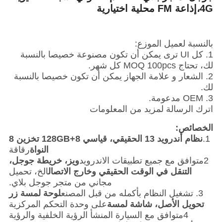
4G،إذاعة FM محلية اختيارية
بالنسبة لعميل الموزع:
1. كل UI ترى يمكن أن تكون مصنوعة خصيصا بالنسبة
لك، تحتاج MOQ 100pcs كل شهر.
2. الشعار و علامة الجهاز يمكن أن تكون خصيصا بالنسبة
لك.
3. OEM مدعومة.
اترك الرسالة لمزيد من المعلومات
الخصائص:
1.
نظام أندرويد 13 الحقيقي، قياسي 8+128GB تخزين 8
النواة
رقاقة
2متوافق مع جميع تطبيقات الاندرويد
ويز، خريطة جوجل،
التنقل في الوقت الحقيقي وخارج الاتصال
الخ، تحميل
مجاني من متجر جوجل بلاي.
3. تشغيل النظام بأكمله من قبل المصنع
لوحة لمسة زر
تحويل الأصل، شاشة لمسة
على وحدة التحكم المركزية
4متوافق مع السيارة المنشأ الرؤية الخلفية والرؤية