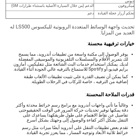
دبوس
ميكروفون
الدعم (من خلال السيارة الأصلية باستثناء طرازات GM)
تحكم أزرار عجلة القيادة
دعم
تحديث واجهة الوسائط المتعددة الروبوتية لليكسوس LS500 له
العديد من المزايا:
خيارات ترفيهية محسنة
:
يوفر الوصول إلى مكتبة واسعة من تطبيقات أندرويد، مما يسمح
لك بتمرير الأفلام والمسلسلات التلفزيونية والموسيقى المفضلة
لديك. يمكنك استخدام خدمات البث الشائعة مثل نتفليكس، أمازون
برايم فيديو،أو Spotify للاستمتاع بالترفيه عالي الجودة أثناء القيادة.
كما يمكن أن تضيف القدرة على تثبيت تطبيقات الألعاب طبقة
إضافية من الترفيه ، خاصة للركاب في الرحلات الطويلة.
قدرات الملاحة المحسنة
:
وغالباً ما تأتي واجهات أندرويد مع برامج رسم خرائط محدثة وأكثر
دقة يمكنها توفير تحديثات حركة المرور في الوقت الحقيقيوحتى
تفاصيل عن نقاط الاهتمام على طول طريقكهذا يساعدك على
التنقل بشكل أكثر كفاءة والوصول إلى وجهتك بشكل أسرع.
تقدم بعض تطبيقات التنقل على أندرويد أيضًا ميزات مثل رسم
خرائط ثلاثية الأبعاد وتوجيه المسار ، مما يعزز تجربة القيادة.