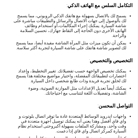
التكامل السلس مع الهاتف الذكي
:
يسمح لك بالاتصال بسهولة مع هاتفك الذكي الروبوتي، مما يسمح
لك بالوصول إلى جهات الاتصال والرسائل والتطبيقات مباشرة على
شاشة السيارة. يمكنك إجراء المكالمات،أو استخدام وظائف
الهاتف الأخرى دون الحاجة إلى التقاط جهازك، تحسين السلامة
والراحة.
يمكن أن تكون ميزات مثل المرآة الشاشة مفيدة أيضا، مما يسمح
لك لتصوير شاشة هاتفك على شاشة السيارة لتجربة أكثر سلاسة.
التخصيص والتخصيص
:
يمكنك تخصيص الواجهة حسب تفضيلاتك. تغيير التخطيط، وإعداد
اختصارات لتطبيقاتك المفضلة، واختيار مواضيع مختلفة.هذا يسمح
لك لخلق تجربة فريدة وذات طابع شخصي داخل السيارة.
يمكنك أيضاً تعديل الإعدادات مثل الموازنة الصوتية، وضوء
الشاشة، وتفضيلات اللغة لتتناسب مع احتياجاتك.
التواصل المحسن
:
واجهات اندرويد الوسائط المتعددة عادة ما توفر اتصال بلوتوث و
واي فاي أفضل وهذا يعني أنه يمكنك توصيل أجهزة متعددة في
وقت واحد، ومشاركة الملفات بسهولة أكبروحتى استخدام نظام
السيارة كمركز اتصال واي فاي إذا دعمت.