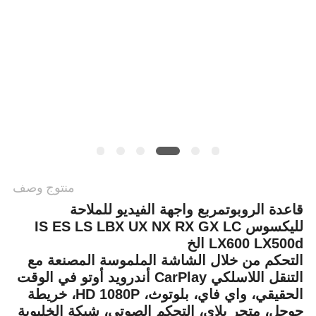
خريطة
الموقع
PRIVACY
POLICY
منتوج وصف
قاعدة الروبوت
مربع واجهة الفيديو للملاحة
لليكسوس IS ES LS LBX UX NX RX GX LC
LX600 LX500d الخ
التحكم من خلال الشاشة الملموسة المصنعة مع
التنقل اللاسلكي CarPlay أندرويد أوتو في الوقت
الحقيقي، واي فاي، بلوتوث، HD 1080P، خريطة
جوجل، متجر بلاي، التحكم الصوتي، شبكة الخليوية