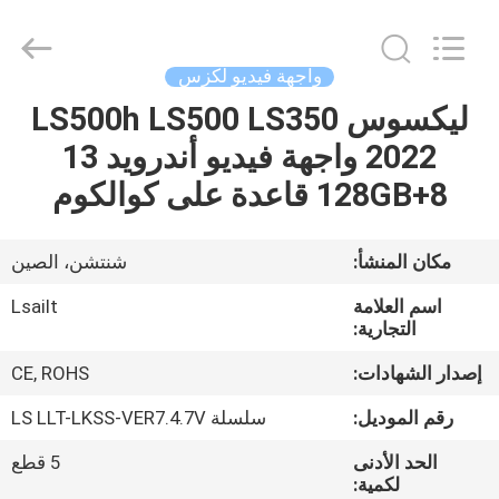
Shenzhen
Xinsongxia
Automobile
Electron
Co.,Ltd.
واجهة فيديو لكزس
All
Rights
Reserved.
ليكسوس LS500h LS500 LS350
منزل،
2022 واجهة فيديو أندرويد 13
بيت
8+128GB قاعدة على كوالكوم
منتجات
مكان المنشأ:
شنتشن، الصين
أشرطة
اسم العلامة
Lsailt
فيديو
التجارية:
إصدار الشهادات:
CE, ROHS
معلومات
رقم الموديل:
سلسلة LS LLT-LKSS-VER7.4.7V
عنا
الحد الأدنى
5 قطع
لكمية: