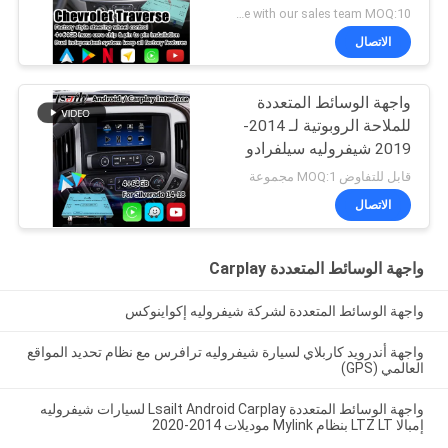
android auto
negotiate with our sales team MOQ:10 قطع
الاتصال
واجهة الوسائط المتعددة
للملاحة الروبوتية لـ 2014-
2019 شيفروليه سيلفرادو
1500 2500 3500 نظام
قابل للتفاوض MOQ:1 مجموعة
ميلينك
الاتصال
واجهة الوسائط المتعددة Carplay
واجهة الوسائط المتعددة لشركة شيفروليه إكواينوكس
واجهة أندرويد كاربلاي لسيارة شيفروليه ترافرس مع نظام تحديد المواقع
العالمي (GPS)
واجهة الوسائط المتعددة Lsailt Android Carplay لسيارات شيفروليه
إمبالا LTZ LT بنظام Mylink موديلات 2014-2020