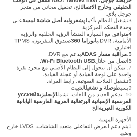
خريطة جوجل، iGO، Yandex navi التنقل في الوقت
الحقيقي وخارج الاتصال
الخ، تحميل مجاني من متجر
جوجل بلاي.
3تشغيل النظام بأكمله
شفروليه أصل شاشة لمسة
على
وحدة التحكم المركزية
4متوافق مع السيارة المنشأ الرؤية الخلفية والرؤية
الأمامية، DVR،
بانوراما 360
صندوق التلفزيون، TPMS
اختياري.
5.
مراقبة مسار ADAS
يدعم مع DVR.
6اتصل من خلال
Wi-Fi Bluetooth USB
.
7. يمكن أن تتحول إلى النظام الأصلي مع مجرد نقرة
واحدة على لوحة القيادة أو عجلة القيادة.
8تشغيل الملاحة الصوتية، رابط المرآة.
9بسيط
وصلة و تشغيل
التثبيت
10. تدعم العديد من اللغات، تشمل
الإنجليزية
усский
الفرنسية الإسبانية البرتغالية العربية الفارسية اليابانية
الكورية العبرية
الخ
الأجهزة المهنية
1يتم دعم العرض التفاعلي متعدد الشاشات، LVDS خارج
وضع.