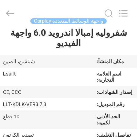
Shenzhen
Xinsongxia
Automobile
Electron
Co.,Ltd.
واجهة الوسائط المتعددة Carplay
All
Rights
Reserved.
شفروليه إمبالا اندرويد 6.0 واجهة
منزل،
الفيديو
بيت
منتجات
مكان المنشأ:
شنتشن، الصين
اسم العلامة
Lsailt
أشرطة
التجارية:
فيديو
إصدار الشهادات:
CE, CCC
رقم الموديل:
LLT-KDLK-VER3.7.3
معلومات
الحد الأدنى
10 قطع
عنا
لكمية:
تفاصيل التغليف:
تصدير الكرتون