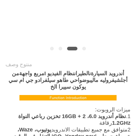
خريطة
الموقع
PRIVACY
POLICY
منتوج وصف
أندرويد السيارة
ن
الطيران
نظام الفيديو I
مربع واجهة
من
أجل
شيفروليه ماليبو
ضواحي طاهو سيلفرادو جي ام سي
يوكون سييرا الخ
ميزات الروبوت:
1.
نظام أندرويد 6.0، 2 + 16GB تخزين رباعي النواة
1.2GHz
رقاقة
2متوافق مع جميع تطبيقات الاندرويد
يوتيوب، Waze،