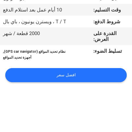
جولة
وقت التسليم:
10 أيام عمل بعد استلام الدفع
في
شروط الدفع:
T / T ، ويسترن يونيون ، باي بال
المعمل
القدرة على
2000 قطعة / شهر
العرض:
مراقبة
تسليط الضوء:
,
الجودة
نظام تحديد المواقع (GPS car navigator)
أجهزة تحديد المواقع
اتصل
افضل سعر
بنا
أخبار
حالات