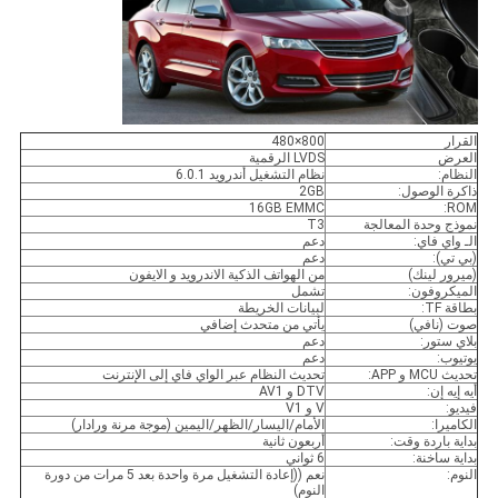
القرار
800×480
العرض
LVDS الرقمية
النظام:
نظام التشغيل أندرويد 6.0.1
ذاكرة الوصول:
2GB
16GB EMMC
ROM:
نموذج وحدة المعالجة
T3
الـ واي فاي:
دعم
(بي تي):
دعم
(ميرور لينك)
من الهواتف الذكية الاندرويد و الايفون
الميكروفون:
تشمل
بطاقة TF:
لبيانات الخريطة
صوت (نافي)
يأتي من متحدث إضافي
بلاي ستور:
دعم
يوتيوب:
دعم
تحديث MCU و APP:
تحديث النظام عبر الواي فاي إلى الإنترنت
أيه إيه إن:
DTV و AV1
فيديو:
V و V1
الكاميرا:
الأمام/اليسار/الظهر/اليمين (موجة مرنة ورادار)
بداية باردة وقت:
أربعون ثانية
بداية ساخنة:
6 ثواني
النوم:
نعم ((إعادة التشغيل مرة واحدة بعد 5 مرات من دورة
النوم)