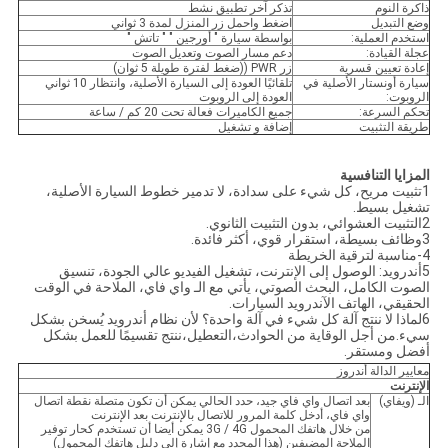
ذاكرة النوم
تذكر آخر تطبيق نشط
وضع التبديل
اضغط واحمل زر المنزل لمدة 3 ثواني
استخدم العملية:
بواسطة سيارة " أورجين " " تاتش "
عجلة القيادة:
دعم مسار الصوت وتعديل الصوت
إعادة تعيين قسرية
زر PWR ((ضغط لفترة طويلة 5 ثوان)
سيارة أونستار الأصلية في
تلقائيًا العودة إلى السيارة الأصلية، وانتظار 10 ثواني
الروبوت:
العودة إلى الروبوت
تحكم السرعة:
جميع الكاميرات فعالة تحت 20 كم / ساعة
طريقة التثبيت
إضافة و تشغيل
المزايا التنافسية
1تثبيت مريح، كل شيء على سدادة، لا تدمير خطوط السيارة الأصلية،
تشغيل بسيط.
2التثبيت العشوائي، بدون التثبيت الثانوي.
3وظائف بسيطة، استقرار قوي، أكثر فائدة.
4-مناسبة لترقية الخريطة
5أندرويد: الوصول إلى الإنترنت، تشغيل الفيديو عالي الجودة، تنسيق
الصوت الكامل، البحث الصوتي، يأتي مع الـ واي فاي، الملاحة في الوقت
الحقيقي، الهاتف الآندرويد السيارات.
6لماذا لا ننتج آلة كل شيء في آلة واحدة؟ لأن نظام أندرويد يُسخن بشكل
سيء.من أجل الوقاية من الحوادث،التعطيل،ننتج تقسيمًا للعمل بشكل
أفضل ومستقر.
معايير الدالة أندروز
الإنترنت
الـ (ويفاي)
بعد اتصال واي فاي جيد، حدد الحالي يمكن أن تكون متصلة نقطة اتصال
واي فاي، أدخل كلمة المرور للاتصال بالإنترنت بعد الإنترنت
من خلال هاتفك المحمول 3G / 4G يمكن أيضا أن تستخدم كحار توفير
الملاحة المضيفين (هذا المحدد مع إشارة إلى دليل هاتفك المحمول)