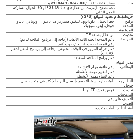
3G
معيار 3G/WCDMA/CDMA2000/TD-SCDMA
دعم تصفح الإنترنت من خلال 3G USB dongle أو 3G الجوال مشاركة
العمل التالي
خريطة
(
نظام تحديد المواقع (GPS)
)
برامج
خط الجمال، داوداتونغ، لينغتو، هيبيرغراف، نافيون، أوتونافي، بايدو،
الملاحة
جوجل، إيغو، سيجيك
المدعومة
تحديث
من خلال بطاقة TF
الخريطة
دعم الملاحة الحية ثلاثية الأبعاد، ((حاجة إلى برنامج الملاحة لدعم)
دعم الملاحة صوت الخلط / صوت أعيد
دعم حركة المرور في الوقت الحقيقي ((حاجة إلى برنامج التنقل لدعم
الإنترنت)
دعم برامج الملاحة المتعددة
مدير المهام
الوظائف
دعم قائمة مهام الأنشطة
دعم لتغيير مهمة الأنشطة
دعم لإنهاء مهمة الأنشطة
النظام مع
المتصفح،حاسبة،التقويم وإرسال البريد الإلكتروني،متجر جوجل
جوجل
تحديث
قرص فلاش TF أو U
البرمجيات
التعرف على
دعم
الصوت
لغة النظام
لغات متعددة