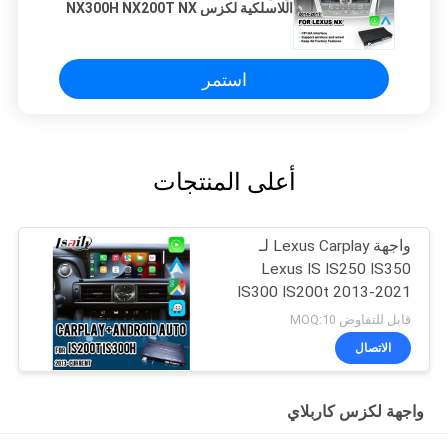
اللاسلكية لكزس NX300H NX200T NX
300h 2014-2017
استمر
أعلى المنتجات
واجهة Lexus Carplay لـ
Lexus IS IS250 IS350
IS300 IS200t 2013-2021
قابل للتفاوض MOQ:10
الاتصال
واجهة لكزس كاربلاي