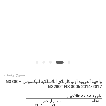
خريطة
الموقع
PRIVACY
POLICY
منتوج وصف
واجهة أندرويد آوتو كاربلاي اللاسلكية لليكسوس NX300H
NX200T NX 300h 2014-2017
واجهة CP / AA
التكوين
النظام
نظام لينكس
سي بي
السلكية واللاسلكية