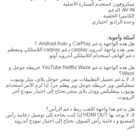
ميكروفون: استخدم السيارة الأصلية
AV IN: الدعم
الكاميرا الخلفية
وحدة الراديو: اختياري
أسئلة وأجوبة:
هل هذه الواجهة تدعم CarPlay و Android Auto ؟
نعم، هذه واجهة أندرويد carplay دعم carplay اللاسلكي ومعظم
دعم الهاتف استخدام اللاسلكي أندرويد أوتو.
هل هذه الواجهة تدعم YouTube Netflix Waze خريطة جوجل و
Waze؟
لا، لا يدعم تحميل التطبيقات من متجر جوجل بلاي، مثل يوتيوب
نيتفليكس ويز خريطة جوجل ويز وهلم جرا. إذا لزم الأمر استخدام
يوتيوب نيتفليكس وودل بلاي متجر،تحتاج إلى اختيار نموذج آخر
الروبوت.
هل يدعم هذا واجهة اللعب ربط دعم الرأس؟
لا، لا يوجد بها HDMI OUT إذا كنت بحاجة إلى توصيل دعامة رأس
المصنع و دعامة رأس السوق، تحتاج إلى اختيار نموذج أندرويد
آخر.