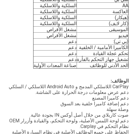
AA
السلكية واللاسلكية
العاكسة
السلكية واللاسلكية
(هيكار)
السلكية واللاسلكية
(كار لايف)
السلكية واللاسلكية
الموسيقى
مشغل الأقراص
فيديو
مشغل الأقراص
(بي تي):
دعم
الكاميرا الأمامية / الخلفية
دعم
تحكم عجلة القيادة
دعم
تشغيل جهاز التحكم بالفأرة
دعم
الحد الأدنى للوظائف
صناعة المعدات الأولية
الوظائف:
CarPlay اللاسلكي المدمج و Android Auto اللاسلكي / السلكي
دعم عرض معلومات درجة الحرارة على الشاشة.
دعم كاميرا المصنع
دعم إضافة كاميرا خلفية بعد السوق
وصلة سهلة
صوت كاربلاي من خلال أصل أوكس IN بجودة عالية.
دعم لوحة اللمس الأصلية، ولوحة التحكم، والقيادة وأزرار OEM
نظام التحكم في Carplay.
الحفاظ على جميع الوظائف الأصلية في نظام السيارة الأصلية