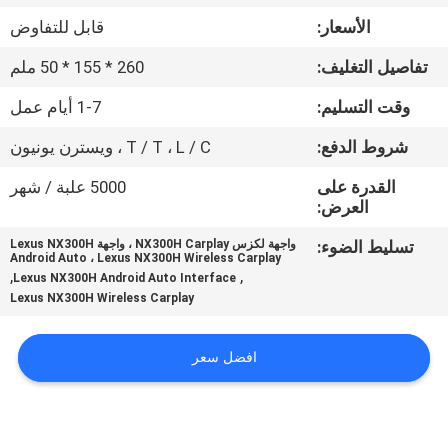
جولة
الأسعار:
قابل للتفاوض
في
تفاصيل التغليف:
260 * 155 * 50 ملم
المعمل
وقت التسليم:
1-7 أيام عمل
مراقبة
شروط الدفع:
T / T ، L / C ، ويسترن يونيون
الجودة
القدرة على
5000 علبة / شهر
العرض:
اتصل
تسليط الضوء:
واجهة لكزس NX300H Carplay ، واجهة Lexus NX300H
Android Auto ، Lexus NX300H Wireless Carplay
بنا
,
,
Lexus NX300H Android Auto Interface
Lexus NX300H Wireless Carplay
أخبار
افضل سعر
حالات