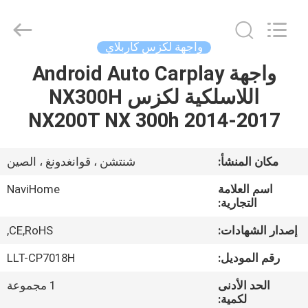
Shenzhen
Xinsongxia
Automobile
Electron
Co.,Ltd.
واجهة لكزس كاربلاي
All
Rights
Reserved.
واجهة Android Auto Carplay
منزل،
اللاسلكية لكزس NX300H
بيت
NX200T NX 300h 2014-2017
منتجات
مكان المنشأ:
شنتشن ، قوانغدونغ ، الصين
أشرطة
اسم العلامة
NaviHome
فيديو
التجارية:
إصدار الشهادات:
CE,RoHS,
معلومات
رقم الموديل:
LLT-CP7018H
عنا
الحد الأدنى
1 مجموعة
لكمية: