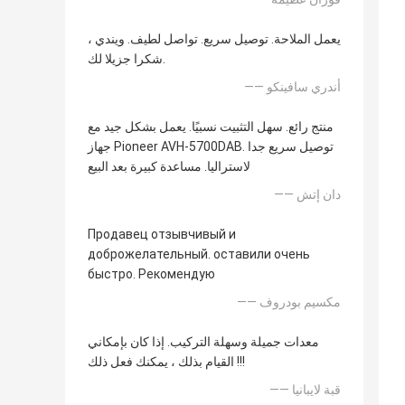
يعمل الملاحة. توصيل سريع. تواصل لطيف. ويندي ،
شكرا جزيلا لك.
—— أندري سافينكو
منتج رائع. سهل التثبيت نسبيًا. يعمل بشكل جيد مع
جهاز Pioneer AVH-5700DAB. توصيل سريع جدا
لاستراليا. مساعدة كبيرة بعد البيع
—— دان إتش
Продавец отзывчивый и
доброжелательный. оставили очень
быстро. Рекомендую
—— مكسيم بودروف
معدات جميلة وسهلة التركيب. إذا كان بإمكاني
القيام بذلك ، يمكنك فعل ذلك !!!
—— قبة لايبانيا