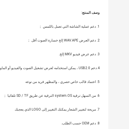
وصف المنتج
:
1. دعم عملية الشاشة التي تعمل باللمس ；
2. دعم العرض WAV.APE إلخ خسارة الصوت أقل ；
3. دعم عرض فيديو MKV إلخ.
4.دعم USB2.0 ، يمكن استخدامه لعرض تشغيل الصوت والفيديو أو الماوس ；
5. اعتماد قالب خاص حصري ، والمظهر فريد من نوعه
6. من السهل ترقية system.OS الترقية عن طريق SD / TF تلقائيا ；
7. مريحة لتغيير الشعار.يمكنك التغيير إلى LOGO الذي يعجبك
8. دعم OEM حسب الطلب.