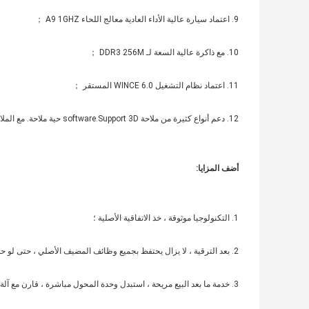
9. اعتماد سيارة عالية الأداء العادية معالج اللحاء A9 1GHZ ；
10. مع ذاكرة عالية السعة لـ DDR3 256M ；
11. اعتماد نظام التشغيل WINCE 6.0 المستقر ；
12. دعم أنواع كثيرة من ملاحة software.Support 3D حية ملاحة. مع الملاحة الصوتية أرسل وظيفة. الدعم يدير خرائط متعددة ، أعلى دعم 32G ؛
أضف المزايا:
1. التكنولوجيا موثوقة ، خذ الاتفاقية الأصلية ؛
2. بعد الترقية ، لا يزال يحتفظ بجميع وظائف المضيف الأصلي ، حتى لو حدث خطأ في التنقل ، لا يؤثر على وظيفة السيارة الأصلية ؛
3. خدمة ما بعد البيع مريحة ، استبدل وحدة المحول مباشرة ، قارن مع آلة خاصة ، إنها بسيطة ، أقل خطورة ، أمان وموثوق.