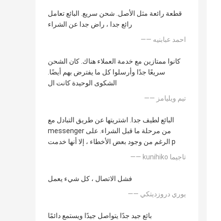
قطعة رائعة مثل الأصل. شحن سريع. البائع تعامل
رائع جدا ، راض جدا عن الشراء
—— احمد عبابنيه
كانوا ممتازين مع خدمة العملاء هناك. كان الشحن
سريعًا جدًا وأرسلوا كل ما يفترض بهم أيضًا.
الشكوى الوحيدة كانت ال
—— تيم ويليامز
البائع لطيف جدا. اشتريتها عن طريق التبادل مع
messenger من مرحلة ما قبل الشراء. على
الرغم من وجود بعض الأخطاء ، إلا أنها خدمت p
—— kunihiko تاجيما
فشل الاتصال ، كل شيء يعمل
—— يوري دروزديتكي
بائع جيد جدًا يتواصل جيدًا ويستمع دائمًا