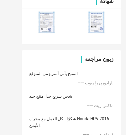
شهادة
زبون مراجعة
المنتج يأتي أسرع من المتوقع.
—— بارادورن رامبوت
شحن سريع جدا. منتج جيد
—— ماكس ريث
شكرًا ، كل العمل مع محرك Honda HRV 2016
الأيمن.
—— فوزان عظيمه