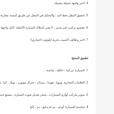
4. اختر واجهة جميلة بنفسك.
5. تحقيق التنقل بخط اليد ، والتحكم في التنقل عن طريق لمسه. مقارنة مع وحدة التنقل الأصلية ، فهي أكثر ملاءمة ومرونة.
6. تصميم تركيب غير مدمر ، لا يضر بأسلاك السيارة الأصلية ؛كابل واجهة خاص ، تركيب توصيل بدون قطع الأسلاك ؛
7. اختر وظائف التثبيت بحرية (بلوتوث اختياري) ؛
تطبيق المنتج:
1. السيارة: مركبة ، حافلة ، شاحنة ；
2. العلامات التجارية: تويوتا ، هوندا ، نيسان ، جنرال موتورز ، بويك ، كيا ، هيونداي وغيرها ؛
3. سوبر ماركت لوازم السيارات ، متجر تعديل صوت السيارة ، مصنع خدمة السيارات ؛
4. مناسبة للسيارة: أودي ، بي ام دبليو ، بنز ، إلخ.