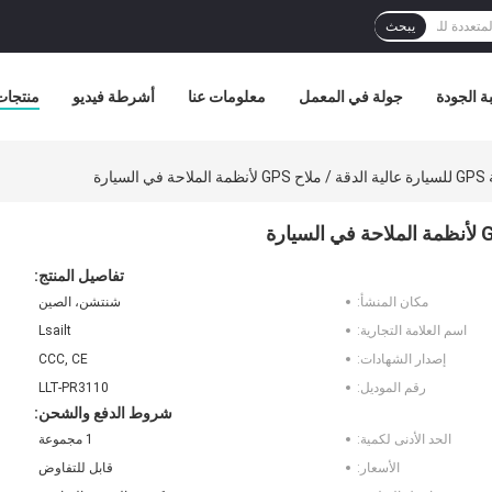
يبحث
ة الجودة
جولة في المعمل
معلومات عنا
أشرطة فيديو
منتجات
سيارة
تفاصيل المنتج:
مكان المنشأ:
شنتشن، الصين
اسم العلامة التجارية:
Lsailt
إصدار الشهادات:
CCC, CE
رقم الموديل:
LLT-PR3110
شروط الدفع والشحن:
الحد الأدنى لكمية:
1 مجموعة
الأسعار:
قابل للتفاوض