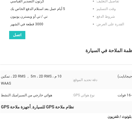
تفاصيل التغليف:
كرتون التصدير القياسي
وقت التسليم:
5 أيام عمل بعد استلام الدفع الخاص بك
شروط الدفع:
تي / تي أو ويسترن يونيون
القدرة على العرض:
3000 قطعة في الشهر
اتصل
10 م ، 2D RMS ， 5m ، 2D RMS ، تمكين
دقة تحديد الموقع:
WAAS
نوع هوائي GPS:
هوائي خارجي من السيراميك النشط
نظام ملاحة GPS للسيارة
أجهزة ملاحة GPS
,
لوتوث / تلفزيون