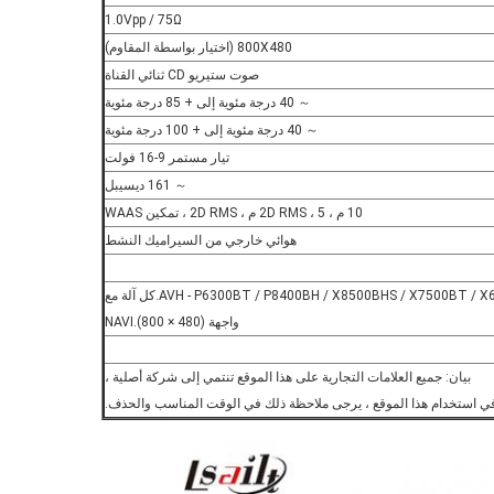
1.0Vpp / 75Ω
800X480 (اختيار بواسطة المقاوم)
صوت ستيريو CD ثنائي القناة
～ 40 درجة مئوية إلى + 85 درجة مئوية
～ 40 درجة مئوية إلى + 100 درجة مئوية
تيار مستمر 9-16 فولت
～ 161 ديسيبل
10 م ، 2D RMS ، 5 ​​م ، 2D RMS ، تمكين WAAS
هوائي خارجي من السيراميك النشط
للموديلات: AVH ‐ P6300BT / P8400BH / X8500BHS / X7500BT / X6500DVD / X4500BT / X2500BT / X1500DVDetc.كل آلة مع
واجهة NAVI.(800 × 480)
بيان: جميع العلامات التجارية على هذا الموقع تنتمي إلى شركة أصلية ،
في استخدام هذا الموقع ، يرجى ملاحظة ذلك في الوقت المناسب والحذف.