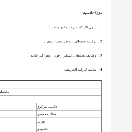
مزايا تنافسية
:
1．سهل التركيب.تركيب غير مدمر ；
2．تركيب عشوائي ، بدون تثبيت ثانوي ；
3．وظائف بسيطة ، استقرار قوي ، وهو أكثر فائدة ،
4．ملائمة لترقية الخريطة.
ملحقات
حاسب مركزي
سلك مخصص
هوائي
تخصيص