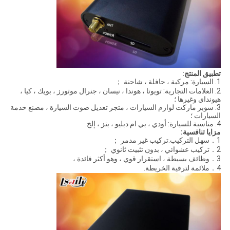
تطبيق المنتج:
1. السيارة: مركبة ، حافلة ، شاحنة ；
2. العلامات التجارية: تويوتا ، هوندا ، نيسان ، جنرال موتورز ، بويك ، كيا ،
هيونداي وغيرها ؛
3. سوبر ماركت لوازم السيارات ، متجر تعديل صوت السيارة ، مصنع خدمة
السيارات ؛
4. مناسبة للسيارة: أودي ، بي ام دبليو ، بنز ، إلخ.
مزايا تنافسية
:
1．سهل التركيب.تركيب غير مدمر ；
2．تركيب عشوائي ، بدون تثبيت ثانوي ；
3．وظائف بسيطة ، استقرار قوي ، وهو أكثر فائدة ،
4．ملائمة لترقية الخريطة.