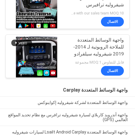
شيفروليه ترافيرس
android auto
negotiate with our sales team MOQ:10 قطع
الاتصال
واجهة الوسائط المتعددة
للملاحة الروبوتية لـ 2014-
2019 شيفروليه سيلفرادو
1500 2500 3500 نظام
قابل للتفاوض MOQ:1 مجموعة
ميلينك
الاتصال
واجهة الوسائط المتعددة Carplay
واجهة الوسائط المتعددة لشركة شيفروليه إكواينوكس
واجهة أندرويد كاربلاي لسيارة شيفروليه ترافرس مع نظام تحديد المواقع
العالمي (GPS)
واجهة الوسائط المتعددة Lsailt Android Carplay لسيارات شيفروليه