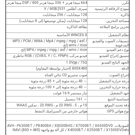
تكرر:
664 ميجا هرتز + 336 ميجا هرتز DSP / 800 ميجا هرتز
نموذج الرقاقة الرئيسية:
سيرف أطلس V / MSB2531
ذاكرة:
128 ميجابايت / 256 ميجابايت
مساحة التخزين:
128 ميجابايت (يمكن توسيعها إلى 8 جيجابايت)
تخزين برامج الملاحة:
بطاقة الذاكرة
نظام التشغيل:
WINCE6.0 الأساسية
تنسيقات الصوت والفيديو
MP3 / PCM / WMA / Mp4 / mpeg / mpg / asf /
المدعومة:
wmv / mov إلخ.
نوع دعم الفيديو:
MP4 / mpeg / mpg / asf / wmv / mov إلخ.
تنسيق إخراج الفيديو:
فيديو مركب (CVBS، Y / C، YPbPr) / RGB تناظري
الجهد الناتج الفيديو:
1.0Vpp / 75Ω
الدقة:
800X480 (اختيار بواسطة المقاوم)
إخراج الصوت:
صوت ستيريو CD ثنائي القناة
درجة حرارة التشغيل:
～ 40 درجة مئوية إلى + 85 درجة مئوية
درجة حرارة التخزين:
～ 40 درجة مئوية إلى + 100 درجة مئوية
جهد التشغيل:
تيار مستمر 9-16 فولت
حساسية التتبع:
～ 161 ديسيبل
دقة تحديد الموقع:
10 م ، 2D RMS ، 5 ​​م ، 2D RMS ، تمكين WAAS
نوع هوائي GPS:
هوائي خارجي من السيراميك النشط
للموديلات: AVH ‐ P6300BT / P8400BH / X8500BHS / X7500BT / X6500DVD
/ X4500BT / X2500BT / X1500DVDetc.كل آلة مع واجهة NAVI.(800 × 480)