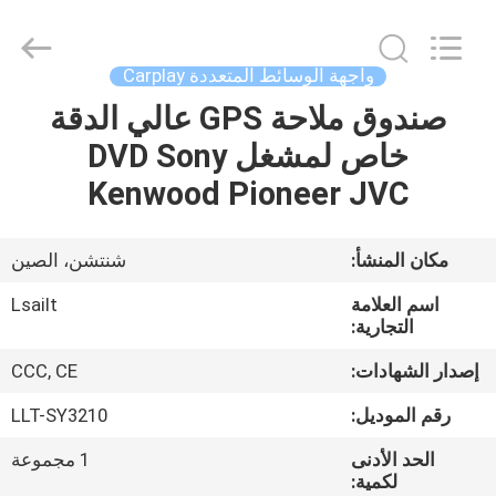
Shenzhen
Xinsongxia
Automobile
Electron
Co.,Ltd.
واجهة الوسائط المتعددة Carplay
All
Rights
Reserved.
صندوق ملاحة GPS عالي الدقة
منزل،
خاص لمشغل DVD Sony
بيت
Kenwood Pioneer JVC
منتجات
مكان المنشأ:
شنتشن، الصين
أشرطة
اسم العلامة
Lsailt
فيديو
التجارية:
إصدار الشهادات:
CCC, CE
معلومات
رقم الموديل:
LLT-SY3210
عنا
الحد الأدنى
1 مجموعة
لكمية: