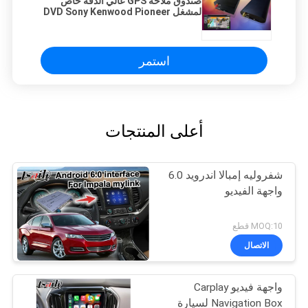
صندوق ملاحة GPS عالي الدقة خاص
لمشغل DVD Sony Kenwood Pioneer
JVC
استمر
أعلى المنتجات
شفروليه إمبالا اندرويد 6.0
واجهة الفيديو
MOQ:10 قطع
الاتصال
واجهة فيديو Carplay
Navigation Box لسيارة