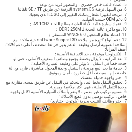
5. اعتماد قالب خاص حصري ، والمظهر فريد من نوعه
6. من السهل ترقية system.OS الترقية عن طريق SD / TF تلقائيا ；
7. مريحة لتغيير الشعار.يمكنك التغيير إلى LOGO الذي يعجبك
8. دعم OEM حسب الطلب.
9. اعتماد سيارة عالية الأداء العادية معالج اللحاء A9 1GHZ ；
10. مع ذاكرة عالية السعة لـ DDR3 256M ；
11. اعتماد نظام التشغيل WINCE 6.0 المستقر ；
12. دعم أنواع كثيرة من ملاحة software.Support 3D حية ملاحة. مع
الملاحة الصوتية أرسل وظيفة. الدعم يدير خرائط متعددة ، أعلى دعم 32G ؛
أضف المزايا:
1. التكنولوجيا موثوقة ، خذ الاتفاقية الأصلية ؛
2. بعد الترقية ، لا يزال يحتفظ بجميع وظائف المضيف الأصلي ، حتى لو
حدث خطأ في التنقل ، لا يؤثر على وظيفة السيارة الأصلية ؛
3. خدمة ما بعد البيع مريحة ، استبدل وحدة المحول مباشرة ، قارن مع آلة
خاصة ، إنها بسيطة ، أقل خطورة ، أمان وموثوق.
4. اختر واجهة جميلة بنفسك.
5. تحقيق التنقل بخط اليد ، والتحكم في التنقل عن طريق لمسه. مقارنة مع
وحدة التنقل الأصلية ، فهي أكثر ملاءمة ومرونة.
6. تصميم تركيب غير مدمر ، لا يضر بأسلاك السيارة الأصلية ؛كابل واجهة
خاص ، تركيب توصيل بدون قطع الأسلاك ؛
7. اختر وظائف التثبيت بحرية (بلوتوث اختياري) ؛