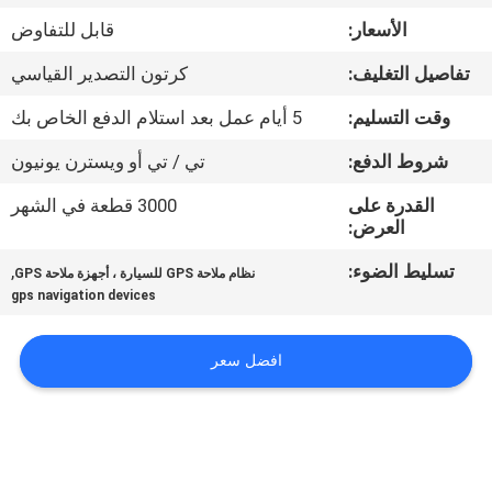
جولة
الأسعار:
قابل للتفاوض
في
تفاصيل التغليف:
كرتون التصدير القياسي
المعمل
وقت التسليم:
5 أيام عمل بعد استلام الدفع الخاص بك
مراقبة
شروط الدفع:
تي / تي أو ويسترن يونيون
الجودة
القدرة على
3000 قطعة في الشهر
العرض:
اتصل
تسليط الضوء:
,
نظام ملاحة GPS للسيارة ، أجهزة ملاحة GPS
gps navigation devices
بنا
افضل سعر
أخبار
حالات