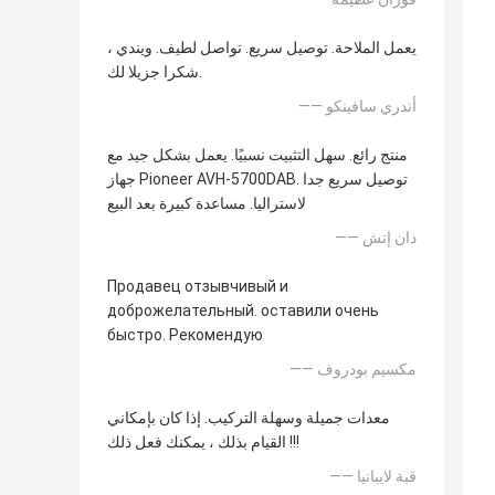
يعمل الملاحة. توصيل سريع. تواصل لطيف. ويندي ،
شكرا جزيلا لك.
—— أندري سافينكو
منتج رائع. سهل التثبيت نسبيًا. يعمل بشكل جيد مع
جهاز Pioneer AVH-5700DAB. توصيل سريع جدا
لاستراليا. مساعدة كبيرة بعد البيع
—— دان إتش
Продавец отзывчивый и
доброжелательный. оставили очень
быстро. Рекомендую
—— مكسيم بودروف
معدات جميلة وسهلة التركيب. إذا كان بإمكاني
القيام بذلك ، يمكنك فعل ذلك !!!
—— قبة لايبانيا