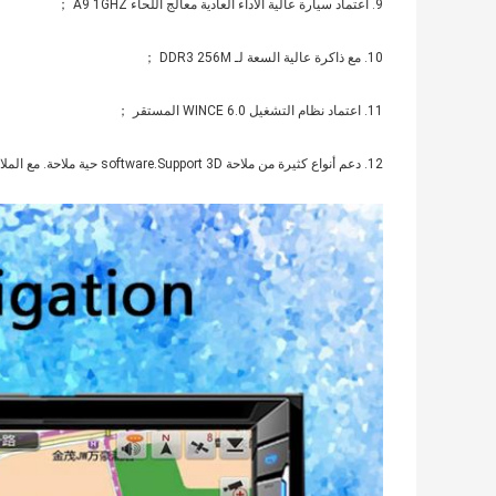
9. اعتماد سيارة عالية الأداء العادية معالج اللحاء A9 1GHZ ；
10. مع ذاكرة عالية السعة لـ DDR3 256M ；
11. اعتماد نظام التشغيل WINCE 6.0 المستقر ；
12. دعم أنواع كثيرة من ملاحة software.Support 3D حية ملاحة. مع الملاحة الصوتية أرسل وظيفة. الدعم يدير خرائط متعددة ، أعلى دعم 32G ؛