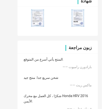
شهادة
زبون مراجعة
المنتج يأتي أسرع من المتوقع.
—— بارادورن رامبوت
شحن سريع جدا. منتج جيد
—— ماكس ريث
شكرًا ، كل العمل مع محرك Honda HRV 2016
الأيمن.
—— فوزان عظيمه