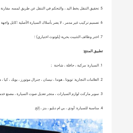
5. تحقيق التنقل بخط اليد ، والتحكم في التنقل عن طريق لمسه. مقارنة مع وحدة التنقل الأصلية ، فهي أكثر ملاءمة ومرونة.
6. تصميم تركيب غير مدمر ، لا يضر بأسلاك السيارة الأصلية ؛كابل واجهة خاص ، تركيب توصيل بدون قطع الأسلاك ؛
7. اختر وظائف التثبيت بحرية (بلوتوث اختياري) ؛
تطبيق المنتج:
1. السيارة: مركبة ، حافلة ، شاحنة ；
2. العلامات التجارية: تويوتا ، هوندا ، نيسان ، جنرال موتورز ، بويك ، كيا ، هيونداي وغيرها ؛
3. سوبر ماركت لوازم السيارات ، متجر تعديل صوت السيارة ، مصنع خدمة السيارات ؛
4. مناسبة للسيارة: أودي ، بي ام دبليو ، بنز ، إلخ.