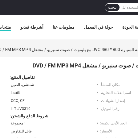
يبحث
ة الجودة
جولة في المعمل
معلومات عنا
أشرطة فيديو
منتجات
 / صوت ستيريو / مشغل DVD / FM MP3 MP4
تفاصيل المنتج:
مكان المنشأ:
شنتشن، الصين
اسم العلامة التجارية:
Lsailt
إصدار الشهادات:
CCC, CE
رقم الموديل:
LLT-JV3310
شروط الدفع والشحن:
الحد الأدنى لكمية:
1 مجموعة
الأسعار:
قابل للتفاوض