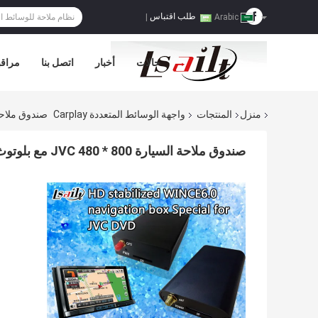
طلب اقتباس
|
Arabic
حالات
أخبار
اتصل بنا
مراقب
منزل
المنتجات
واجهة الوسائط المتعددة Carplay
صندوق ملاحة السيارة 800 * 480 JVC مع بلوتوث
صندوق ملاحة السيارة 800 * 480 JVC مع بلوتوث / صوت ستيريو / مشغل DVD / FM MP3 MP4