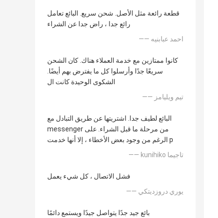
قطعة رائعة مثل الأصل. شحن سريع. البائع تعامل
رائع جدا ، راض جدا عن الشراء
—— احمد عبابنيه
كانوا ممتازين مع خدمة العملاء هناك. كان الشحن
سريعًا جدًا وأرسلوا كل ما يفترض بهم أيضًا.
الشكوى الوحيدة كانت ال
—— تيم ويليامز
البائع لطيف جدا. اشتريتها عن طريق التبادل مع
messenger من مرحلة ما قبل الشراء. على
الرغم من وجود بعض الأخطاء ، إلا أنها خدمت p
—— kunihiko تاجيما
فشل الاتصال ، كل شيء يعمل
—— يوري دروزديتكي
بائع جيد جدًا يتواصل جيدًا ويستمع دائمًا