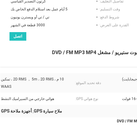
تفاصيل التغليف:
كرتون التصدير القياسي
وقت التسليم:
5 أيام عمل بعد استلام الدفع الخاص بك
شروط الدفع:
تي / تي أو ويسترن يونيون
القدرة على العرض:
3000 قطعة في الشهر
اتصل
10 م ، 2D RMS ， 5m ، 2D RMS ، تمكين
دقة تحديد الموقع:
WAAS
نوع هوائي GPS:
هوائي خارجي من السيراميك النشط
ملاح سيارة GPS
أجهزة ملاحة GPS
,