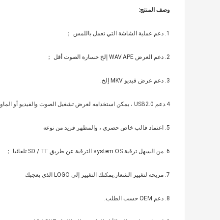
وصف المنتج
:
1. دعم عملية الشاشة التي تعمل باللمس ；
2. دعم العرض WAV.APE إلخ خسارة الصوت أقل ；
3. دعم عرض فيديو MKV إلخ.
4.دعم USB2.0 ، يمكن استخدامه لعرض تشغيل الصوت والفيديو أو الماوس ；
5. اعتماد قالب خاص حصري ، والمظهر فريد من نوعه
6. من السهل ترقية system.OS الترقية عن طريق SD / TF تلقائيا ；
7. مريحة لتغيير الشعار.يمكنك التغيير إلى LOGO الذي يعجبك
8. دعم OEM حسب الطلب.