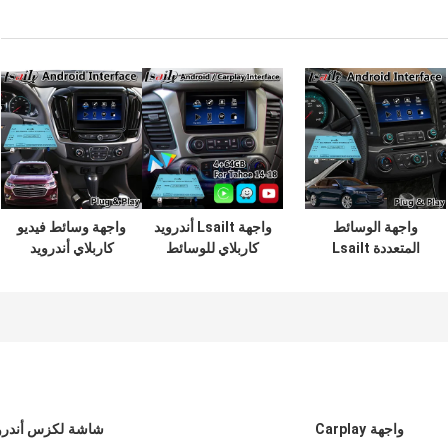
واجهة الوسائط
واجهة Lsailt أندرويد
واجهة وسائط فيديو
المتعددة Lsailt
كاربلاي للوسائط
كاربلاي أندرويد
Android Carplay
المتعددة لشيفروليه
للملاحة في سيارات
لسيارات شيفروليه
جي إم سي تاهو
شيفروليه ترافرس
إمبالا LTZ LT بنظام
2015
Mylink موديلات
2014-2020
واجهة Carplay
شاشة لكزس أندرو