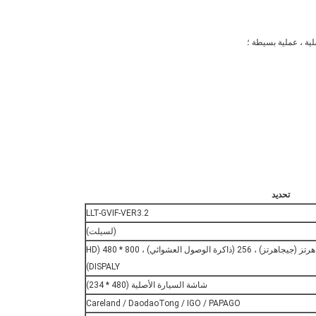
تحديد
LLT-GVIF-VER3.2
(لسيلت)
800 ميجاهرتز (جيجاهرتز) ، 256 (ذاكرة الوصول العشوائي) ، 800 * 480 (HD
DISPALY)
شاشة السيارة الأصلية (480 * 234)
Careland / DaodaoTong / IGO / PAPAGO