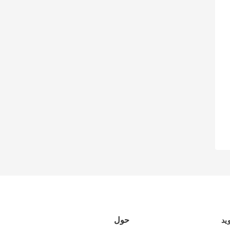
حول
يد