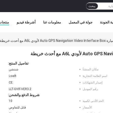
يبحث
ة الجودة
جولة في المعمل
معلومات عنا
أشرطة فيديو
منتجات
 لأودي A6L مع أحدث خريطة
تفاصيل المنتج:
مكان المنشأ:
شنتشن
اسم العلامة التجارية:
Lsailt
إصدار الشهادات:
CE
رقم الموديل:
LLT-GVIF-VER3.2
شروط الدفع والشحن:
الحد الأدنى لكمية:
10
الأسعار:
قابل للتفاوض