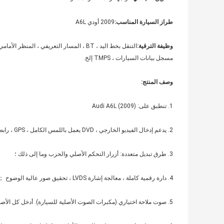
طراز السيارة المناسب:
2009 أودي A6L
وظيفة الترقية:
التنقل بخط اليد ، BT ، المسار التعريفي ، المنظر الأمامي ، DVD ، التلفزيون ، 360 Panoramic ،
مسجل بيانات السيارات ، TMPS إلخ.
وصف المنتج:
1. تنطبق على: (2009) Audi A6L
2. يدعم إدخال الفيديو الخارجي ، DVD يعمل باللمس الكامل ، GPS ، رابط مرآة الهاتف المحمول (يدعم Android التحكم في اتجاهين) ；
3. طرق تبديل متعددة: أزرار التحكم الأصلي والحزب وما إلى ذلك ؛
4. دارة رقمية كاملة ، معالجة إشارة LVDS ، تحقيق صور عالية الوضوح ；
5. صوت ملاحة اختياري (مكبرات الصوت الأصلية للسيارة). أدخل كل الأصوات في نظام صوت السيارة الأصلي!الحصول على صوت مثالي ؛