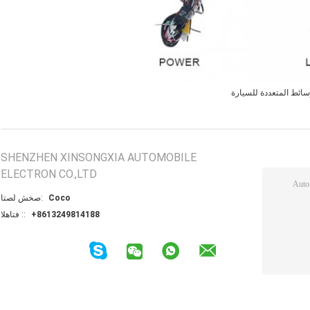
سائط المتعددة للسيارة
SHENZHEN XINSONGXIA AUTOMOBILE
ELECTRON CO.,LTD
Coco
اتصل شخص:
+8613249814188
الهاتف ::