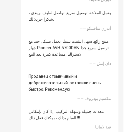
يعمل الملاحة. توصيل سريع. تواصل لطيف. ويندي ،
شكرا جزيلا لك.
—— أندري سافينكو
منتج رائع. سهل التثبيت نسبيًا. يعمل بشكل جيد مع
جهاز Pioneer AVH-5700DAB. توصيل سريع جدا
لاستراليا. مساعدة كبيرة بعد البيع
—— دان إتش
Продавец отзывчивый и
доброжелательный. оставили очень
быстро. Рекомендую
—— مكسيم بودروف
معدات جميلة وسهلة التركيب. إذا كان بإمكاني
القيام بذلك ، يمكنك فعل ذلك !!!
—— قبة لايبانيا