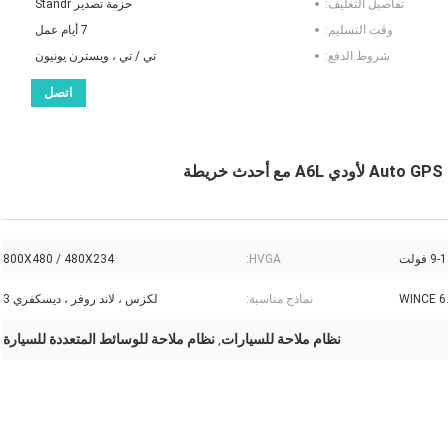
تفاصيل التغليف:
حزمة تصدير Standr
وقت التسليم:
7 أيام عمل
شروط الدفع:
تي / تي ، ويسترن يونيون
اتصل
9 فولت
HVGA:
800X480 / 480X234
WINCE 6
نماذج مناسبة:
لكزس ، لاند روفر ، ديسكفري 3
نظام ملاحة للسيارات
نظام ملاحة للوسائط المتعددة للسيارة
,