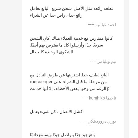
قطعة رائعة مثل الأصل. شحن سريع. البائع تعامل
رائع جدا ، راض جدا عن الشراء
—— احمد عبابنيه
كانوا ممتازين مع خدمة العملاء هناك. كان الشحن
سريعًا جدًا وأرسلوا كل ما يفترض بهم أيضًا.
الشكوى الوحيدة كانت ال
—— تيم ويليامز
البائع لطيف جدا. اشتريتها عن طريق التبادل مع
messenger من مرحلة ما قبل الشراء. على
الرغم من وجود بعض الأخطاء ، إلا أنها خدمت p
—— kunihiko تاجيما
فشل الاتصال ، كل شيء يعمل
—— يوري دروزديتكي
بائع جيد جدًا يتواصل جيدًا ويستمع دائمًا