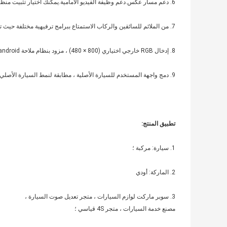
6. دعم مسار عكس.دعم وظيفة الفيديو الأمامية.يمكنك اختيار تثبيت منظر بانورامي 360 درجة لعين الطائر ، وتحقيق حقًا في ركن السيارة بدون منطقة عمياء ；
7. من الملائم للسائقين والركاب الاستمتاع ببرامج ترفيهية مختلفة حيث تعمل الخلفية الأمامية بشكل مستقل.
8. إدخال RGB خارجي اختياري (800 × 480) ، مزود بنظام ملاحة android / رابط مرآة للهاتف المحمول ；
9. دمج واجهة المستخدم للسيارة الأصلية ، مطابقة لنمط السيارة الأصلي ، نظام السيارة الأصلي ؛
تطبيق المنتج:
1. سيارة: مركبة ؛
2. الماركة: أودي
3. سوبر ماركت لوازم السيارات ، متجر تعديل صوت السيارة ،
مصنع خدمة السيارات ، متجر 4S قياسي ؛