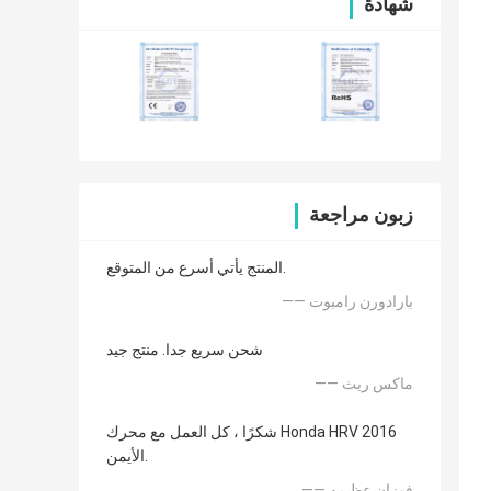
شهادة
زبون مراجعة
المنتج يأتي أسرع من المتوقع.
—— بارادورن رامبوت
شحن سريع جدا. منتج جيد
—— ماكس ريث
شكرًا ، كل العمل مع محرك Honda HRV 2016
الأيمن.
—— فوزان عظيمه