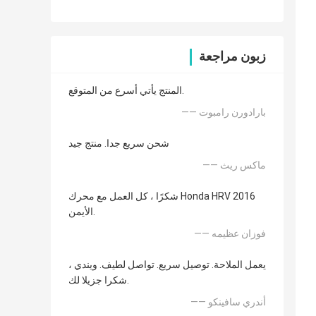
زبون مراجعة
المنتج يأتي أسرع من المتوقع.
—— بارادورن رامبوت
شحن سريع جدا. منتج جيد
—— ماكس ريث
شكرًا ، كل العمل مع محرك Honda HRV 2016
الأيمن.
—— فوزان عظيمه
يعمل الملاحة. توصيل سريع. تواصل لطيف. ويندي ،
شكرا جزيلا لك.
—— أندري سافينكو