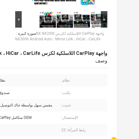
واجهة CarPlay اللاسلكية لكزس NX NX200t
صورة كبيرة :
NX300h Android Auto ، Mirror Link ، HiCar ، CarLife
واجهة CarPlay اللاسلكية لكزس NX NX200t NX300h Android Auto ، Mirror Link ، HiCar ، CarLife
وصف
نظام::
نظا
يكتب::
صندوق rPlay
تثبيت::
مقبس سهل بواسطة جاك التوصيل 
الإستعمال::
OEM متكامل CaPlay التحديثي
رابط المرآة٪ 22: