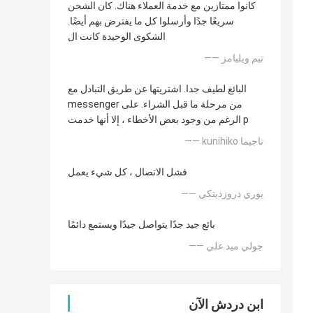
كانوا ممتازين مع خدمة العملاء هناك. كان الشحن
سريعًا جدًا وأرسلوا كل ما يفترض بهم أيضًا.
الشكوى الوحيدة كانت ال
—— تيم ويليامز
البائع لطيف جدا. اشتريتها عن طريق التبادل مع
messenger من مرحلة ما قبل الشراء. على
الرغم من وجود بعض الأخطاء ، إلا أنها خدمت p
—— kunihiko تاجيما
فشل الاتصال ، كل شيء يعمل
—— يوري دروزديتكي
بائع جيد جدًا يتواصل جيدًا ويستمع دائمًا
—— جولي ميد علي
ابن دردش الآن