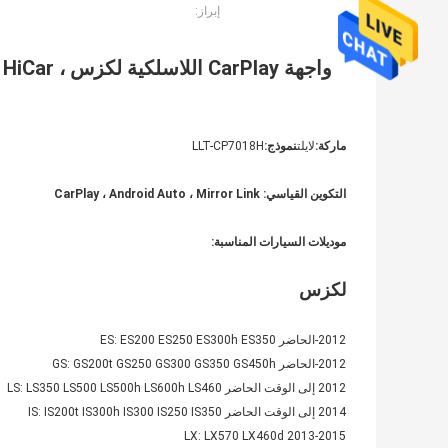
إبراز:
واجهة rPlay
ماركة:
لايلت
نموذج:
LLT-CP7018H
التكوين القياسي: CarPlay ، Android Auto ، Mirror Link
موديلات السيارات المناسبة:
لكزس
2012-الحاضر ES: ES200 ES250 ES300h ES350
2012-الحاضر GS: GS200t GS250 GS300 GS350 GS450h
2012 إلى الوقت الحاضر LS: LS350 LS500 LS500h LS600h LS460
2014 إلى الوقت الحاضر IS: IS200t IS300h IS300 IS250 IS350
2013-2015 LX: LX570 LX460d