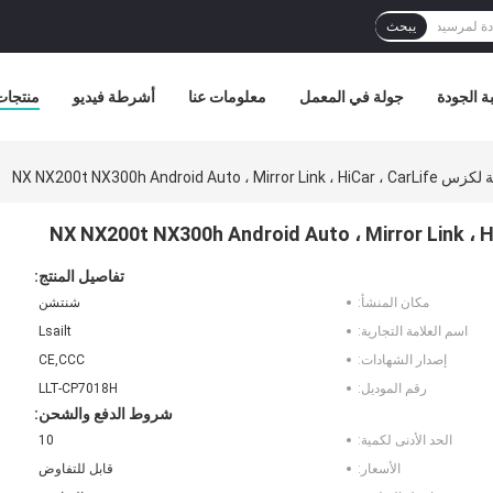
يبحث
ة الجودة
جولة في المعمل
معلومات عنا
أشرطة فيديو
منتجات
تفاصيل المنتج:
مكان المنشأ:
شنتشن
اسم العلامة التجارية:
Lsailt
إصدار الشهادات:
CE,CCC
رقم الموديل:
LLT-CP7018H
شروط الدفع والشحن:
الحد الأدنى لكمية:
10
الأسعار:
قابل للتفاوض