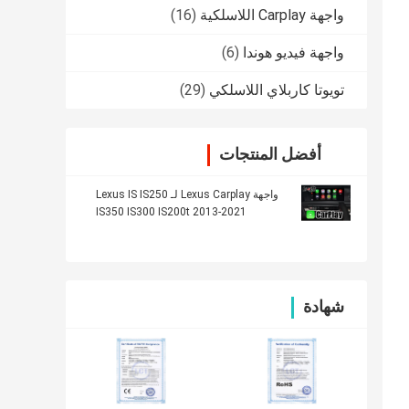
واجهة Carplay اللاسلكية
(16)
واجهة فيديو هوندا
(6)
تويوتا كاربلاي اللاسلكي
(29)
أفضل المنتجات
واجهة Lexus Carplay لـ Lexus IS IS250
IS350 IS300 IS200t 2013-2021
شهادة