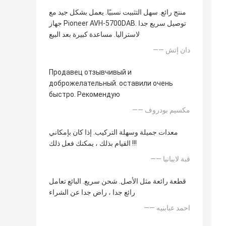
منتج رائع. سهل التثبيت نسبيًا. يعمل بشكل جيد مع
جهاز Pioneer AVH-5700DAB. توصيل سريع جدا
لاستراليا. مساعدة كبيرة بعد البيع
—— دان إتش
Продавец отзывчивый и
доброжелательный. оставили очень
быстро. Рекомендую
—— مكسيم بودروف
معدات جميلة وسهلة التركيب. إذا كان بإمكاني
القيام بذلك ، يمكنك فعل ذلك !!!
—— قبة لايبانيا
قطعة رائعة مثل الأصل. شحن سريع. البائع تعامل
رائع جدا ، راض جدا عن الشراء
—— احمد عبابنيه