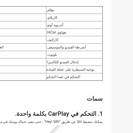
نظام:
كاربلاي:
أندرويد أوتو:
هواوي HiCar:
كارلايف:
أشرطة الفيديو والموسيقى:
الع
بلوتوث:
إدخال الفيديو للكاميرا:
توجيه السيطرة على عجلة القيادة
التحكم في عصا التحكم
سمات
1. التحكم في CarPlay بكلمة واحدة.
يمكنك تنشيط Siri عن طريق "Hey! SiRi" ، حتى تبقى عيناك ويديك في مكانهما.