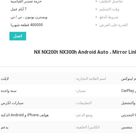
تفاصيل التغليف:
حزمة تصدير القياسية
وقت التسليم:
7 أيام عمل
شروط الدفع:
ويسترن يونيون ، تي / تي
القدرة على العرض:
400000 قطعة شهريا
اتصل
م لينوكس
اسم العلامة التجارية::
لايلت
Ca
ضمان::
سنة واحدة
والتشغيل
التطبيقات::
سيارات لكزس
وضع الدعم::
هواتف iPhone و Android الذكية
متضمن
الكاميرا الخلفية::
يدعم