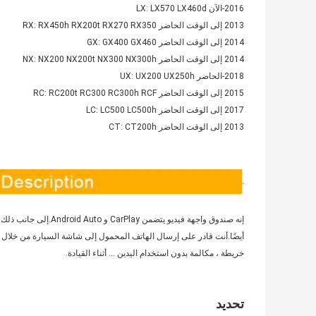
2016-الآن LX: LX570 LX460d
2013 إلى الوقت الحاضر RX: RX450h RX200t RX270 RX350
2014 إلى الوقت الحاضر GX: GX400 GX460
2014 إلى الوقت الحاضر NX: NX200 NX200t NX300 NX300h
2018-الحاضر UX: UX200 UX250h
2015 إلى الوقت الحاضر RC: RC200t RC300 RC300h RCF
2017 إلى الوقت الحاضر LC: LC500 LC500h
2013 إلى الوقت الحاضر CT: CT200h
.
إنه صندوق واجهة فيديو يتضمن CarPlay و Android Auto.إلى جانب ذلك ، تم تضمين Mirror Link و Huawei Hicar و CarLife
أيضًا.أنت قادر على إرسال الهاتف المحمول إلى شاشة السيارة من خلال هذه الوحدة.يمكنك الاستمتاع بـ ic
خريطة ، مكالمة بدون استخدام اليدين ... أثناء القيادة.
تحديد