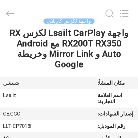
Shenzhen
Xinsongxia
Automobile
Electron
Co.,Ltd.
واجهة لكزس كاربلاي
All
Rights
Reserved.
واجهة Lsailt CarPlay لكزس RX
منزل،
RX200T RX350 مع Android
بيت
Auto و Mirror Link وخريطة
منتجات
Google
أشرطة
مكان المنشأ:
شنتشن
فيديو
اسم العلامة
Lsailt
التجارية:
معلومات
إصدار الشهادات:
CE,CCC
عنا
رقم الموديل:
LLT-CP7018H