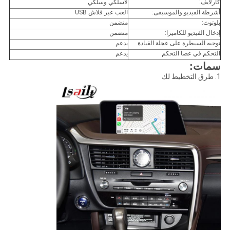
كارلايف:
لاسلكي وسلكي
أشرطة الفيديو والموسيقى:
العب عبر فلاش USB
بلوتوث:
متضمن
إدخال الفيديو للكاميرا:
متضمن
توجيه السيطرة على عجلة القيادة
يدعم
التحكم في عصا التحكم
يدعم
سمات:
1. طرق التخطيط لك