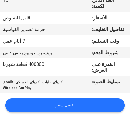
الحد الأدنى
10
جولة
لكمية:
في
الأسعار:
قابل للتفاوض
المعمل
تفاصيل التغليف:
حزمة تصدير القياسية
مراقبة
وقت التسليم:
7 أيام عمل
الجودة
شروط الدفع:
ويسترن يونيون ، تي / تي
القدرة على
400000 قطعة شهريا
اتصل
العرض:
بنا
تسليط الضوء:
,
,
كاربلاي ، ليلت ، كاربلاي اللاسلكي
Lsailt
Wireless CarPlay
أخبار
افضل سعر
حالات