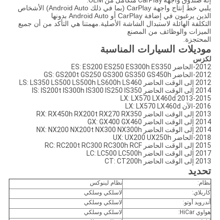
يلبي خط إنتاج واجهة CarPlay (بما في ذلك Android Auto) الأشخاص
الذين يرغبون في إضافة CarPlay أو Android Auto بدونها
التكلفة الهائلة لاستبدال الشاشة الأصلية.مهمتنا هي التأكد من أن جميع
الميزات والوظائف من المصنع
المحتجزة.
موديلات السيارات المناسبة
لكزس
2012-الحاضر ES: ES200 ES250 ES300h ES350
2012-الحاضر GS: GS200t GS250 GS300 GS350 GS450h
2012 إلى الوقت الحاضر LS: LS350 LS500 LS500h LS600h LS460
2014 إلى الوقت الحاضر IS: IS200t IS300h IS300 IS250 IS350
2013-2015 LX: LX570 LX460d
2016-الآن LX: LX570 LX460d
2013 إلى الوقت الحاضر RX: RX450h RX200t RX270 RX350
2014 إلى الوقت الحاضر GX: GX400 GX460
2014 إلى الوقت الحاضر NX: NX200 NX200t NX300 NX300h
2018-الحاضر UX: UX200 UX250h
2015 إلى الوقت الحاضر RC: RC200t RC300 RC300h RCF
2017 إلى الوقت الحاضر LC: LC500 LC500h
2013 إلى الوقت الحاضر CT: CT200h
تحديد
نظام:
نظام لينوكس
كاربلاي:
لاسلكي وسلكي
أندرويد أوتو:
لاسلكي وسلكي
هواوي HiCar:
لاسلكي وسلكي