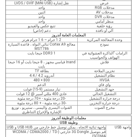
عرض
نقل إشارة LVDS / GVIF (MiNi USB)
مدخلات RGB
واحد
مدخلات AV
اثنين
مدخلات DVR
واحد
منظر أمامي
واحد
رؤية خلفية
تتبع عكس والفيديو
آلي أو نافذة
دعم (خاص)
المعلمات العامة أندروز
وحدة المعالجة المركزية
1.2 جرام ~ 1.6 جرام هرتز
نموذج
معالج Cortex A9 ثنائي النواة ، قاعدة السيارة
MST786
الرامات "الذاكرة العشوائية في
DDR3 1 جيجا بايت
الهواتف والحواسيب
فلاش
Inand قياسي مجهز ، 8 جيجا بايت أو 16 جيجا
بايت
تخزين الملاحة
بطاقة TF
نظام التشغيل
أندرويد 4.2 / 4.4
800 × 480
HVGA
واي فاي
الدعم
جهد التشغيل
تيار مستمر (9-15) فولت
التشغيل الحالي
عادي 400 مللي أمبير @ 12 فولت
درجة حرارة التشغيل
-20 درجة مئوية - +70 درجة مئوية
درجة حرارة التخزين
-30 درجة مئوية - + 80 درجة مئوية
مخرج الصوت
القنوات اليسرى واليمنى ، ستيريو ، توزيع
الإشارة والإخراج التناظري
معلمات الوظيفة أندروز
وظيفة USB
واجهة USB
واجهة ثنائية الاتجاه ، يمكن توصيل خط خارجي من USB HUB و USB.
قم بتوصيل 3G Dongle خارجي (WCDMA / CDMA2000 / TD-
SCDMA)