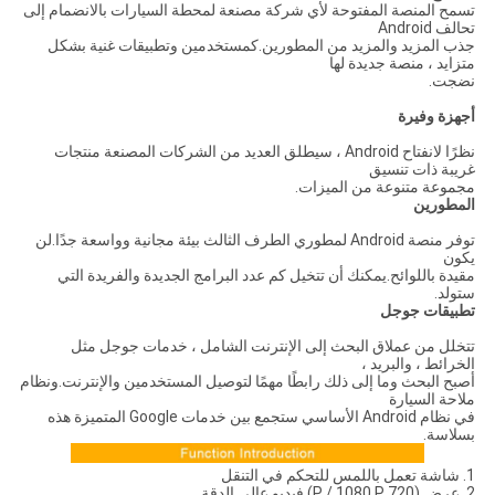
تسمح المنصة المفتوحة لأي شركة مصنعة لمحطة السيارات بالانضمام إلى
تحالف Android
جذب المزيد والمزيد من المطورين.كمستخدمين وتطبيقات غنية بشكل
متزايد ، منصة جديدة لها
نضجت.
أجهزة وفيرة
نظرًا لانفتاح Android ، سيطلق العديد من الشركات المصنعة منتجات
غريبة ذات تنسيق
مجموعة متنوعة من الميزات.
المطورين
توفر منصة Android لمطوري الطرف الثالث بيئة مجانية وواسعة جدًا.لن
يكون
مقيدة باللوائح.يمكنك أن تتخيل كم عدد البرامج الجديدة والفريدة التي
ستولد.
تطبيقات جوجل
تتخلل من عملاق البحث إلى الإنترنت الشامل ، خدمات جوجل مثل
الخرائط ، والبريد ،
أصبح البحث وما إلى ذلك رابطًا مهمًا لتوصيل المستخدمين والإنترنت.ونظام
ملاحة السيارة
في نظام Android الأساسي ستجمع بين خدمات Google المتميزة هذه
بسلاسة.
1. شاشة تعمل باللمس للتحكم في التنقل
2. عرض (720 P / 1080 P) فيديو عالي الدقة.