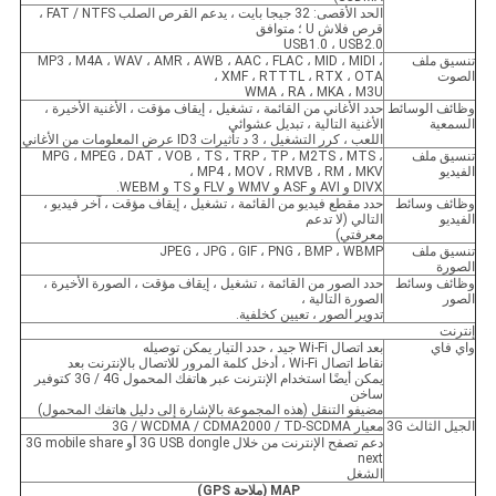
الحد الأقصى: 32 جيجا بايت ، يدعم القرص الصلب FAT / NTFS ،
قرص فلاش U ؛ متوافق
USB1.0 ، USB2.0
تنسيق ملف
MP3 ، M4A ، WAV ، AMR ، AWB ، AAC ، FLAC ، MID ، MIDI ،
الصوت
XMF ، RTTTL ، RTX ، OTA ،
WMA ، RA ، MKA ، M3U
وظائف الوسائط
حدد الأغاني من القائمة ، تشغيل ، إيقاف مؤقت ، الأغنية الأخيرة ،
السمعية
الأغنية التالية ، تبديل عشوائي
اللعب ، كرر التشغيل ، 3 د تأثيرات ID3 عرض المعلومات من الأغاني
تنسيق ملف
MPG ، MPEG ، DAT ، VOB ، TS ، TRP ، TP ، M2TS ، MTS ،
الفيديو
MP4 ، MOV ، RMVB ، RM ، MKV ،
DIVX و AVI و ASF و WMV و FLV و TS و WEBM.
وظائف وسائط
حدد مقطع فيديو من القائمة ، تشغيل ، إيقاف مؤقت ، آخر فيديو ،
الفيديو
التالي (لا تدعم
معرفتي)
تنسيق ملف
JPEG ، JPG ، GIF ، PNG ، BMP ، WBMP
الصورة
وظائف وسائط
حدد الصور من القائمة ، تشغيل ، إيقاف مؤقت ، الصورة الأخيرة ،
الصور
الصورة التالية ،
تدوير الصور ، تعيين كخلفية.
إنترنت
واي فاي
بعد اتصال Wi-Fi جيد ، حدد التيار يمكن توصيله
نقاط اتصال Wi-Fi ، أدخل كلمة المرور للاتصال بالإنترنت بعد
يمكن أيضًا استخدام الإنترنت عبر هاتفك المحمول 3G / 4G كتوفير
ساخن
مضيفو التنقل (هذه المجموعة بالإشارة إلى دليل هاتفك المحمول)
الجيل الثالث 3G
معيار 3G / WCDMA / CDMA2000 / TD-SCDMA
دعم تصفح الإنترنت من خلال 3G USB dongle أو 3G mobile share
next
الشغل
MAP (ملاحة GPS)