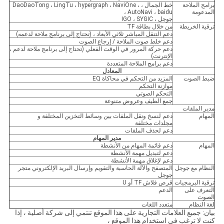
برامج الملاحة
خط الجمال ، DaoDaoTong ، LingTu ، hypergraph ، NaviOne ،
المدعومة
AutoNavi ، baidu ،
جوجل ، IGO ، SYGIC
ترقية الخريطة
من خلال بطاقة TF
دعم التنقل المباشر ثلاثي الأبعاد ، (تحتاج إلى برنامج ملاحة لدعمه)
دعم خلط صوت الملاحة / إرجاع الصوت
دعم حركة المرور في الوقت الفعلي (تحتاج إلى برنامج ملاحة لدعم ،
الإنترنت)
دعم برامج الملاحة المتعددة
المعادل
ضبط الصوت
المزيد من التحكم في محاكاة EQ
موازنة التحكم
التحكم الصوتي
جمع الطيف وعروض متنوعة
مدير الملفات
المهام
دعم لنسخ ونقل الملفات بين وسائط التخزين المختلفة و
مجلدات مختلفة
دعم لحذف الملفات
مدير المهام
المهام
دعم قائمة المهام من الأنشطة
دعم لتبديل مهمة الأنشطة
دعم لإغلاق مهمة الأنشطة
النظام مع جوجل
المتصفح والآلة الحاسبة والتقويم وإرسال البريد الإلكتروني متجر
جوجل
ترقية البرمجيات
قرص فلاش TF أو U
التعرف على
الدعم
الصوت
لغة النظام
متعدد اللغات
بيان: جميع العلامات التجارية على هذا الموقع تنتمي إلى شركة أصلية ، إذا
كنت لا ترغب في استخدام هذا الموقع ،