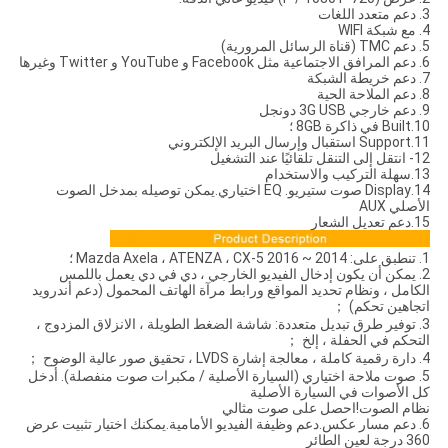
3. دعم متعدد اللغات
4. مع شبكة WIFI
5. دعم TMC (قناة الرسائل المرورية)
6. دعم المرافق الاجتماعية مثل Facebook و YouTube و Twitter وغيرها
7. دعم خريطة الشبكة
8. دعم الملاحة الحية
9. دعم خارجي 3G USB دونجل
10.Built في ذاكرة 8GB ؛
11.Support استقبال وإرسال البريد الإلكتروني
12- انتقل إلى التنقل تلقائيًا عند التشغيل
13.سهلة التركيب والاستخدام
14.Display صوت ستيريو. EQ اختياري.يمكن توصيله بمدخل الصوت
الأصلي AUX
15.دعم تعديل الشعار
1. تنطبق على: 2014 ~ 2016 Mazda Axela ، ATENZA ، CX-5 ؛
2. يمكن أن يكون إدخال الفيديو الخارجي ، دي في دي يعمل باللمس
الكامل ، ونظام تحديد المواقع ورابط مرآة الهاتف المحمول (دعم أندرويد
اتجاهين تحكم) ；
3. توفير طرق تبديل متعددة: شاشة الضغط الطويلة ، الانزلاق المزدوج ،
التحكم في الحفلة ، إلخ ；
4. دارة رقمية كاملة ، معالجة إشارة LVDS ، تحقيق صور عالية الوضوح ；
5. صوت ملاحة اختياري (السيارة الأصلية / مكبرات صوت منفصلة). أدخل
كل الأصوات في السيارة الأصلية
نظام الصوت!احصل على صوت مثالي
6. دعم مسار عكس.دعم وظيفة الفيديو الأمامية.يمكنك اختيار تثبيت عرض
360 درجة لعين الطائر