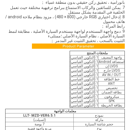
بانورامية ، تحقيق ركن حقيقي بدون منطقة عمياء ；
7. يمكن للسائقين والركاب الاستمتاع ببرامج ترفيهية مختلفة حيث تعمل
الخلفية في المقدمة بشكل مستقل
8. إدخال اختياري RGB خارجي (800 × 480) ، مزود بنظام ملاحة android /
هاتف محمول
رابط المرآة ；
9. دمج واجهة المستخدم لواجهة مستخدم السيارة الأصلية ، مطابقة لنمط
السيارة الأصلي ، نظام السيارة الأصلي ؛ممتلىء
التثبيت بالسحب ، تحقيق التثبيت غير المدمر ；
ملحقات المنتج
واجهة المضيف
1 (التكوين القياسي)
استضافة Android
1 (التكوين القياسي)
LVDS إن
1 (التكوين القياسي)
LVDS خارج
1 (التكوين القياسي)
AV IN / OUT
1 (التكوين القياسي)
خط الطاقة
1 (التكوين القياسي)
ANT
1 (التكوين القياسي)
تخصيص
1 (التكوين القياسي)
بطاقة الضمان
1 (التكوين القياسي)
ميكروفون
1 (التكوين القياسي)
SPK
1 (التكوين القياسي)
بطاقة الخريطة
1 (التكوين القياسي)
معلمات الواجهة
نموذج
LLT- MZD-VER6.5.1
ماركة
(لسيلت)
حجم شاشة السيارة
7 بوصة
نوع
مربع واجهة فضية