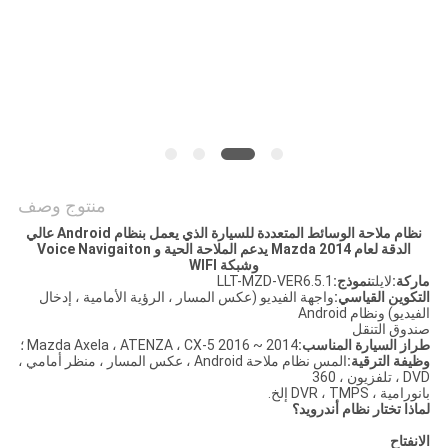
خريطة
الموقع
PRIVACY
POLICY
منتوج وصف
نظام ملاحة الوسائط المتعددة للسيارة الذي يعمل بنظام Android عالي
الدقة لعام 2014 Mazda يدعم الملاحة الحية و Voice Navigaiton
وشبكة WIFI
ماركة:
لايلت
نموذج:
LLT-MZD-VER6.5.1
التكوين القياسي:
واجهة الفيديو (عكس المسار ، الرؤية الأمامية ، إدخال
الفيديو) ونظام Android
صندوق التنقل
طراز السيارة المناسب:
2014 ~ 2016 Mazda Axela ، ATENZA ، CX-5 ؛
وظيفة الترقية:
المس نظام ملاحة Android ، عكس المسار ، منظر أمامي ،
DVD ، تلفزيون ، 360
بانورامية ، DVR ، TMPS إلخ.
لماذا تختار نظام أندرويد؟
الانفتاح