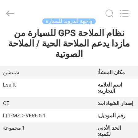
Shenzhen
Xinsongxia
Automobile
Electron
Co.,Ltd.
واجهة أندرويد للسيارة
All
Rights
Reserved.
نظام الملاحة GPS للسيارة من
منزل،
مازدا يدعم الملاحة الحية / الملاحة
بيت
الصوتية
منتجات
مكان المنشأ:
شنتشن
أشرطة
اسم العلامة
Lsailt
فيديو
التجارية:
إصدار الشهادات:
CE
معلومات
رقم الموديل:
LLT-MZD-VER6.5.1
عنا
الحد الأدنى
1 مجموعة
لكمية: